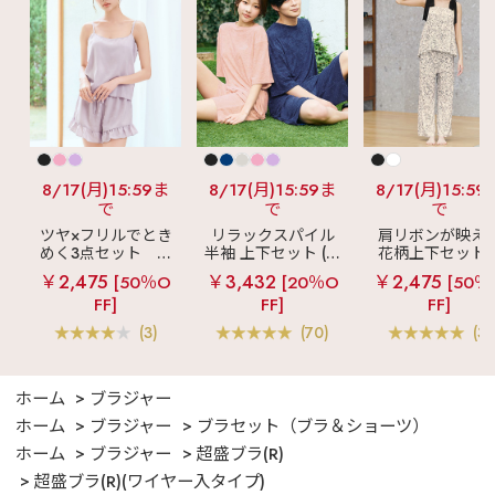
8/17(月)15:59ま
8/17(月)15:59ま
8/17(月)15:59
で
で
で
ツヤ×フリルでとき
リラックスパイル
肩リボンが映え
めく3点セット
シ
半袖 上下セット (男
花柄上下セット
ルキー ショートパ
女兼用サイズ)
メニーフラワー 
￥2,475
￥3,432
￥2,475
[50％O
[20％O
[50％
ンツ 3点セット
ングパンツ 上下
FF]
FF]
FF]
ット
(3)
(70)
(3)
ホーム
ブラジャー
ホーム
ブラジャー
ブラセット（ブラ＆ショーツ）
ホーム
ブラジャー
超盛ブラ(R)
超盛ブラ(R)(ワイヤー入タイプ)