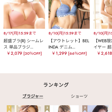
8/17(月)15:59まで
8/10(月)15:59まで
8/10(月)
超盛ブラ(R) シームレ
【アウトレット】BEL
【WEB
ス 単品ブラジ...
INDA デニム...
イヤー 超盛
￥2,079
￥1,299
￥2,61
[30％OFF]
[66％OFF]
ランキング
ブラジャー
ショーツ
1
2
3