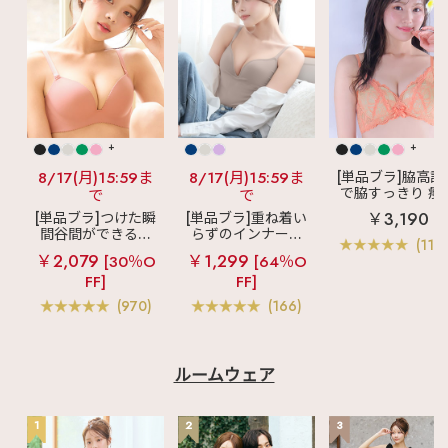
+
+
8/17(月)15:59ま
8/17(月)15:59ま
[単品ブラ]脇高設
で脇すっきり 痩
で
で
見えブラ
カシ
￥3,190
[単品ブラ]つけた瞬
[単品ブラ]重ね着い
クールレース脇
間谷間ができるシ
らずのインナーブ
ブラ(R) 単品ブラ
(119
ームレスブラ
超
ラ
リッチバスト
ャー
￥2,079
￥1,299
[30％O
[64％O
盛ブラ(R) シームレ
ブラトップ (ワイヤ
FF]
FF]
ス 単品ブラジャー
ー入り)
(970)
(166)
ルームウェア
1
2
3