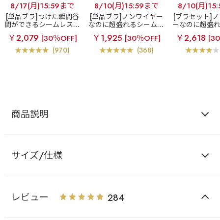
8/17(月)15:59まで
8/10(月)15:59まで
8/10(月)15
[単品ブラ]つけた瞬間谷
[単品ブラ]ノンワイヤー
[ブラセット]
間ができるシームレスブ
なのに超盛れるシームレ
ーなのに超盛
ラ
超盛ブラ(R) シーム
スブラ
【WEB限定】ノ
レスブラ
【W
￥2,079
￥1,925
￥2,618
[30％OFF]
[30％OFF]
[3
レス 単品ブラジャー
ンワイヤー 超盛ブラ(R)
ノンワイヤー 
シームレス 単品ブラジャ
(R) シームレ
(970)
(368)
ー
ー&ショ
商品説明
サイズ/仕様
レビュー
284