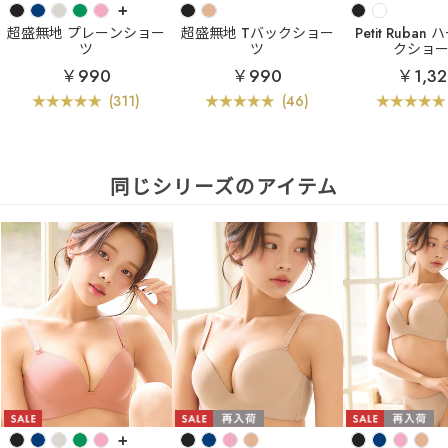
+
超盛無地 プレーンショー
超盛無地 Tバックショー
Petit Ruba
ツ
ツ
クショ
￥990
￥990
￥1,3
(311)
(46)
同じシリーズのアイテム
+