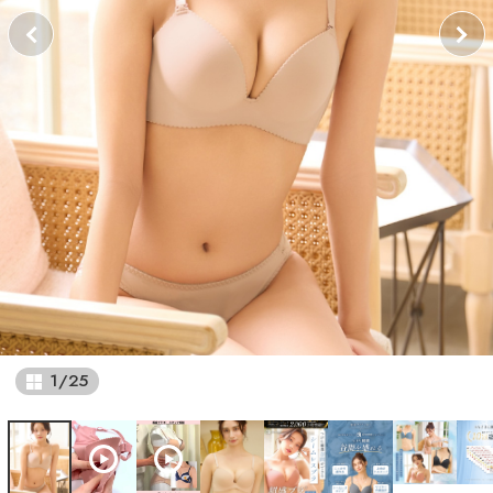
1
/
25