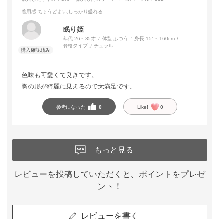
着用感
:ちょうどよい,しっかり盛れる
眠り姫
年代:
26～35才
体型:
ふつう
身長:
151～160cm
骨格タイプ:
ナチュラル
色味も可愛くて良きです。
胸の形が綺麗に見えるので大満足です。
参考になった
0
Like!
0
もっと見る
レビューを投稿していただくと、ポイントをプレゼ
ント！
レビューを書く