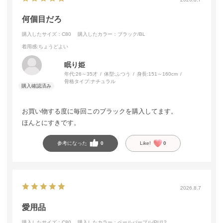
何個目だろ
購入したサイズ：C80
購入したカラー：ブラック/BL
着用感
:ちょうどよい
眠り姫
年代:
26～35才
体型:
ふつう
身長:
151～160cm
骨格タイプ:
ナチュラル
お買い物する度に毎回このブラックを購入してます。
ほんとにすきです。
参考になった
0
Like!
0
2026.8.7
愛用品
購入したサイズ：C80
購入したカラー：ペールパープル/PU12