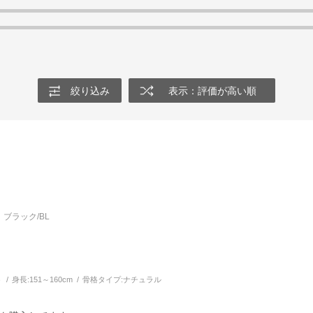
絞り込み
表示：評価が高い順
ブラック/BL
う
身長:
151～160cm
骨格タイプ:
ナチュラル