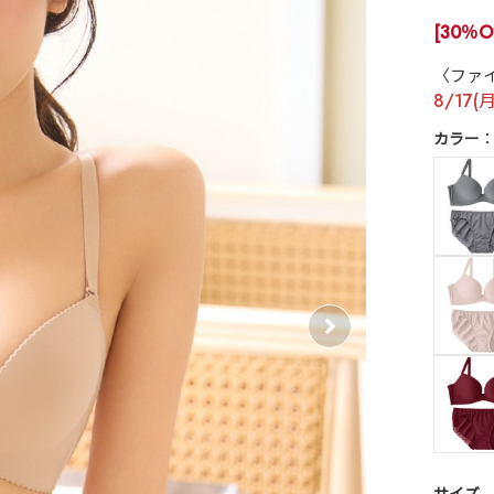
[30％O
〈ファ
8/17(
カラー