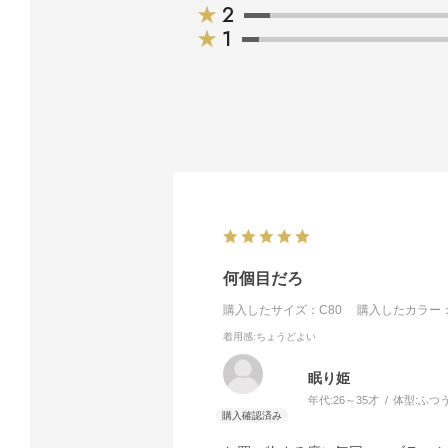
★
2
★
1
何個目だろ
購入したサイズ：C80
購入したカラー：
着用感
:ちょうどよい
眠り姫
年代:
26～35才
体型:
ふつ