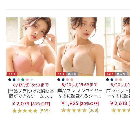
+
8/10(月)15:59まで
8/10(月)
8/17(月)15:59まで
[単品ブラ]ノンワイヤー
[ブラセット
[単品ブラ]つけた瞬間谷
なのに超盛れるシーム
ーなのに超
間ができるシームレス
レスブラ
【WEB限
ムレスブラ
ブラ
超盛ブラ(R) シー
￥1,925
￥2,618
￥2,079
[30％OFF]
[30％OFF]
定】ノンワイヤー 超盛
定】ノンワ
ムレス 単品ブラジャー
(368)
(969)
ブラ(R) シームレス 単
ブラ(R) 
品ブラジャー
ラジャー