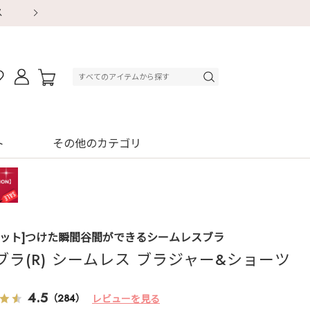
【重要】地震による配送遅延・店舗休業のお知ら
【重要】地震による配送遅延・店舗休業のお知ら
【8/13～8/16】夏季休業のお知らせ
【8/13～8/16】夏季休業のお知らせ
初回購入はブラ返送料無料
初回購入はブラ返送料無料
初回購入はブラ返送料無料
デジタルギフトサービス
ト
その他のカテゴリ
セット]つけた瞬間谷間ができるシームレスブラ
ブラ(R) シームレス ブラジャー&ショーツ
4.5
（284）
レビューを見る