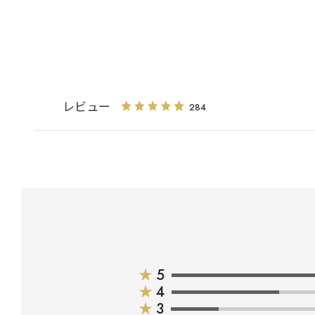
レビュー
284
★
5
★
4
★
3