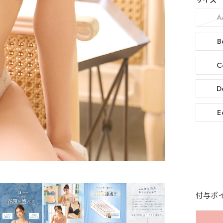
サイズ
A
B
C
D
E
付与ポ