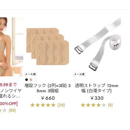
15:59まで
増設フック (2列×3段) 3
透明ストラップ 12mm
]ノンワイヤ
8mm 3個組
幅 (白濁タイプ)
盛れるシー
￥660
￥330
【WEB限
[30％OFF]
(28)
(8)
イヤー 超盛
(88)
シームレス ブ
&ショーツ