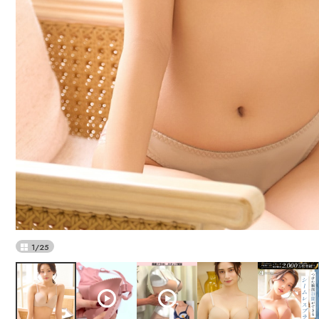
1
/
25