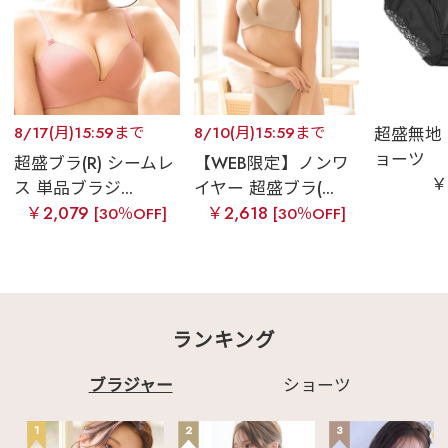
8/17(月)15:59まで
8/10(月)15:59まで
超盛無地
ョーツ
超盛ブラ(R) シームレ
【WEB限定】ノンワ
￥
ス 単品ブラジ...
イヤー 超盛ブラ(...
￥2,079
￥2,618
[30％OFF]
[30％OFF]
ランキング
ブラジャー
ショーツ
1
2
3