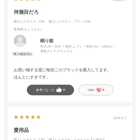
何個目だろ
購入したサイズ：C80
購入したカラー：ブラック/BL
着用感
:ちょうどよい
眠り姫
年代:
26～35才
体型:
ふつう
身長:
151～160cm
骨格タイプ:
ナチュラル
お買い物する度に毎回このブラックを購入してます。
ほんとにすきです。
参考になった
0
Like!
0
2026.8.7
愛用品
購入したサイズ：C80
購入したカラー：ペールパープル/PU12