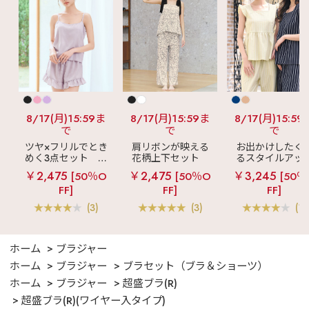
8/17(月)15:59ま
8/17(月)15:59ま
8/17(月)15:59
で
で
で
ツヤ×フリルでとき
肩リボンが映える
お出かけしたく
めく3点セット
シ
花柄上下セット
るスタイルアッ
ルキー ショートパ
メニーフラワー ロ
見え
ストライ
￥2,475
￥2,475
￥3,245
[50％O
[50％O
[50％
ンツ 3点セット
ングパンツ 上下セ
フリル ロングパ
FF]
FF]
FF]
ット
ツ 綿混 上下セッ
(3)
(3)
(1)
ホーム
ブラジャー
ホーム
ブラジャー
ブラセット（ブラ＆ショーツ）
ホーム
ブラジャー
超盛ブラ(R)
超盛ブラ(R)(ワイヤー入タイプ)