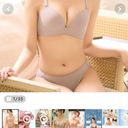
1
/
25