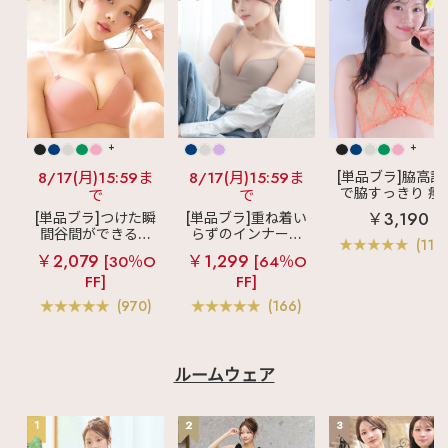
+
+
8/17(月)15:59ま
8/17(月)15:59ま
[単品ブラ]脇高設
で脇すっきり 痩
で
で
見えブラ
カシ
￥3,190
[単品ブラ]つけた瞬
[単品ブラ]重ね着い
クールレース脇
間谷間ができるシ
らずのインナーブ
ブラ(R) 単品ブラ
(119
ームレスブラ
超
ラ
リッチバスト
ャー
￥2,079
￥1,299
[30％O
[64％O
盛ブラ(R) シームレ
ブラトップ (ワイヤ
FF]
FF]
ス 単品ブラジャー
ー入り)
(970)
(166)
ルームウェア
1
2
3