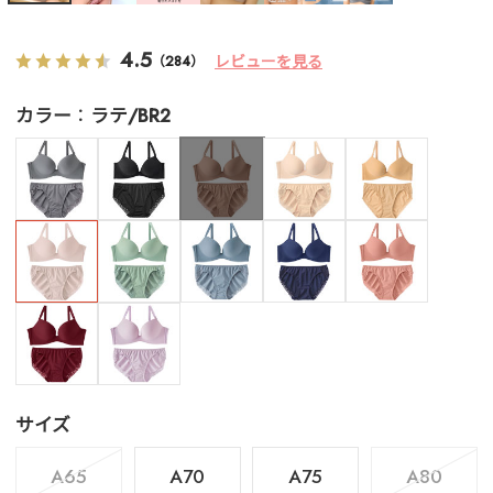
4.5
レビューを見る
（284）
カラー
ラテ/BR2
サイズ
A65
A70
A75
A80