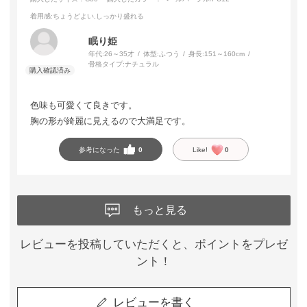
着用感
:ちょうどよい,しっかり盛れる
眠り姫
年代:
26～35才
体型:
ふつう
身長:
151～160cm
骨格タイプ:
ナチュラル
色味も可愛くて良きです。
胸の形が綺麗に見えるので大満足です。
参考になった
0
Like!
0
もっと見る
レビューを投稿していただくと、ポイントをプレゼ
ント！
レビューを書く