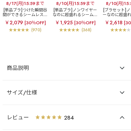
8/17(月)15:59まで
8/10(月)15:59まで
8/10(月)15
[単品ブラ]つけた瞬間谷
[単品ブラ]ノンワイヤー
[ブラセット]
間ができるシームレスブ
なのに超盛れるシームレ
ーなのに超盛
ラ
超盛ブラ(R) シーム
スブラ
【WEB限定】ノ
レスブラ
【W
￥2,079
￥1,925
￥2,618
[30％OFF]
[30％OFF]
[3
レス 単品ブラジャー
ンワイヤー 超盛ブラ(R)
ノンワイヤー 
シームレス 単品ブラジャ
(R) シームレ
(970)
(368)
ー
ー&ショ
商品説明
サイズ/仕様
レビュー
284