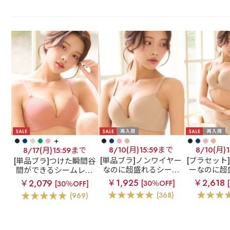
+
8/10(月)15:59まで
8/10(月)
8/17(月)15:59まで
[単品ブラ]ノンワイヤー
[ブラセット
[単品ブラ]つけた瞬間谷
なのに超盛れるシーム
ーなのに超
間ができるシームレス
レスブラ
【WEB限
ムレスブラ
ブラ
超盛ブラ(R) シー
￥1,925
￥2,618
￥2,079
[30％OFF]
[30％OFF]
定】ノンワイヤー 超盛
定】ノンワ
ムレス 単品ブラジャー
(368)
(969)
ブラ(R) シームレス 単
ブラ(R) 
品ブラジャー
ラジャー