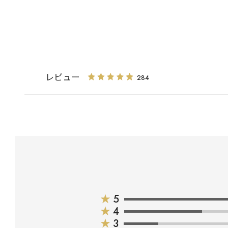
レビュー
284
★
5
★
4
★
3