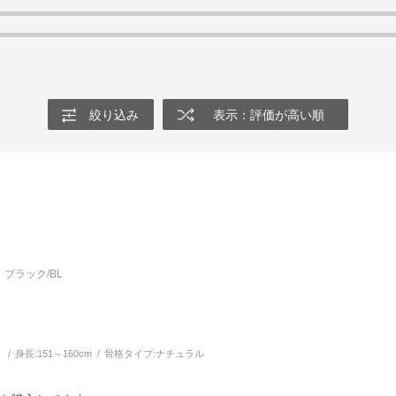
絞り込み
表示：評価が高い順
ブラック/BL
う
身長:
151～160cm
骨格タイプ:
ナチュラル