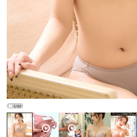
1
/
25