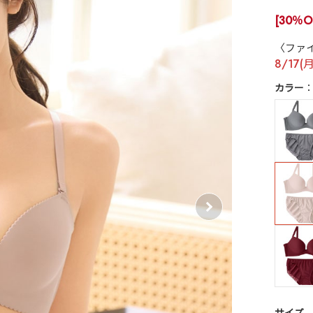
[30％O
〈ファ
8/17(
カラー