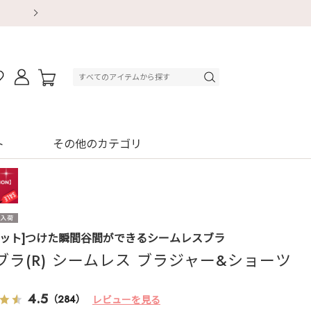
【重要】地震による配送遅延・店舗休業のお知ら
【重要】地震による配送遅延・店舗休業のお知ら
【8/13～8/16】夏季休業のお知らせ
【8/13～8/16】夏季休業のお知らせ
初回購入はブラ返送料無料
初回購入はブラ返送料無料
初回購入はブラ返送料無料
デジタルギフトサービス
ト
その他のカテゴリ
セット]つけた瞬間谷間ができるシームレスブラ
ブラ(R) シームレス ブラジャー&ショーツ
4.5
（284）
レビューを見る