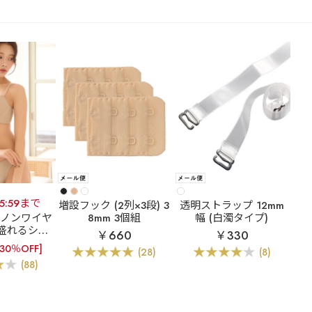
15:59まで
増設フック (2列×3段) 3
透明ストラップ 12mm
]ノンワイヤ
8mm 3個組
幅 (白濁タイプ)
盛れるシー
￥660
￥330
【WEB限
[30％OFF]
(28)
(8)
イヤー 超盛
(88)
シームレス ブ
&ショーツ