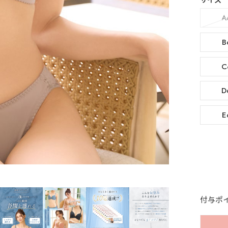
サイズ
A
B
C
D
E
付与ポ