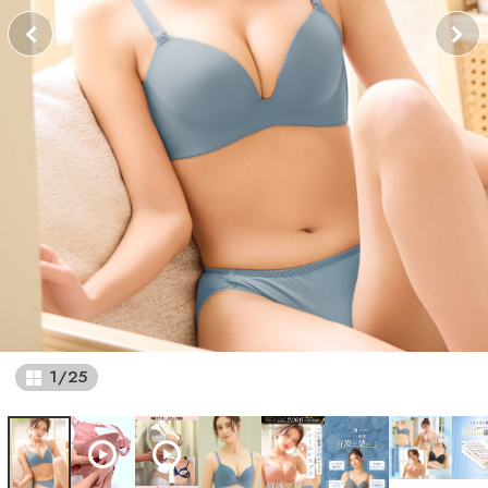
1
/
25