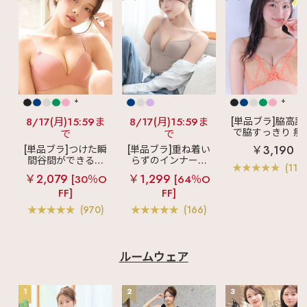
+
+
8/17(月)15:59ま
8/17(月)15:59ま
[単品ブラ]脇高設
で脇すっきり 痩
で
で
見えブラ
カシ
￥3,190
[単品ブラ]つけた瞬
[単品ブラ]重ね着い
クールレース脇
間谷間ができるシ
らずのインナーブ
ブラ(R) 単品ブラ
(119
ームレスブラ
超
ラ
リッチバスト
ャー
￥2,079
￥1,299
[30％O
[64％O
盛ブラ(R) シームレ
ブラトップ (ワイヤ
FF]
FF]
ス 単品ブラジャー
ー入り)
(970)
(166)
ルームウェア
1
2
3