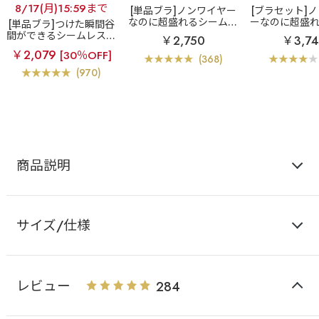
8/17(月)15:59まで
[単品ブラ]ノンワイヤー
[ブラセット]
なのに超盛れるシームレ
ーなのに超盛
[単品ブラ]つけた瞬間谷
スブラ
【WEB限定】ノ
レスブラ
【W
間ができるシームレスブ
￥2,750
￥3,7
ンワイヤー 超盛ブラ(R)
ノンワイヤー 
ラ
超盛ブラ(R) シーム
￥2,079
[30％OFF]
シームレス 単品ブラジャ
(R) シームレ
レス 単品ブラジャー
(368)
ー
ー&ショ
(970)
商品説明
サイズ/仕様
レビュー
284