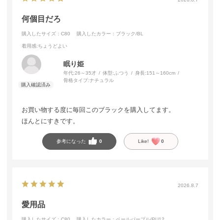
何個目だろ
購入したサイズ：C80
購入したカラー：ブラック/BL
着用感
:ちょうどよい
眠り姫
年代:
26～35才
体型:
ふつう
身長:
151～160cm
骨格タイプ:
ナチュラル
お買い物する度に毎回このブラックを購入してます。
ほんとにすきです。
参考になった
0
Like!
0
2026.8.7
愛用品
購入したサイズ：C80
購入したカラー：ペールパープル/PU12