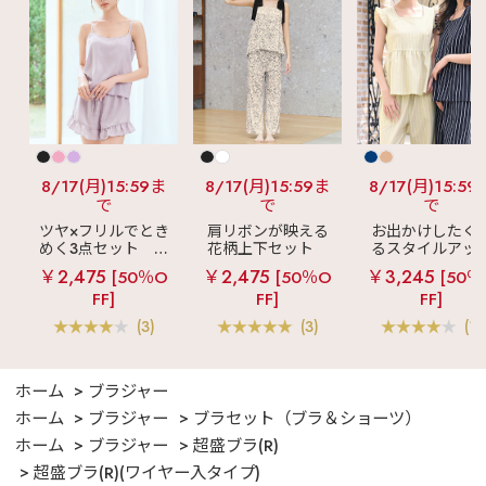
8/17(月)15:59ま
8/17(月)15:59ま
8/17(月)15:59
で
で
で
ツヤ×フリルでとき
肩リボンが映える
お出かけしたく
めく3点セット
シ
花柄上下セット
るスタイルアッ
ルキー ショートパ
メニーフラワー ロ
見え
ストライ
￥2,475
￥2,475
￥3,245
[50％O
[50％O
[50％
ンツ 3点セット
ングパンツ 上下セ
フリル ロングパ
FF]
FF]
FF]
ット
ツ 綿混 上下セッ
(3)
(3)
(1)
ホーム
ブラジャー
ホーム
ブラジャー
ブラセット（ブラ＆ショーツ）
ホーム
ブラジャー
超盛ブラ(R)
超盛ブラ(R)(ワイヤー入タイプ)