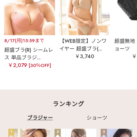
8/17(月)15:59まで
【WEB限定】ノンワ
超盛無地
イヤー 超盛ブラ(...
ョーツ
超盛ブラ(R) シームレ
￥3,740
￥
ス 単品ブラジ...
￥2,079
[30％OFF]
ランキング
ブラジャー
ショーツ
1
2
3