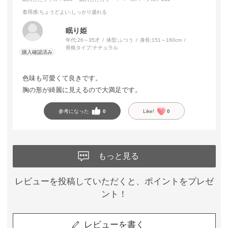
着用感
:ちょうどよい,しっかり盛れる
眠り姫
年代:
26～35才
体型:
ふつう
身長:
151～160cm
骨格タイプ:
ナチュラル
色味も可愛くて良きです。
胸の形が綺麗に見えるので大満足です。
参考になった
0
Like!
0
もっと見る
レビューを投稿していただくと、ポイントをプレゼ
ント！
レビューを書く