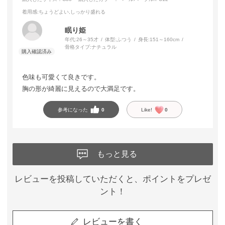
着用感
:ちょうどよい,しっかり盛れる
眠り姫
年代:
26～35才
体型:
ふつう
身長:
151～160cm
骨格タイプ:
ナチュラル
色味も可愛くて良きです。
胸の形が綺麗に見えるので大満足です。
参考になった
0
Like!
0
もっと見る
レビューを投稿していただくと、ポイントをプレゼ
ント！
レビューを書く