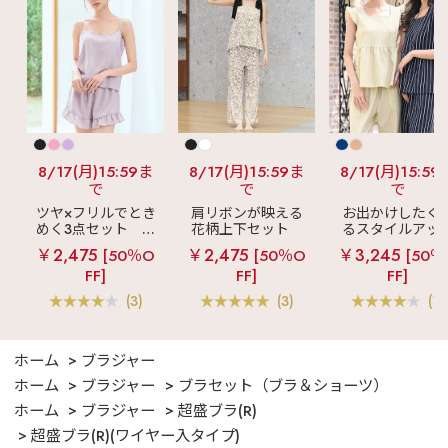
8/17(月)15:59ま
8/17(月)15:59ま
8/17(月)15:59
で
で
で
ツヤ×フリルでとき
肩リボンが映える
お出かけしたく
めく3点セット
シ
花柄上下セット
るスタイルアッ
ルキー ショートパ
メニーフラワー ロ
見え
ストライ
￥2,475
￥2,475
￥3,245
[50％O
[50％O
[50％
ンツ 3点セット
ングパンツ 上下セ
フリル ロングパ
FF]
FF]
FF]
ット
ツ 綿混 上下セッ
(3)
(3)
(1)
ホーム
ブラジャー
ホーム
ブラジャー
ブラセット（ブラ＆ショーツ）
ホーム
ブラジャー
超盛ブラ(R)
超盛ブラ(R)(ワイヤー入タイプ)