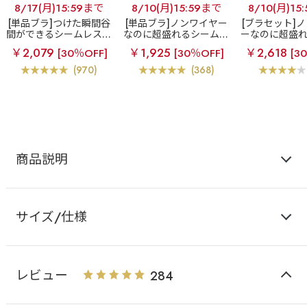
8/17(月)15:59まで
8/10(月)15:59まで
8/10(月)15
[単品ブラ]つけた瞬間谷
[単品ブラ]ノンワイヤー
[ブラセット]
間ができるシームレスブ
なのに超盛れるシームレ
ーなのに超盛
ラ
超盛ブラ(R) シーム
スブラ
【WEB限定】ノ
レスブラ
【W
￥2,079
￥1,925
￥2,618
[30％OFF]
[30％OFF]
[3
レス 単品ブラジャー
ンワイヤー 超盛ブラ(R)
ノンワイヤー 
シームレス 単品ブラジャ
(R) シームレ
(970)
(368)
ー
ー&ショ
商品説明
サイズ/仕様
レビュー
284