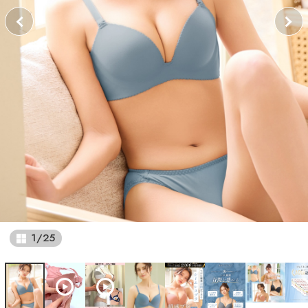
1
/
25