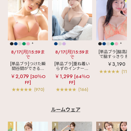
+
+
8/17(月)15:59ま
8/17(月)15:59ま
[単品ブラ]脇高設
で脇すっきり 痩
で
で
見えブラ
カシ
￥3,190
[単品ブラ]つけた瞬
[単品ブラ]重ね着い
クールレース脇
間谷間ができるシ
らずのインナーブ
ブラ(R) 単品ブラ
(119
ームレスブラ
超
ラ
リッチバスト
ャー
￥2,079
￥1,299
[30％O
[64％O
盛ブラ(R) シームレ
ブラトップ (ワイヤ
FF]
FF]
ス 単品ブラジャー
ー入り)
(970)
(166)
ルームウェア
1
2
3