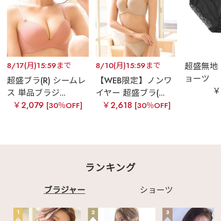
8/17(月)15:59まで
8/10(月)15:59まで
超盛無地
ョーツ
超盛ブラ(R) シームレ
【WEB限定】ノンワ
￥
ス 単品ブラジ...
イヤー 超盛ブラ(...
￥2,079
￥2,618
[30％OFF]
[30％OFF]
ランキング
ブラジャー
ショーツ
1
2
3