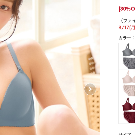
[30％O
〈ファ
8/17(
カラー