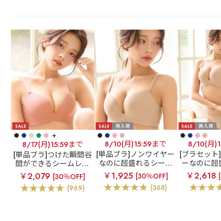
+
8/10(月)15:59まで
8/10(月)
8/17(月)15:59まで
[単品ブラ]ノンワイヤー
[ブラセット
[単品ブラ]つけた瞬間谷
なのに超盛れるシーム
ーなのに超
間ができるシームレス
レスブラ
【WEB限
ムレスブラ
ブラ
超盛ブラ(R) シー
￥1,925
￥2,618
￥2,079
[30％OFF]
[30％OFF]
定】ノンワイヤー 超盛
定】ノンワ
ムレス 単品ブラジャー
(368)
(969)
ブラ(R) シームレス 単
ブラ(R) 
品ブラジャー
ラジャー