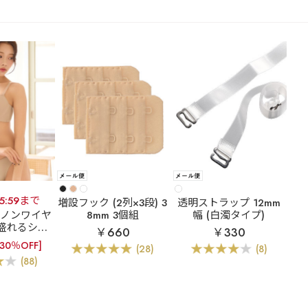
15:59まで
増設フック (2列×3段) 3
透明ストラップ 12mm
]ノンワイヤ
8mm 3個組
幅 (白濁タイプ)
盛れるシー
￥660
￥330
【WEB限
[30％OFF]
(28)
(8)
イヤー 超盛
(88)
シームレス ブ
&ショーツ