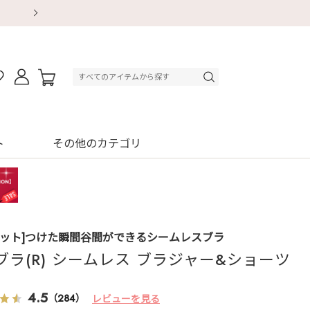
【重要】地震による配送遅延・店舗休業のお知ら
【重要】地震による配送遅延・店舗休業のお知ら
【8/13～8/16】夏季休業のお知らせ
【8/13～8/16】夏季休業のお知らせ
初回購入はブラ返送料無料
初回購入はブラ返送料無料
初回購入はブラ返送料無料
デジタルギフトサービス
ト
その他のカテゴリ
セット]つけた瞬間谷間ができるシームレスブラ
ブラ(R) シームレス ブラジャー&ショーツ
4.5
（284）
レビューを見る