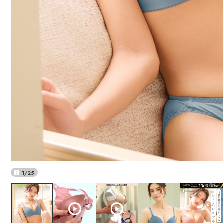
1
/
25