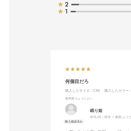
★
2
★
1
何個目だろ
購入したサイズ：C80
購入したカラー：
着用感
:ちょうどよい
眠り姫
年代:
26～35才
体型:
ふつ