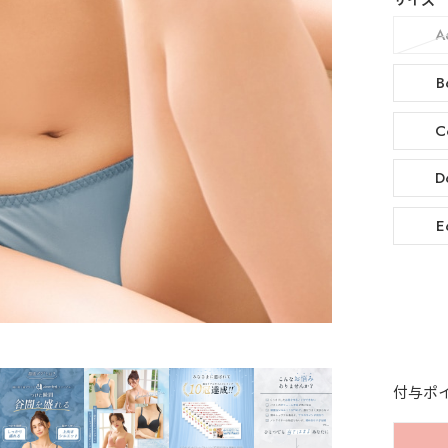
サイズ
A
B
C
D
E
付与ポ