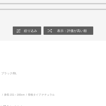
絞り込み
表示：評価が高い順
ブラック/BL
う
身長:
151～160cm
骨格タイプ:
ナチュラル