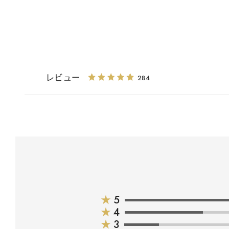
レビュー
284
★
5
★
4
★
3