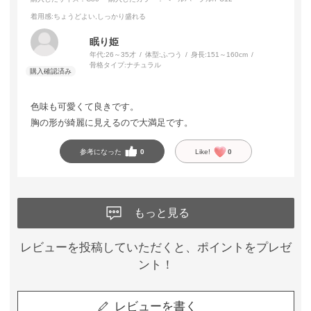
着用感
:ちょうどよい,しっかり盛れる
眠り姫
年代:
26～35才
体型:
ふつう
身長:
151～160cm
骨格タイプ:
ナチュラル
色味も可愛くて良きです。
胸の形が綺麗に見えるので大満足です。
参考になった
0
Like!
0
もっと見る
レビューを投稿していただくと、ポイントをプレゼ
ント！
レビューを書く