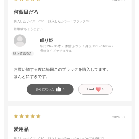
何個目だろ
購入したサイズ：C80
購入したカラー：ブラック/BL
着用感
:ちょうどよい
眠り姫
年代:
26～35才
体型:
ふつう
身長:
151～160cm
骨格タイプ:
ナチュラル
お買い物する度に毎回このブラックを購入してます。
ほんとにすきです。
参考になった
0
Like!
0
2026.8.7
愛用品
購入したサイズ：C80
購入したカラー：ペールパープル/PU12