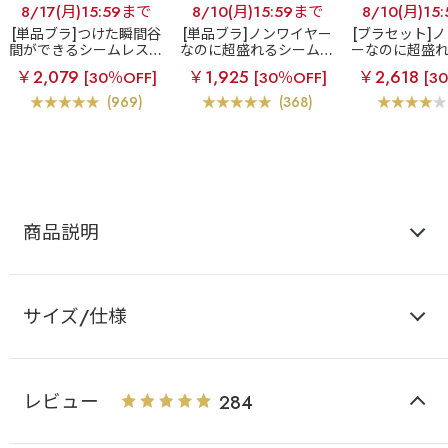
8/17(月)15:59まで
8/10(月)15:59まで
8/10(月)15
[単品ブラ]つけた瞬間谷
[単品ブラ]ノンワイヤー
[ブラセット]
間ができるシームレスブ
なのに超盛れるシームレ
ーなのに超盛
ラ
超盛ブラ(R) シーム
スブラ
【WEB限定】ノ
レスブラ
【W
￥2,079
￥1,925
￥2,618
[30％OFF]
[30％OFF]
[3
レス 単品ブラジャー
ンワイヤー 超盛ブラ(R)
ノンワイヤー 
シームレス 単品ブラジャ
(R) シームレ
(969)
(368)
ー
ー&ショ
商品説明
サイズ/仕様
レビュー
284