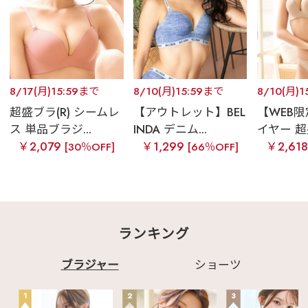
8/17(月)15:59まで
8/10(月)15:59まで
8/10(月)
超盛ブラ(R) シームレ
【アウトレット】BEL
【WEB
ス 単品ブラジ...
INDA デニム...
イヤー 超盛
￥2,079
￥1,299
￥2,61
[30％OFF]
[66％OFF]
ランキング
ブラジャー
ショーツ
1
2
3