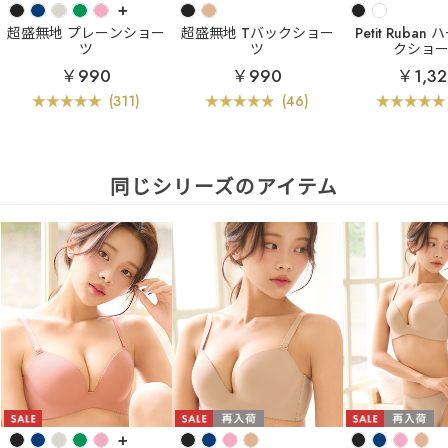
+
超盛無地 プレーンショー
超盛無地 Tバックショー
Petit Ruba
ツ
ツ
クショ
￥990
￥990
￥1,3
(311)
(46)
同じシリーズのアイテム
+