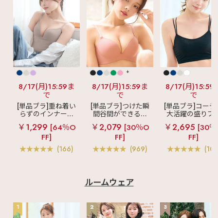
+
8/17(月)15:59ま
8/17(月)15:59ま
8/17(月)15:59
で
で
で
[単品ブラ]重ね着い
[単品ブラ]つけた瞬
[単品ブラ]コーデ
らずのインナーブ
間谷間ができるシ
大活躍の盛りブ
ラ
リッチバスト
ームレスブラ
超
ショートレン
￥1,299
￥2,079
￥2,695
[64％O
[30％O
[30％
ブラトップ (ワイヤ
盛ブラ(R) シームレ
ス ブラトップ 超
FF]
FF]
FF]
ー入り)
ス 単品ブラジャー
ブラ(R) 単品ブラ
ャー
(166)
(969)
(103
ルームウェア
1
2
3