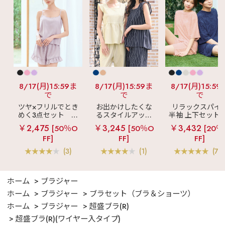
8/17(月)15:59ま
8/17(月)15:59ま
8/17(月)15:59
で
で
で
ツヤ×フリルでとき
お出かけしたくな
リラックスパイ
めく3点セット
シ
るスタイルアップ
半袖 上下セット 
ルキー ショートパ
見え
ストライプ
女兼用サイズ)
￥2,475
￥3,245
￥3,432
[50％O
[50％O
[20％
ンツ 3点セット
フリル ロングパン
FF]
FF]
FF]
ツ 綿混 上下セット
(3)
(1)
(70
ホーム
ブラジャー
ホーム
ブラジャー
ブラセット（ブラ＆ショーツ）
ホーム
ブラジャー
超盛ブラ(R)
超盛ブラ(R)(ワイヤー入タイプ)