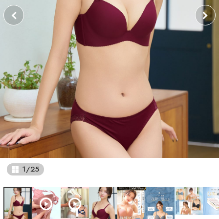
1
/
25