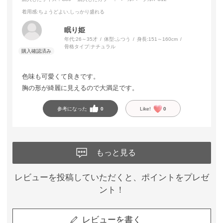
着用感
:ちょうどよい,しっかり盛れる
眠り姫
年代:
26～35才
体型:
ふつう
身長:
151～160cm
骨格タイプ:
ナチュラル
色味も可愛くて良きです。
胸の形が綺麗に見えるので大満足です。
参考になった
0
Like!
0
もっと見る
レビューを投稿していただくと、ポイントをプレゼ
ント！
レビューを書く