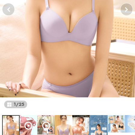
1
/
25