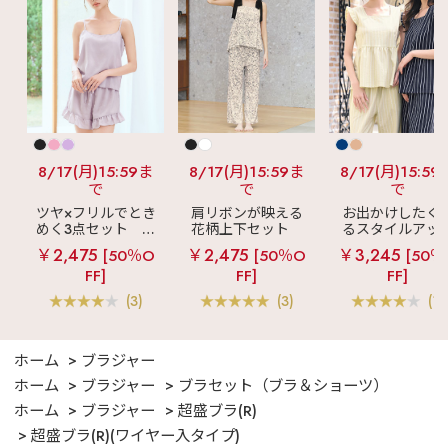
8/17(月)15:59ま
8/17(月)15:59ま
8/17(月)15:59
で
で
で
ツヤ×フリルでとき
肩リボンが映える
お出かけしたく
めく3点セット
シ
花柄上下セット
るスタイルアッ
ルキー ショートパ
メニーフラワー ロ
見え
ストライ
￥2,475
￥2,475
￥3,245
[50％O
[50％O
[50％
ンツ 3点セット
ングパンツ 上下セ
フリル ロングパ
FF]
FF]
FF]
ット
ツ 綿混 上下セッ
(3)
(3)
(1)
ホーム
ブラジャー
ホーム
ブラジャー
ブラセット（ブラ＆ショーツ）
ホーム
ブラジャー
超盛ブラ(R)
超盛ブラ(R)(ワイヤー入タイプ)