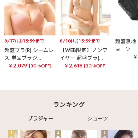
8/17(月)15:59まで
8/10(月)15:59まで
超盛無地
ョーツ
超盛ブラ(R) シームレ
【WEB限定】ノンワ
￥
ス 単品ブラジ...
イヤー 超盛ブラ(...
￥2,079
￥2,618
[30％OFF]
[30％OFF]
ランキング
ブラジャー
ショーツ
1
2
3