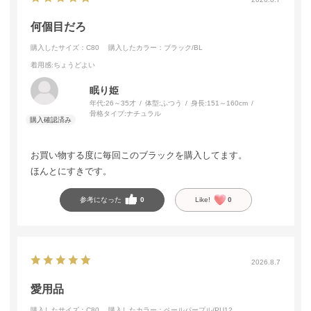
何個目だろ
購入したサイズ：C80
購入したカラー：ブラック/BL
着用感
:ちょうどよい
眠り姫
年代:
26～35才
体型:
ふつう
身長:
151～160cm
骨格タイプ:
ナチュラル
お買い物する度に毎回このブラックを購入してます。
ほんとにすきです。
参考になった
0
Like!
0
2026.8.7
愛用品
購入したサイズ：C80
購入したカラー：ペールパープル/PU12