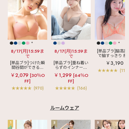
+
+
8/17(月)15:59ま
8/17(月)15:59ま
[単品ブラ]脇高設
で脇すっきり 痩
で
で
見えブラ
カシ
￥3,190
[単品ブラ]つけた瞬
[単品ブラ]重ね着い
クールレース脇
間谷間ができるシ
らずのインナーブ
ブラ(R) 単品ブラ
(119
ームレスブラ
超
ラ
リッチバスト
ャー
￥2,079
￥1,299
[30％O
[64％O
盛ブラ(R) シームレ
ブラトップ (ワイヤ
FF]
FF]
ス 単品ブラジャー
ー入り)
(970)
(166)
ルームウェア
1
2
3