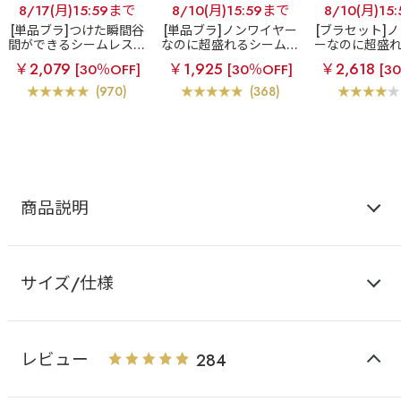
8/17(月)15:59まで
8/10(月)15:59まで
8/10(月)15
[単品ブラ]つけた瞬間谷
[単品ブラ]ノンワイヤー
[ブラセット]
間ができるシームレスブ
なのに超盛れるシームレ
ーなのに超盛
ラ
超盛ブラ(R) シーム
スブラ
【WEB限定】ノ
レスブラ
【W
￥2,079
￥1,925
￥2,618
[30％OFF]
[30％OFF]
[3
レス 単品ブラジャー
ンワイヤー 超盛ブラ(R)
ノンワイヤー 
シームレス 単品ブラジャ
(R) シームレ
(970)
(368)
ー
ー&ショ
商品説明
サイズ/仕様
レビュー
284