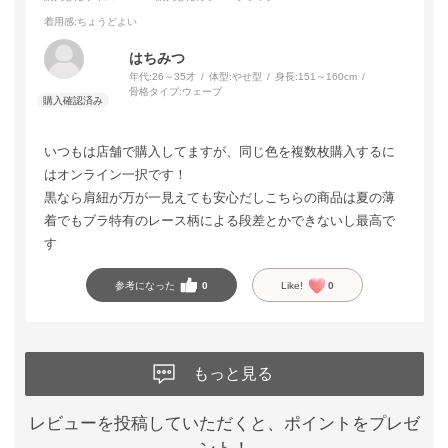
着用感
:ちょうどよい
はちみつ
年代:
26～35才
体型:
やせ型
身長:
151～160cm
骨格タイプ:
ウェーブ
いつもは店舗で購入してますが、同じ色を複数枚購入するに
はオンライン一択です！
黒なら肩紐が万が一見えても安心だしこちらの商品は夏の薄
着でもブラ特有のレース柄による段差とかできないし最高で
す
参考になった
0
Like!
0
もっと見る
レビューを投稿していただくと、ポイントをプレゼ