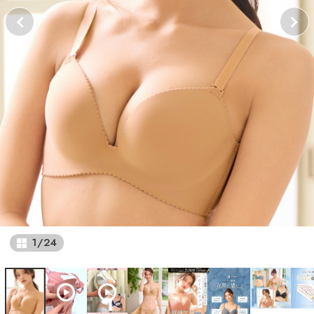
1
/
24