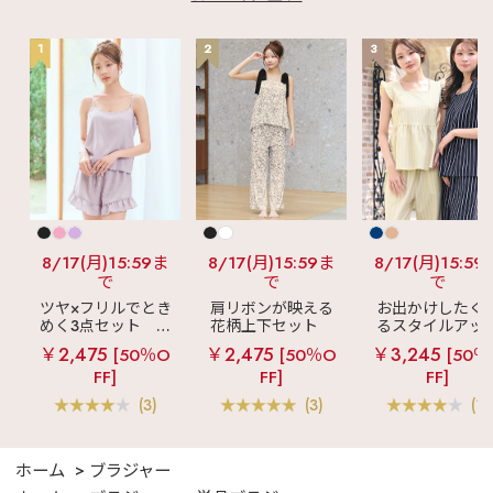
1
2
3
8/17(月)15:59ま
8/17(月)15:59ま
8/17(月)15:59
で
で
で
ツヤ×フリルでとき
肩リボンが映える
お出かけしたく
めく3点セット
シ
花柄上下セット
るスタイルアッ
ルキー ショートパ
メニーフラワー ロ
見え
ストライ
￥2,475
￥2,475
￥3,245
[50％O
[50％O
[50％
ンツ 3点セット
ングパンツ 上下セ
フリル ロングパ
FF]
FF]
FF]
ット
ツ 綿混 上下セッ
(3)
(3)
(1)
ホーム
ブラジャー