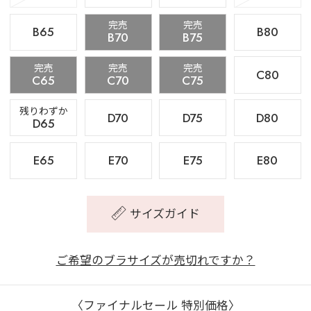
完売
完売
B65
B80
B70
B75
完売
完売
完売
C80
C65
C70
C75
残りわずか
D70
D75
D80
D65
E65
E70
E75
E80
サイズガイド
ご希望のブラサイズが売切れですか？
〈ファイナルセール 特別価格〉