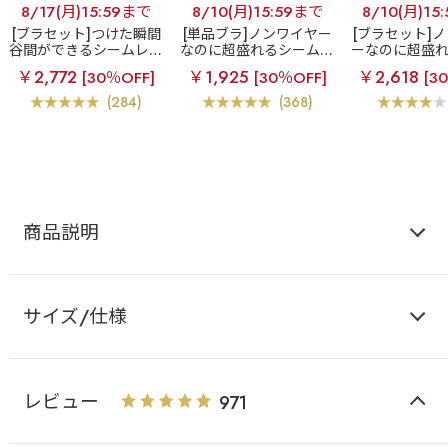
8/17(月)15:59まで
8/10(月)15:59まで
8/10(月)15
[ブラセット]つけた瞬間
[単品ブラ]ノンワイヤー
[ブラセット]
谷間ができるシームレス
なのに超盛れるシームレ
ーなのに超盛
ブラ
超盛ブラ(R) シー
スブラ
【WEB限定】ノ
レスブラ
【W
￥2,772
￥1,925
￥2,618
[30％OFF]
[30％OFF]
[3
ムレス ブラジャー&ショ
ンワイヤー 超盛ブラ(R)
ノンワイヤー 
ーツ
シームレス 単品ブラジャ
(R) シームレ
(284)
(368)
ー
ー&ショ
商品説明
サイズ/仕様
レビュー
971