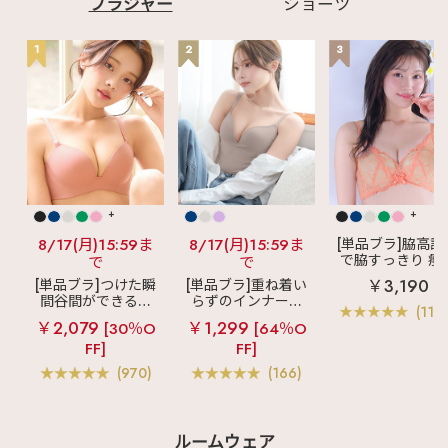
ブラジャー
ショーツ
1
2
3
+
+
8/17(月)15:59ま
8/17(月)15:59ま
[単品ブラ]脇高設
で脇すっきり 痩
で
で
見えブラ
カシ
￥3,190
[単品ブラ]つけた瞬
[単品ブラ]重ね着い
クールレース脇
間谷間ができるシ
らずのインナーブ
ブラ(R) 単品ブラ
(119
ームレスブラ
超
ラ
リッチバスト
ャー
￥2,079
￥1,299
[30％O
[64％O
盛ブラ(R) シームレ
ブラトップ (ワイヤ
FF]
FF]
ス 単品ブラジャー
ー入り)
(970)
(166)
ルームウェア