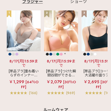
ブラジャー
ショーツ
1
2
3
+
8/17(月)15:59ま
8/17(月)15:59ま
8/17(月)15:59
で
で
で
[単品ブラ]重ね着い
[単品ブラ]つけた瞬
[単品ブラ]コーデ
らずのインナーブ
間谷間ができるシ
大活躍の盛りブ
ラ
リッチバスト
ームレスブラ
超
ショートレン
￥1,299
￥2,079
￥2,695
[64％O
[30％O
[30％
ブラトップ (ワイヤ
盛ブラ(R) シームレ
ス ブラトップ 超
FF]
FF]
FF]
ー入り)
ス 単品ブラジャー
ブラ(R) 単品ブラ
ャー
(166)
(969)
(103
ルームウェア