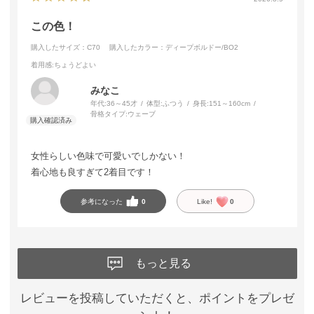
この色！
購入したサイズ：C70
購入したカラー：ディープボルドー/BO2
着用感
:ちょうどよい
みなこ
年代:
36～45才
体型:
ふつう
身長:
151～160cm
骨格タイプ:
ウェーブ
女性らしい色味で可愛いでしかない！
着心地も良すぎて2着目です！
参考になった
0
Like!
0
もっと見る
レビューを投稿していただくと、ポイントをプレゼ