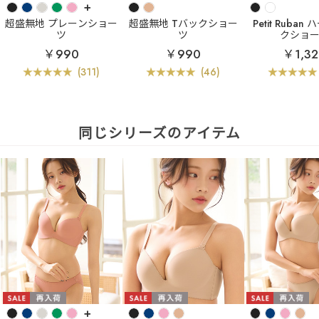
+
超盛無地 プレーンショー
超盛無地 Tバックショー
Petit Ruba
ツ
ツ
クショ
￥990
￥990
￥1,3
(311)
(46)
同じシリーズのアイテム
+