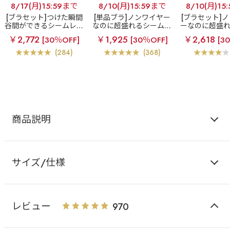
8/17(月)15:59まで
8/10(月)15:59まで
8/10(月)15
[ブラセット]つけた瞬間
[単品ブラ]ノンワイヤー
[ブラセット]
谷間ができるシームレス
なのに超盛れるシームレ
ーなのに超盛
ブラ
超盛ブラ(R) シー
スブラ
【WEB限定】ノ
レスブラ
【W
￥2,772
￥1,925
￥2,618
[30％OFF]
[30％OFF]
[3
ムレス ブラジャー&ショ
ンワイヤー 超盛ブラ(R)
ノンワイヤー 
ーツ
シームレス 単品ブラジャ
(R) シームレ
(284)
(368)
ー
ー&ショ
商品説明
サイズ/仕様
レビュー
970