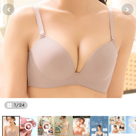
1
/
24