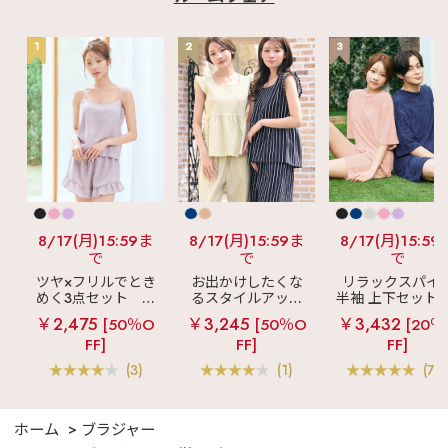
1
2
3
8/17(月)15:59ま
8/17(月)15:59ま
8/17(月)15:59
で
で
で
ツヤ×フリルでとき
お出かけしたくな
リラックスパイ
めく3点セット
シ
るスタイルアップ
半袖 上下セット 
ルキー ショートパ
見え
ストライプ
女兼用サイズ)
￥2,475
￥3,245
￥3,432
[50％O
[50％O
[20％
ンツ 3点セット
フリル ロングパン
FF]
FF]
FF]
ツ 綿混 上下セット
(3)
(1)
(70
ホーム
ブラジャー