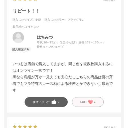
リピート！！
購入したサイズ：E65
購入したカラー：ブラック/BL
着用感
:ちょうどよい
はちみつ
年代:
26～35才
体型:
やせ型
身長:
151～160cm
骨格タイプ:
ウェーブ
いつもは店舗で購入してますが、同じ色を複数枚購入するに
はオンライン一択です！
黒なら肩紐が万が一見えても安心だしこちらの商品は夏の薄
着でもブラ特有のレース柄による段差とかできないし最高で
す
参考になった
0
Like!
0
2026.8.5