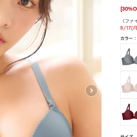
[30％O
〈ファ
8/17(
カラー