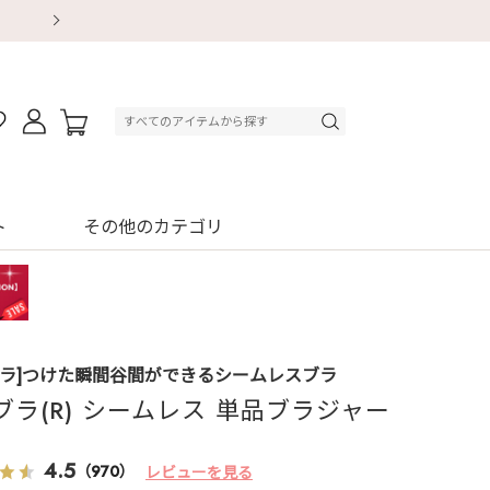
【重要】地震による配送遅延・店舗休業のお知ら
【重要】地震による配送遅延・店舗休業のお知ら
【8/13～8/16】夏季休業のお知らせ
【8/13～8/16】夏季休業のお知らせ
初回購入はブラ返送料無料
初回購入はブラ返送料無料
初回購入はブラ返送料無料
デジタルギフトサービス
ト
その他のカテゴリ
ブラ]つけた瞬間谷間ができるシームレスブラ
ブラ(R) シームレス 単品ブラジャー
4.5
（970）
レビューを見る