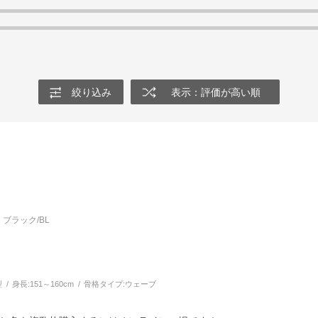
絞り込み
表示：評価が高い順
ブラック/BL
型
身長:
151～160cm
骨格タイプ:
ウェーブ