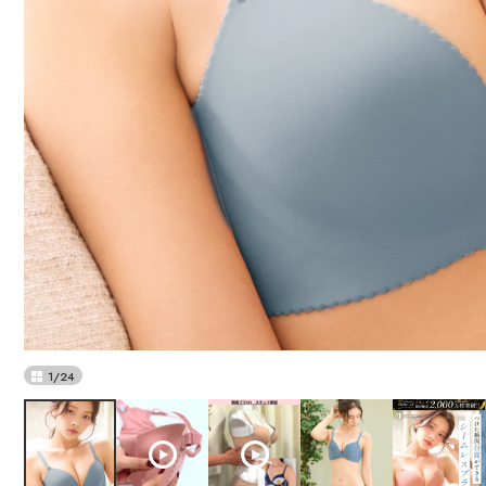
1
/
24