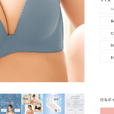
サイズ
A
B
C
D
E
付与ポ