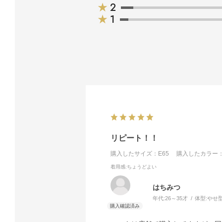
★
2
★
1
リピート！！
購入したサイズ：E65
購入したカラー：
着用感
:ちょうどよい
はちみつ
年代:
26～35才
体型:
やせ