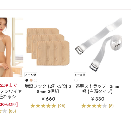
15:59まで
増設フック (2列×3段) 3
透明ストラップ 12mm
]ノンワイヤ
8mm 3個組
幅 (白濁タイプ)
盛れるシー
￥660
￥330
【WEB限
[30％OFF]
(28)
(8)
イヤー 超盛
(88)
シームレス ブ
&ショーツ