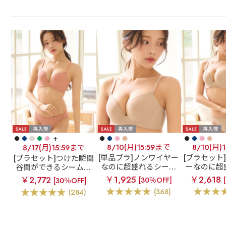
+
8/10(月)15:59まで
8/10(月)
8/17(月)15:59まで
[単品ブラ]ノンワイヤー
[ブラセット
[ブラセット]つけた瞬間
なのに超盛れるシーム
ーなのに超
谷間ができるシームレ
レスブラ
【WEB限
ムレスブラ
スブラ
超盛ブラ(R) シ
￥1,925
￥2,618
￥2,772
[30％OFF]
[30％OFF]
定】ノンワイヤー 超盛
定】ノンワ
ームレス ブラジャー&
(368)
(284)
ブラ(R) シームレス 単
ブラ(R) 
ショーツ
品ブラジャー
ラジャー