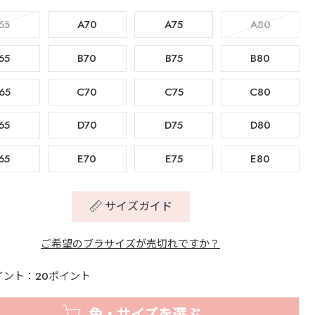
65
A70
A75
A80
65
B70
B75
B80
65
C70
C75
C80
65
D70
D75
D80
65
E70
E75
E80
サイズガイド
ご希望のブラサイズが売切れですか？
イント：20ポイント
色・サイズを選ぶ