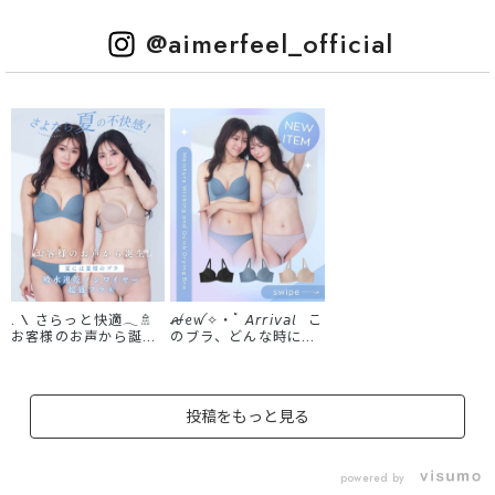
@aimerfeel_official
. \ さらっと快適𓂃🚿
ꫛꫀꪝ✧‧˚ 𝘈𝘳𝘳𝘪𝘷𝘢𝘭 こ
お客様のお声から誕生
のブラ、どんな時に着
✨ / これを待ち望ん
たい？ あなたの理想の
でくださった方も多い
シーンをぜひコメント
のでは?! 夏には夏用
で教えてね！💬 大人
のノンワイヤー超盛ブ
気の【 ノンワイヤー
投稿をもっと見る
ラⓇ🎐 たくさんご要
超盛ブラ(R) 】に 💠ひ
望いただいていた、蒸
んやり快適 💠服に響き
れが気になる夏季の快
にくい 💠楽に盛れる
適ブラ。 洗濯しても
そんな夢のようなブラ
powered by
乾きやすくてありがた
が新登場！！ この一