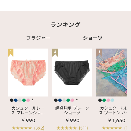
い🫧🪽 夏場に大活躍の
枚で暑い季節のファッ
アイテムです！ サイ
ションも、おうち時間
トを𝑪𝒉𝒆𝒄𝒌☑︎
も もっと自由に、もっ
♡┈┈┈┈┈┈┈┈┈
と快適に楽しめるは
┈┈┈┈┈┈┈┈┈┈
ず！😆 サイトを
ランキング
┈♡ 𓂃✍️商品はこち
𝑪𝒉𝒆𝒄𝒌☑︎
ら ✧1104014 吸水速
♡┈┈┈┈┈┈┈┈┈
乾 ノンワイヤー 超盛
┈┈┈┈┈┈┈┈┈┈
ブラ(R) ✧152481 超
┈♡ 𓂃✍️商品はこち
ブラジャー
ショーツ
盛無地 プレーンショー
ら ✧1104014 吸水
ツ
速乾 ノンワイヤー 超
♡┈┈┈┈┈┈┈┈┈
盛ブラ(R) ▼コーディ
1
2
3
┈┈┈┈┈┈┈┈┈┈
ネート商品 ✧152481
┈♡ 最後までご覧い
超盛無地 プレーンシ
ただきありがとうござ
ョーツ
います♪ 掲載商品は画
♡┈┈┈┈┈┈┈┈┈
像をタップ‼ 気になる
┈┈┈┈┈┈┈┈┈┈
投稿は"保存"がオスス
┈♡ 最後までご覧い
メ☑ この投稿の他に
ただきありがとうござ
も ・ ランジェリー、
います♪ 掲載商品は画
ルームウェアの商品情
像をタップ‼ 気になる
報 ・下着にまつわる最
投稿は"保存"がオスス
新情報 などなど毎日
メ☑ この投稿の他に
+
+
更新中🪄 ☞〖
も ・ ランジェリー、
@aimerfeel_official
ルームウェアの商品情
カシュクールレー
超盛無地 プレーン
カシュクールレ
〗
報 ・下着にまつわる最
ス プレーンショー
ショーツ
ス ツートン ハー
♡┈┈┈┈┈┈┈┈┈
新情報 などなど毎日
ツ
バックショーツ
￥990
￥990
￥1,650
┈┈┈┈┈┈┈┈┈┈
更新中🪄 ☞〖
┈♡ #aimerfeel #エ
@aimerfeel_official
(392)
(311)
(11)
メフィール #ランジ
〗