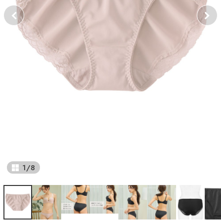
1
/
8