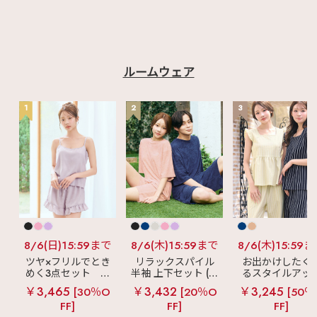
ェリーブランド #ラン
♡┈┈┈┈┈┈┈┈┈
ジェリーショップ #か
┈┈┈┈┈┈┈┈┈┈
わいい下着 #おしゃ
┈♡ #aimerfeel #エ
れな下着 #下着選び #
メフィール #ランジェ
夏アイテム #暑さ対策
リー #ランジェリーシ
#機能性重視
ョップ #可愛いブラ #
自分へのご褒美 #大人
ルームウェア
可愛い #ブラジャー #
ノンワイヤー #ノンワ
イヤー超盛 #吸水速乾
1
2
3
#快適 #美胸 #夏コー
デ #夏ブラ
8/6(日)15:59まで
8/6(木)15:59まで
8/6(木)15:59
ツヤ×フリルでとき
リラックスパイル
お出かけしたく
めく3点セット
シ
半袖 上下セット (男
るスタイルアッ
ルキー ショートパ
女兼用サイズ)
見え
ストライ
￥3,465
￥3,432
￥3,245
[30％O
[20％O
[50％
ンツ 3点セット
フリル ロングパ
FF]
FF]
FF]
ツ 綿混 上下セッ