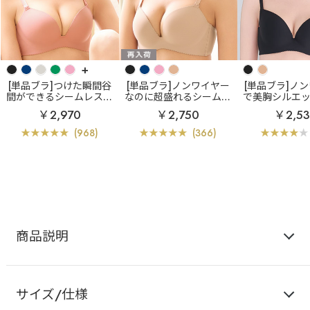
+
[単品ブラ]つけた瞬間谷
[単品ブラ]ノンワイヤー
[単品ブラ]ノ
間ができるシームレスブ
なのに超盛れるシームレ
で美胸シルエ
ラ
超盛ブラ(R) シーム
スブラ
【WEB限定】ノ
るブラ
ノンワ
￥2,970
￥2,750
￥2,5
レス 単品ブラジャー
ンワイヤー 超盛ブラ(R)
胸ブラ シーム
シームレス 単品ブラジャ
ブラジ
(968)
(366)
ー
商品説明
サイズ/仕様