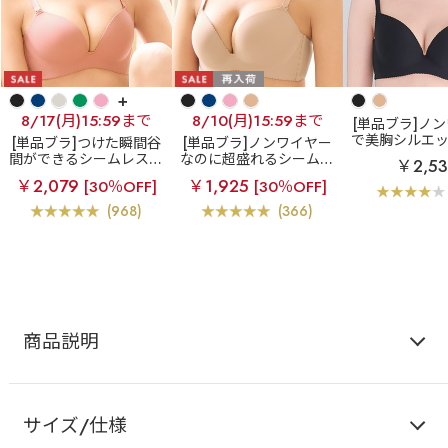
+
8/17(月)15:59まで
8/10(月)15:59まで
[単品ブラ]ノ
で美胸シルエ
[単品ブラ]つけた瞬間谷
[単品ブラ]ノンワイヤー
るブラ
ノンワ
間ができるシームレスブ
なのに超盛れるシームレ
￥2,5
胸ブラ シーム
ラ
超盛ブラ(R) シーム
スブラ
【WEB限定】ノ
￥2,079
￥1,925
[30％OFF]
[30％OFF]
ブラジ
レス 単品ブラジャー
ンワイヤー 超盛ブラ(R)
シームレス 単品ブラジャ
(968)
(366)
ー
商品説明
サイズ/仕様