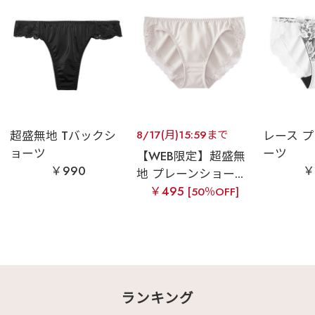
超盛無地 Tバックシ
8/17(月)15:59まで
レース 
ョーツ
ーツ
【WEB限定】超盛無
￥990
￥
地 プレーンショー...
￥495
[50％OFF]
ランキング