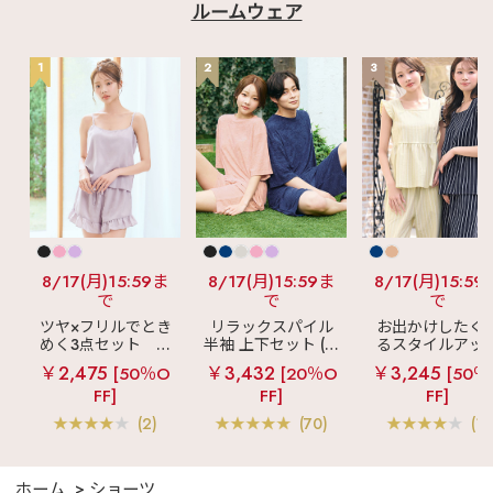
ルームウェア
1
2
3
8/17(月)15:59ま
8/17(月)15:59ま
8/17(月)15:59
で
で
で
ツヤ×フリルでとき
リラックスパイル
お出かけしたく
めく3点セット
シ
半袖 上下セット (男
るスタイルアッ
ルキー ショートパ
女兼用サイズ)
見え
ストライ
￥2,475
￥3,432
￥3,245
[50％O
[20％O
[50％
ンツ 3点セット
フリル ロングパ
FF]
FF]
FF]
ツ 綿混 上下セッ
(2)
(70)
(1)
ホーム
ショーツ