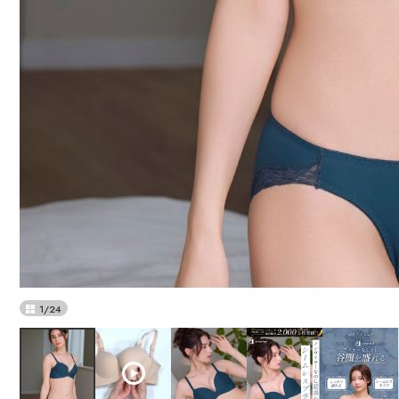
1
/
24