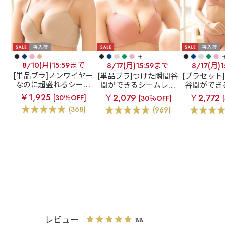
+
8/10(月)15:59まで
8/17(月)15:59まで
8/17(月)
[単品ブラ]ノンワイヤー
[単品ブラ]つけた瞬間谷
[ブラセット
なのに超盛れるシーム
間ができるシームレス
谷間ができ
レスブラ
【WEB限
ブラ
超盛ブラ(R) シー
スブラ
超盛
￥1,925
￥2,079
￥2,772
[30％OFF]
[30％OFF]
定】ノンワイヤー 超盛
ムレス 単品ブラジャー
ームレス 
(368)
(969)
ブラ(R) シームレス 単
ショ
品ブラジャー
レビュー
88