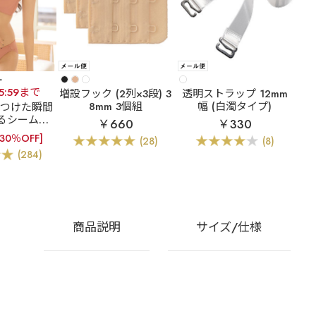
+
15:59まで
増設フック (2列×3段) 3
透明ストラップ 12mm
8mm 3個組
幅 (白濁タイプ)
]つけた瞬間
るシームレ
￥660
￥330
ブラ(R) シ
[30％OFF]
(28)
(8)
ブラジャー&
(284)
ーツ
商品説明
サイズ/仕様