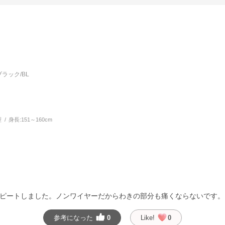
ラック/BL
型
身長:
151～160cm
ピートしました。ノンワイヤーだからわきの部分も痛くならないです。
参考になった
0
Like!
0