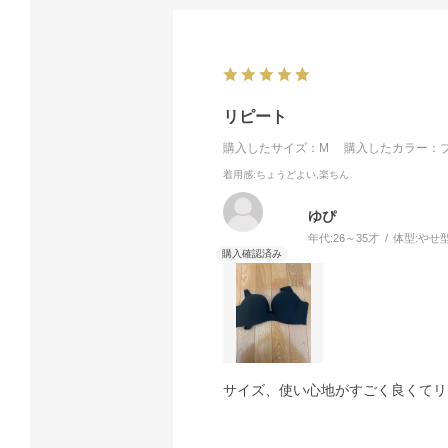
リピート
購入したサイズ：M
購入したカラー：ブ
着用感
:ちょうどよい,楽ちん
ゆぴ
年代:
26～35才
体型:
やせ
サイズ、使い心地がすごく良くてリ