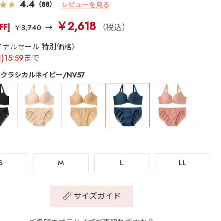
4.4
（88）
レビューを見る
￥2,618
FF]
（税込）
￥3,740
イナルセール 特別価格〉
月)15:59まで
クラシカルネイビー/NV57
S
M
L
LL
サイズガイド