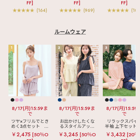
FF]
FF]
FF]
ー入り)
ス 単品ブラジャー
ブラ(R) 単品ブラ
ャー
(164)
(969)
(103
ルームウェア
1
2
3
8/17(月)15:59ま
8/17(月)15:59ま
8/17(月)15:59
で
で
で
ツヤ×フリルでとき
お出かけしたくな
リラックスパイ
めく3点セット
シ
るスタイルアップ
半袖 上下セット 
ルキー ショートパ
見え
ストライプ
女兼用サイズ)
￥2,475
￥3,245
￥3,432
[50％O
[50％O
[20％
ンツ 3点セット
フリル ロングパン