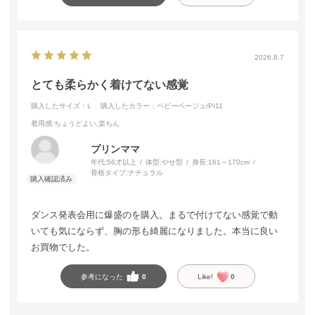
2026.8.7
とても柔らかく着けてない感覚
購入したサイズ：L
購入したカラー：ベビーベージュ/PI11
着用感
:ちょうどよい,楽ちん
プリンママ
年代:
56才以上
体型:
やせ型
身長:
161～170cm
骨格タイプ:
ナチュラル
ダンス発表会用に爆盛のを購入。まるで付けてない感覚で動
いても気にならず、胸の形も綺麗になりました。本当に良い
お買物でした。
参考になった
0
Like!
0