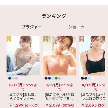
ランキング
ブラジャー
ショーツ
1
2
3
+
8/17(月)15:59ま
8/17(月)15:59ま
8/17(月)15:59
で
で
で
[単品ブラ]重ね着い
[単品ブラ]つけた瞬
[単品ブラ]コーデ
らずのインナーブ
間谷間ができるシ
大活躍の盛りブ
ラ
リッチバスト
ームレスブラ
超
ショートレン
￥1,299
￥2,079
￥2,695
[64％O
[30％O
[30％
ブラトップ (ワイヤ
盛ブラ(R) シームレ
ス ブラトップ 超