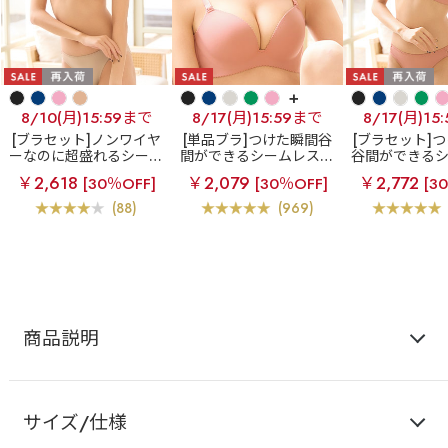
+
8/10(月)15:59まで
8/17(月)15:59まで
8/17(月)15
[ブラセット]ノンワイヤ
[単品ブラ]つけた瞬間谷
[ブラセット]
ーなのに超盛れるシーム
間ができるシームレスブ
谷間ができる
レスブラ
【WEB限定】
ラ
超盛ブラ(R) シーム
ブラ
超盛ブラ
￥2,618
￥2,079
￥2,772
[30％OFF]
[30％OFF]
[3
ノンワイヤー 超盛ブラ
レス 単品ブラジャー
ムレス ブラジ
(R) シームレス ブラジャ
ーツ
(88)
(969)
ー&ショーツ
商品説明
サイズ/仕様