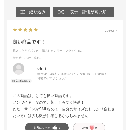
絞り込み
表示：評価が高い順
2026.8.7
良い商品です！
購入したサイズ：M
購入したカラー：ブラック/BL
着用感
:しっかり盛れる
chiii
年代:
36～45才
体型:
ふつう
身長:
161～170cm
骨格タイプ:
ナチュラル
この商品は、とても良い商品です。
ノンワイヤーなので、苦しくもなく快適！
ただ、サイズがSMLなので、自分のサイズにしっかり合わせ
たい方には少し微妙に感じるかもしれません。
参考になった
0
Like!
0