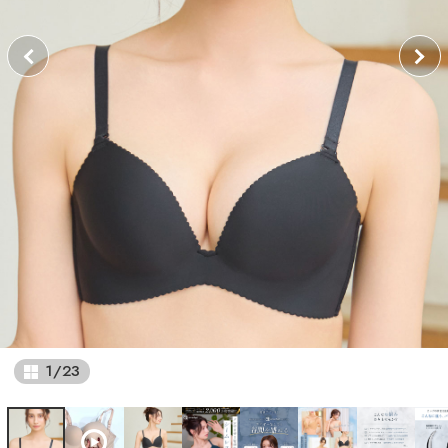
1
/
23