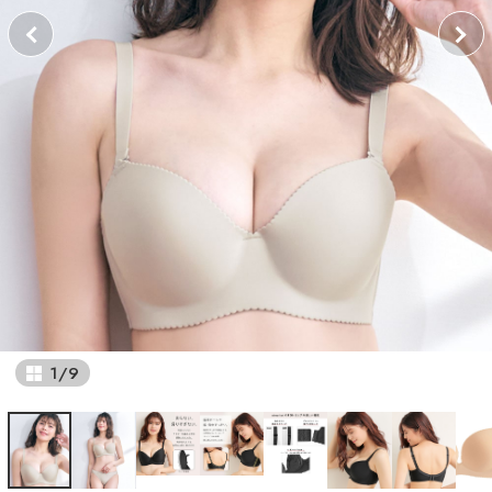
1
/
9