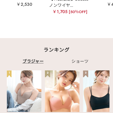
￥2,530
￥4
ノンワイヤ...
￥1,705
[50％OFF]
ランキング
ブラジャー
ショーツ
1
2
3