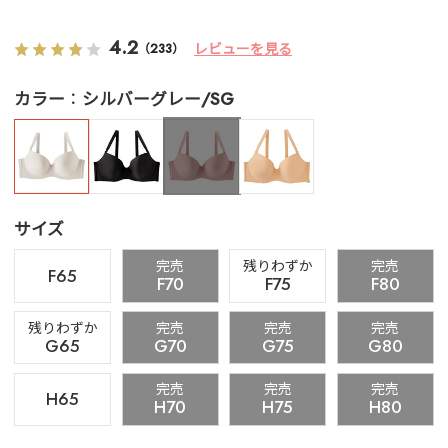
4.2
レビューを見る
（233）
カラー
シルバーグレー/SG
サイズ
完売
残りわずか
完売
F65
F70
F75
F80
残りわずか
完売
完売
完売
G65
G70
G75
G80
完売
完売
完売
H65
H70
H75
H80