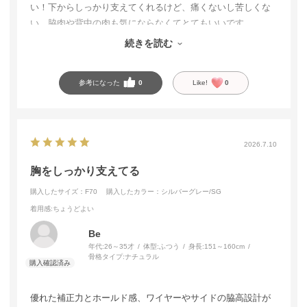
い！下からしっかり支えてくれるけど、痛くないし苦しくな
い。脇肉や背中の肉も気にならなくてとてもいいです。
ワイヤー入りにしてはとても楽です。補正もしてくれてとて
続きを読む
も気に入ってます。
参考になった
0
Like!
0
2026.7.10
胸をしっかり支えてる
購入したサイズ：F70
購入したカラー：シルバーグレー/SG
着用感
:ちょうどよい
Be
年代:
26～35才
体型:
ふつう
身長:
151～160cm
骨格タイプ:
ナチュラル
優れた補正力とホールド感、ワイヤーやサイドの脇高設計が