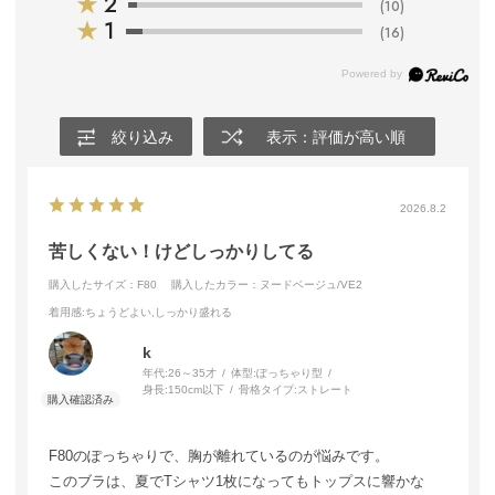
★
2
(10)
★
1
(16)
絞り込み
表示：評価が高い順
2026.8.2
苦しくない！けどしっかりしてる
購入したサイズ：F80
購入したカラー：ヌードベージュ/VE2
着用感
:ちょうどよい,しっかり盛れる
k
年代:
26～35才
体型:
ぽっちゃり型
身長:
150cm以下
骨格タイプ:
ストレート
F80のぽっちゃりで、胸が離れているのが悩みです。
このブラは、夏でTシャツ1枚になってもトップスに響かな