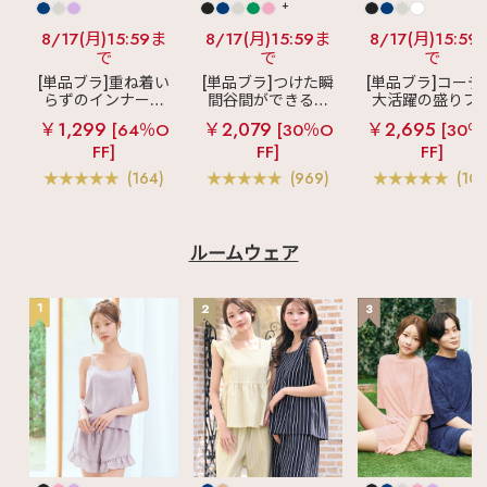
+
8/17(月)15:59ま
8/17(月)15:59ま
8/17(月)15:59
で
で
で
[単品ブラ]重ね着い
[単品ブラ]つけた瞬
[単品ブラ]コーデ
らずのインナーブ
間谷間ができるシ
大活躍の盛りブ
ラ
リッチバスト
ームレスブラ
超
ショートレン
￥1,299
￥2,079
￥2,695
[64％O
[30％O
[30％
ブラトップ (ワイヤ
盛ブラ(R) シームレ
ス ブラトップ 超
FF]
FF]
FF]
ー入り)
ス 単品ブラジャー
ブラ(R) 単品ブラ
ャー
(164)
(969)
(103
ルームウェア
1
2
3