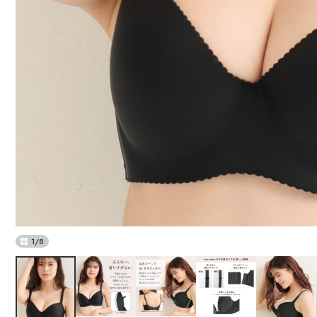
1
/
8