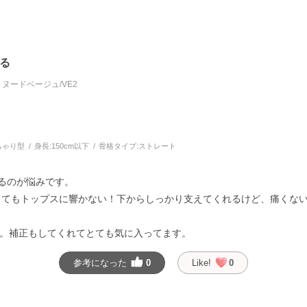
る
ヌードベージュ/VE2
ちゃり型
身長:
150cm以下
骨格タイプ:
ストレート
いるのが悩みです。
ってもトップスに響かない！下からしっかり支えてくれるけど、痛くな
。補正もしてくれてとても気に入ってます。
参考になった
0
Like!
0