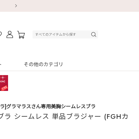
【重要】地震による配送遅延・店舗休業のお知ら
【重要】地震による配送遅延・店舗休業のお知ら
【8/13～8/16】夏季休業のお知らせ
【8/13～8/16】夏季休業のお知らせ
初回購入はブラ返送料無料
初回購入はブラ返送料無料
初回購入はブラ返送料無料
デジタルギフトサービス
ト
その他のカテゴリ
ブラ]グラマラスさん専用美胸シームレスブラ
ブラ シームレス 単品ブラジャー (FGHカ