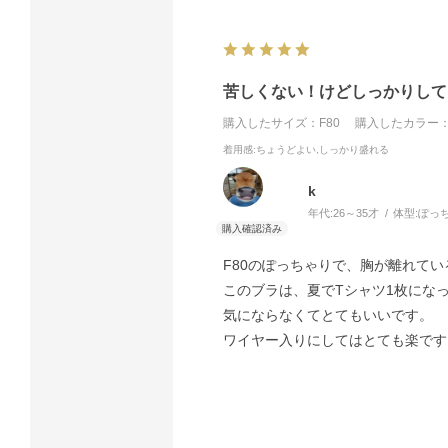
苦しくない！けどしっかりして
購入したサイズ：F80
購入したカラー：
着用感
:ちょうどよい,しっかり盛れる
k
年代:
26～35才
体型:
ぽっ
F80のぽっちゃりで、胸が離れて
このブラは、夏でTシャツ1枚にな
気にならなくてとてもいいです。
ワイヤー入りにしてはとても楽です