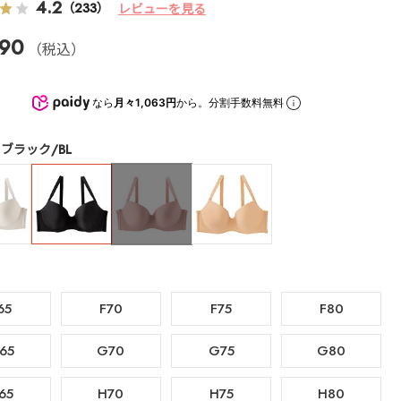
4.2
（233）
レビューを見る
90
（税込）
なら
月々1,063円
から。分割手数料無料
ブラック/BL
65
F70
F75
F80
65
G70
G75
G80
65
H70
H75
H80