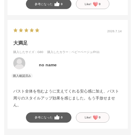
参考になった
0
Like!
0
2026.7.14
大満足
購入したサイズ：G80
購入したカラー：ベビーベージュ/PI11
no name
バスト全体を包むように支えてくれる安心感に加え、バスト
周りのスタイルアップ効果を感じました。もう手放せませ
ん。
参考になった
0
Like!
0