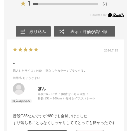
★
1
(7)
絞り込み
表示：評価が高い順
2026.7.25
。
購入したサイズ：H80
購入したカラー：ブラック/BL
着用感
:ちょうどよい
ぽん
年代:
26～35才
体型:
ぽっちゃり型
身長:
151～160cm
骨格タイプ:
ストレート
普段G85なんですがH80でも全然いけました
ずり落ちることもなくしっかりしててとっても良かったです