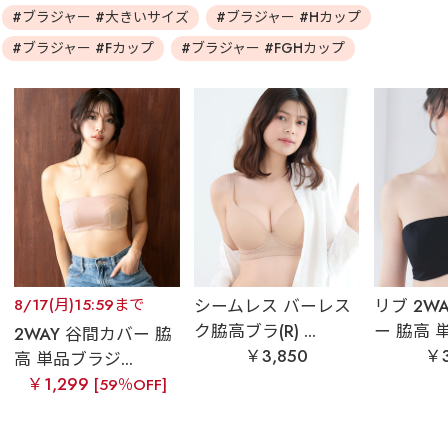
#ブラジャー #大きいサイズ
#ブラジャー #Hカップ
#ブラジャー #Fカップ
#ブラジャー #FGHカップ
8/17(月)15:59まで
シームレス バーレス
リブ 2W
ク脇高ブラ(R) ...
ー 脇高 単
2WAY 谷間カバー 脇
￥3,850
￥3
高 単品ブラジ...
￥1,299
[59％OFF]