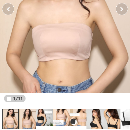
1
/
11