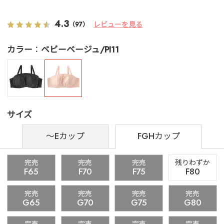
4.3
レビューを見る
（97）
カラー
ベビーベージュ/PI11
サイズ
～Eカップ
FGHカップ
完売
完売
完売
残りわずか
F65
F70
F75
F80
完売
完売
完売
完売
G65
G70
G75
G80