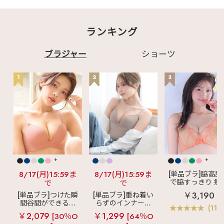
ランキング
ブラジャー
ショーツ
1
2
3
+
+
8/17(月)15:59ま
8/17(月)15:59ま
[単品ブラ]脇高設
で脇すっきり 痩
で
で
見えブラ
カシ
￥3,190
[単品ブラ]つけた瞬
[単品ブラ]重ね着い
クールレース脇
間谷間ができるシ
らずのインナーブ
ブラ(R) 単品ブラ
(119
ームレスブラ
超
ラ
リッチバスト
ャー
￥2,079
￥1,299
[30％O
[64％O
盛ブラ(R) シームレ
ブラトップ (ワイヤ