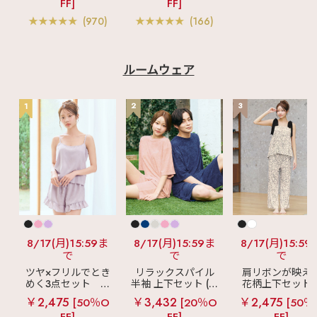
FF]
FF]
ス 単品ブラジャー
ー入り)
(970)
(166)
ルームウェア
1
2
3
8/17(月)15:59ま
8/17(月)15:59ま
8/17(月)15:59
で
で
で
ツヤ×フリルでとき
リラックスパイル
肩リボンが映え
めく3点セット
シ
半袖 上下セット (男
花柄上下セット
ルキー ショートパ
女兼用サイズ)
メニーフラワー 
￥2,475
￥3,432
￥2,475
[50％O
[20％O
[50％
ンツ 3点セット
ングパンツ 上下