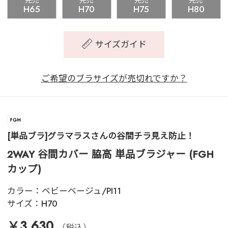
完売
完売
完売
完売
H65
H70
H75
H80
サイズガイド
ご希望のブラサイズが売切れですか？
[単品ブラ]グラマラスさんの谷間チラ見え防止！
2WAY 谷間カバー 脇高 単品ブラジャー (FGH
カップ)
カラー：
ベビーベージュ/PI11
サイズ：
H70
￥3,630
（税込）