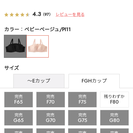
4.3
レビューを見る
（97）
カラー
ベビーベージュ/PI11
サイズ
～Eカップ
FGHカップ
完売
完売
完売
残りわずか
F65
F70
F75
F80
完売
完売
完売
完売
G65
G70
G75
G80