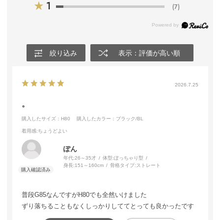
★
1
(7)
絞り込み
表示：評価が高い順
2026.7.25
。
購入したサイズ：H80
購入したカラー：ブラック/BL
着用感
:ちょうどよい
ぽん
年代:
26～35才
体型:
ぽっちゃり型
身長:
151～160cm
骨格タイプ:
ストレート
普段G85なんですがH80でも全然いけました
ずり落ちることもなくしっかりしててとっても良かったです