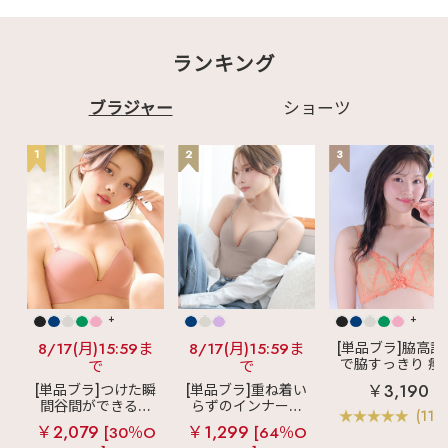
ランキング
ブラジャー
ショーツ
1
2
3
+
+
8/17(月)15:59ま
8/17(月)15:59ま
[単品ブラ]脇高設
で脇すっきり 痩
で
で
見えブラ
カシ
￥3,190
[単品ブラ]つけた瞬
[単品ブラ]重ね着い
クールレース脇
間谷間ができるシ
らずのインナーブ
ブラ(R) 単品ブラ
(119
ームレスブラ
超
ラ
リッチバスト
ャー
￥2,079
￥1,299
[30％O
[64％O
盛ブラ(R) シームレ
ブラトップ (ワイヤ