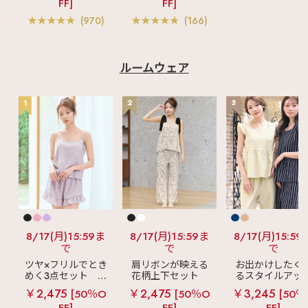
FF]
FF]
ス 単品ブラジャー
ー入り)
(970)
(166)
ルームウェア
1
2
3
8/17(月)15:59ま
8/17(月)15:59ま
8/17(月)15:59
で
で
で
ツヤ×フリルでとき
肩リボンが映える
お出かけしたく
めく3点セット
シ
花柄上下セット
るスタイルアッ
ルキー ショートパ
メニーフラワー ロ
見え
ストライ
￥2,475
￥2,475
￥3,245
[50％O
[50％O
[50％
ンツ 3点セット
ングパンツ 上下セ
フリル ロングパ