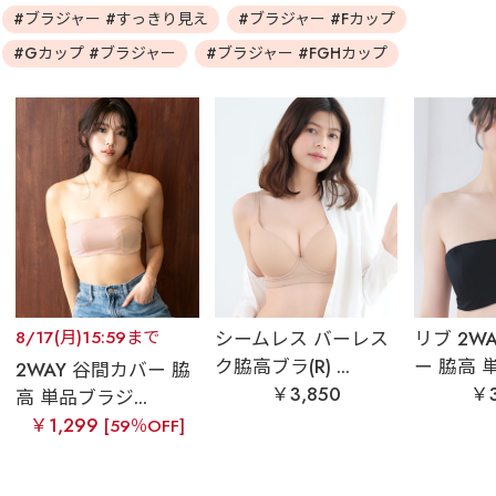
#ブラジャー #すっきり見え
#ブラジャー #Fカップ
#Gカップ #ブラジャー
#ブラジャー #FGHカップ
8/17(月)15:59まで
シームレス バーレス
リブ 2W
ク脇高ブラ(R) ...
ー 脇高 単
2WAY 谷間カバー 脇
￥3,850
￥3
高 単品ブラジ...
￥1,299
[59％OFF]