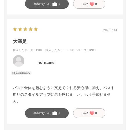
参考になった
0
Like!
0
2026.7.14
大満足
購入したサイズ：G80
購入したカラー：ベビーベージュ/PI11
no name
バスト全体を包むように支えてくれる安心感に加え、バスト
周りのスタイルアップ効果を感じました。もう手放せませ
ん。
参考になった
0
Like!
0