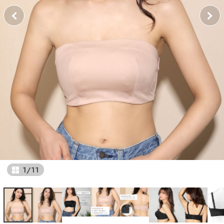
1
/
11