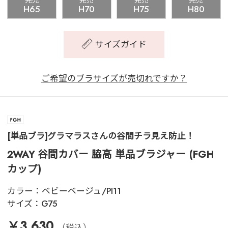
完売
完売
完売
完売
H65
H70
H75
H80
サイズガイド
ご希望のブラサイズが売切れですか？
[単品ブラ]グラマラスさんの谷間チラ見え防止！
2WAY 谷間カバー 脇高 単品ブラジャー (FGH
カップ)
カラー：
ベビーベージュ/PI11
サイズ：
G75
￥3,630
（税込）