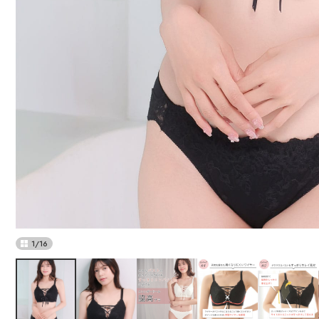
1
/
16