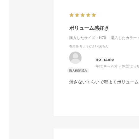
ボリューム感好き
購入したサイズ：H70
購入したカラー：
着用感
:ちょうどよい,楽ちん
no name
年代:
16～25才
体型:
ぽっ
潰さないくらいで程よくボリューム