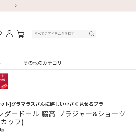
【重要】地震による配送遅延・店舗休業のお知ら
【重要】地震による配送遅延・店舗休業のお知ら
【8/13～8/16】夏季休業のお知らせ
【8/13～8/16】夏季休業のお知らせ
初回購入はブラ返送料無料
初回購入はブラ返送料無料
初回購入はブラ返送料無料
デジタルギフトサービス
ト
その他のカテゴリ
セット]グラマラスさんに嬉しい小さく見せるブラ
ンダードール 脇高 ブラジャー&ショーツ
Hカップ)
1g