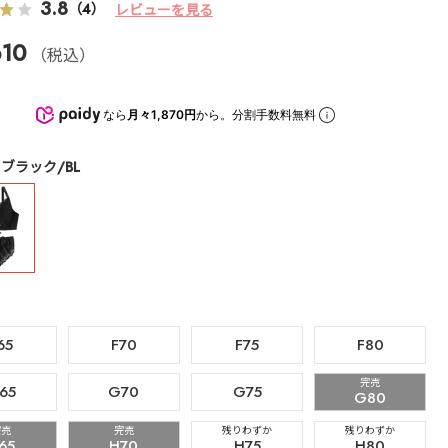
3.8
（4）
レビューを見る
10
（税込）
なら
月々1,870円
から。分割手数料無料
ブラック/BL
65
F70
F75
F80
完売
65
G70
G75
G80
完売
完売
残りわずか
残りわずか
65
H70
H75
H80