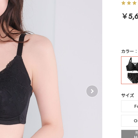
￥5,6
カラー
サイズ
F
G
H