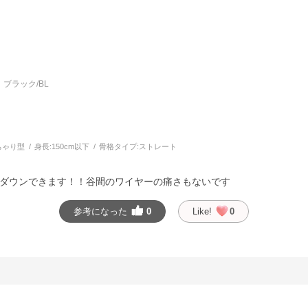
ブラック/BL
ちゃり型
身長:
150cm以下
骨格タイプ:
ストレート
ダウンできます！！谷間のワイヤーの痛さもないです
参考になった
0
Like!
0