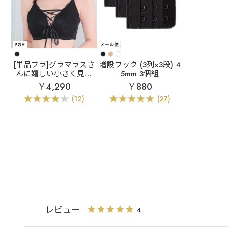
[単品ブラ]グラマラスさ
増設フック (3列×3段) 4
んに嬉しい小さく見せ
5mm 3個組
るブラ
スレンダード
￥4,290
￥880
ール 脇高 単品ブラジャ
(12)
(27)
ー (FGHカップ)
レビュー
4