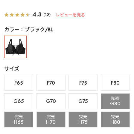
4.3
レビューを見る
（12）
カラー
ブラック/BL
サイズ
F65
F70
F75
F80
完売
G65
G70
G75
G80
完売
完売
完売
完売
H65
H70
H75
H80