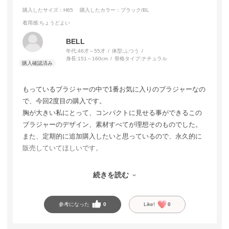
購入したサイズ：H65
購入したカラー：ブラック/BL
着用感
:ちょうどよい
BELL
年代:
46才～55才
体型:
ふつう
身長:
151～160cm
骨格タイプ:
ナチュラル
もっているブラジャーの中で1番お気に入りのブラジャーなの
で、今回2度目の購入です。
胸が大きい私にとって、コンパクトに見せる事ができるこの
ブラジャーのデザイン、素材すべてが理想そのものでした。
また、定期的に追加購入したいと思っているので、永久的に
販売していてほしいです。
コンパクトに見せる系のブラジャーを、もっと販売してもら
続きを読む
えると嬉しいです。
参考になった
0
Like!
0