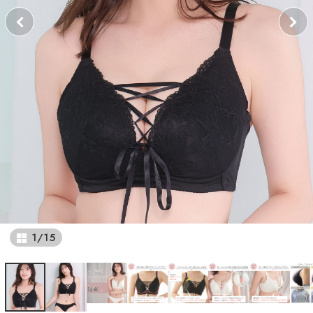
1
/
15