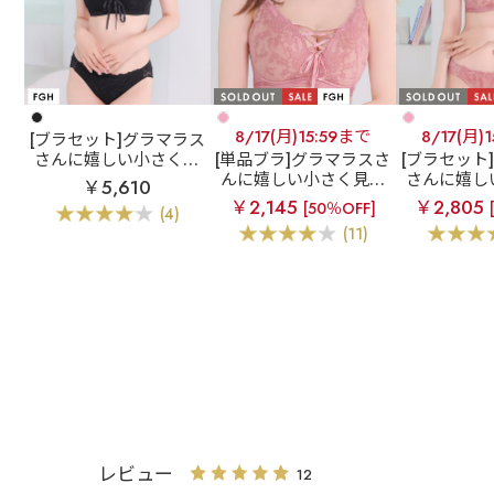
8/17(月)15:59まで
8/17(月)
[ブラセット]グラマラス
さんに嬉しい小さく見
[単品ブラ]グラマラスさ
[ブラセット
せるブラ
スレンダー
んに嬉しい小さく見せ
さんに嬉し
￥5,610
ドール 脇高 ブラジャー
るブラ
スレンダード
せるブラ
￥2,145
￥2,805
[50％OFF]
(4)
&ショーツ (FGHカッ
ール 脇高 単品ブラジャ
ドール 脇高
(11)
プ)
ー (FGHカップ)
&ショーツ 
プ
レビュー
12