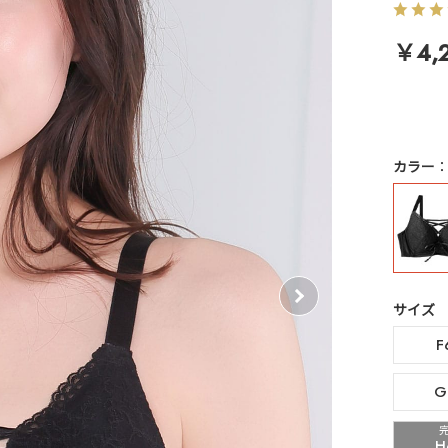
￥4,
カラー
サイズ
F
G
H