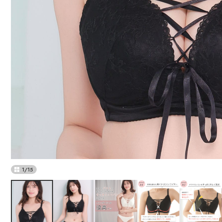
1
/
15