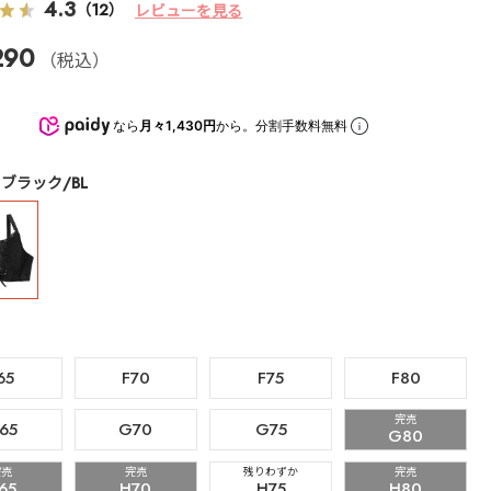
4.3
（12）
レビューを見る
290
（税込）
なら
月々1,430円
から。分割手数料無料
ブラック/BL
65
F70
F75
F80
完売
65
G70
G75
G80
完売
完売
残りわずか
完売
65
H70
H75
H80