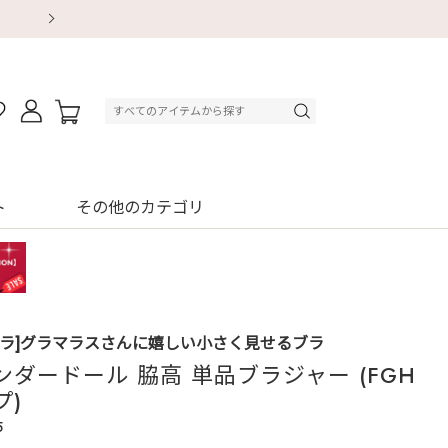
【重要】地震による配送遅延・店舗休業のお知ら
【重要】地震による配送遅延・店舗休業のお知ら
【8/13～8/16】夏季休業のお知らせ
【8/13～8/16】夏季休業のお知らせ
初回購入はブラ返送料無料
初回購入はブラ返送料無料
初回購入はブラ返送料無料
デジタルギフトサービス
ト
その他のカテゴリ
ブラ]グラマラスさんに嬉しい小さく見せるブラ
ンダードール 脇高 単品ブラジャー (FGH
プ)
5