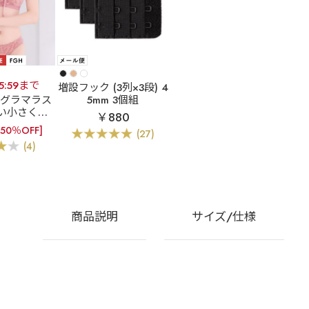
15:59まで
増設フック (3列×3段) 4
]グラマラス
5mm 3個組
い小さく見
￥880
スレンダー
[50％OFF]
(27)
 ブラジャー
(4)
(FGHカッ
)
商品説明
サイズ/仕様