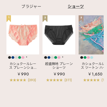
ラ(R) 単品ブラジャー
(FGHカップ) 商品番
ブラジャー
ショーツ
号:712315
୨୧･････････････････
･････････୨୧ #エメ
1
2
3
フィール #aimerfeel
#ランジェリーブラン
ド #ランジェリーショ
ップ #大人かわいい #
かわいい下着 #おしゃ
れな下着 #デートコー
デ #かわいいブラ #プ
チプラ #下着通販 #ソ
フトエレガント #大人
フェミニン #補整下着
#補整ブラ #グラマラ
+
+
スサイズ #グラマラス
ランジェリー #グラマ
カシュクールレー
超盛無地 プレーン
カシュクールレ
ーサイズ #ブラの悩み
ス プレーンショー
ショーツ
ス ツートン ハー
#ブラ選び #ブラの選
ツ
バックショーツ
￥990
￥990
￥1,650
び方 #胸の悩み #下着
の悩み #バストの悩み
(393)
(311)
(11)
#大きいサイズレディ
ース #グラマーさん