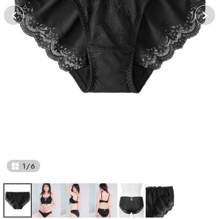
1
/
6