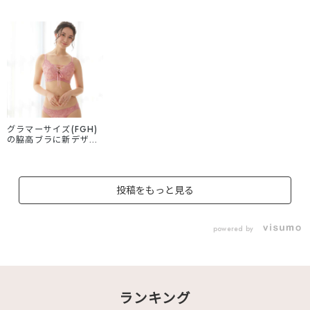
グラマーサイズ(FGH)
の脇高ブラに新デザイ
ンが登場💐 『スレンダ
ードール 脇高ブラ
(FGHカップ)』 バス
トの脇逃げを防ぐ脇高
投稿をもっと見る
設計と、シャープなデ
ザインで脇がスッキリ
見えるシルエットにこ
だわりました◎ レー
powered by
スアップリボンと、前
中心のパネル生地で バ
ストの横広がり防ぎ、
コンパクトに見せてく
れます🎀
୨୧･････････････････
ランキング
･････････୨୧ アドー
ラブル aimerfeel楽ブ