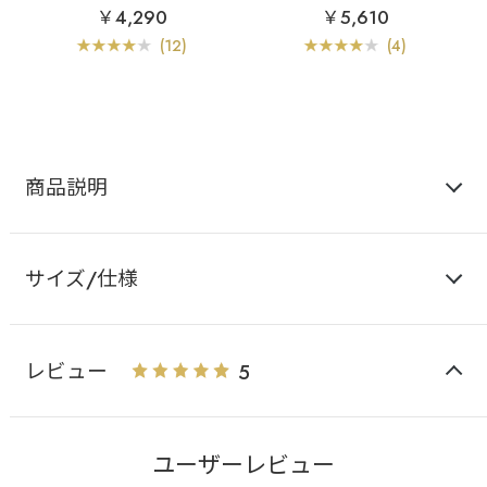
ブラ
スレンダードール
るブラ
スレンダードー
￥4,290
￥5,610
脇高 単品ブラジャー (FG
ル 脇高 ブラジャー&ショ
Hカップ)
ーツ (FGHカップ)
(12)
(4)
商品説明
サイズ/仕様
レビュー
5
ユーザーレビュー