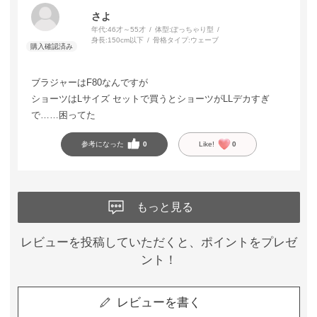
さよ
年代:
46才～55才
体型:
ぽっちゃり型
身長:
150cm以下
骨格タイプ:
ウェーブ
ブラジャーはF80なんですが
ショーツはLサイズ セットで買うとショーツがLLデカすぎ
で……困ってた
参考になった
0
Like!
0
もっと見る
レビューを投稿していただくと、ポイントをプレゼ
ント！
レビューを書く