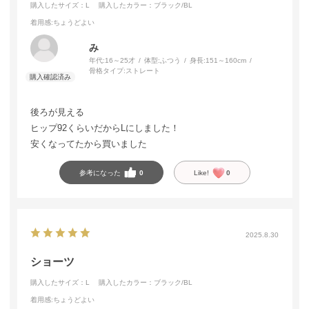
購入したサイズ：L
購入したカラー：ブラック/BL
着用感
:ちょうどよい
み
年代:
16～25才
体型:
ふつう
身長:
151～160cm
骨格タイプ:
ストレート
後ろが見える
ヒップ92くらいだからLにしました！
安くなってたから買いました
参考になった
0
Like!
0
2025.8.30
ショーツ
購入したサイズ：L
購入したカラー：ブラック/BL
着用感
:ちょうどよい