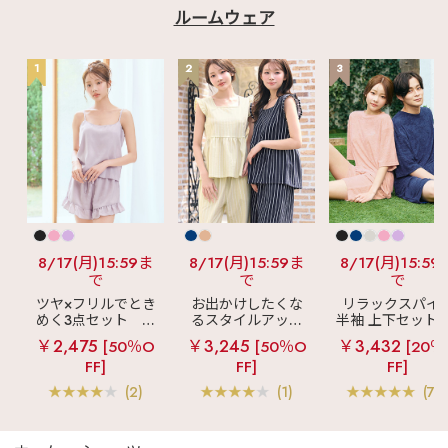
ルームウェア
1
2
3
8/17(月)15:59ま
8/17(月)15:59ま
8/17(月)15:59
で
で
で
ツヤ×フリルでとき
お出かけしたくな
リラックスパイ
めく3点セット
シ
るスタイルアップ
半袖 上下セット 
ルキー ショートパ
見え
ストライプ
女兼用サイズ)
￥2,475
￥3,245
￥3,432
[50％O
[50％O
[20％
ンツ 3点セット
フリル ロングパン
FF]
FF]
FF]
ツ 綿混 上下セット
(2)
(1)
(70