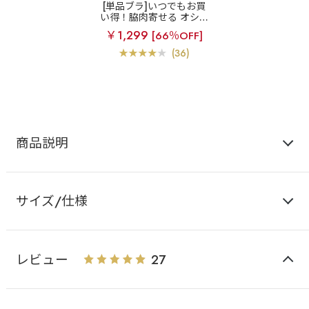
[単品ブラ]いつでもお買
い得！脇肉寄せる オシャ
レなサイドレースアップ
￥1,299
[66％OFF]
美谷間ブラ
【アウトレ
ット】サイド レースアッ
(36)
プ 脇高 単品ブラジャー
商品説明
サイズ/仕様
レビュー
27