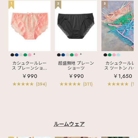
1
2
3
+
+
カシュクールレー
超盛無地 プレーン
カシュクールレ
ス プレーンショー
ショーツ
ス ツートン ハー
ツ
バックショーツ
￥990
￥990
￥1,650
(394)
(311)
(11)
ルームウェア