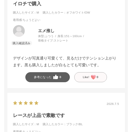
イロチで購入
購入したサイズ：M
購入したカラー：オフホワイト/OW
着用感
:ちょうどよい
エメ推し
体型:
ふつう
身長:
151～160cm
骨格タイプ:
ストレート
デザインが写真通り可愛くて、見るだけでテンション上がり
ます。黒も購入しましたが白もとても可愛いです。
参考になった
0
Like!
0
2026.7.5
レースが上品で素敵です
購入したサイズ：M
購入したカラー：ブラック/BL
着用感
:ちょうどよい