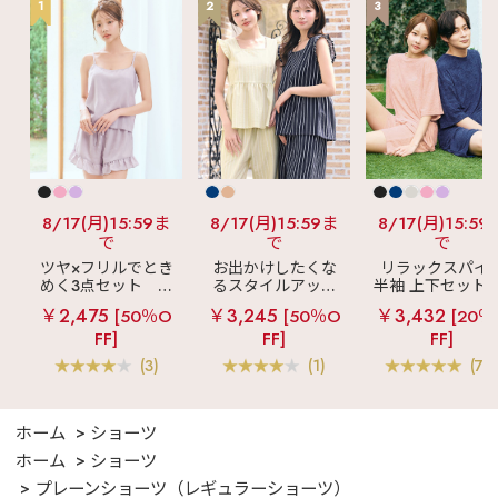
1
2
3
8/17(月)15:59ま
8/17(月)15:59ま
8/17(月)15:59
で
で
で
ツヤ×フリルでとき
お出かけしたくな
リラックスパイ
めく3点セット
シ
るスタイルアップ
半袖 上下セット 
ルキー ショートパ
見え
ストライプ
女兼用サイズ)
￥2,475
￥3,245
￥3,432
[50％O
[50％O
[20％
ンツ 3点セット
フリル ロングパン
FF]
FF]
FF]
ツ 綿混 上下セット
(3)
(1)
(70
ホーム
ショーツ
ホーム
ショーツ
プレーンショーツ（レギュラーショーツ）