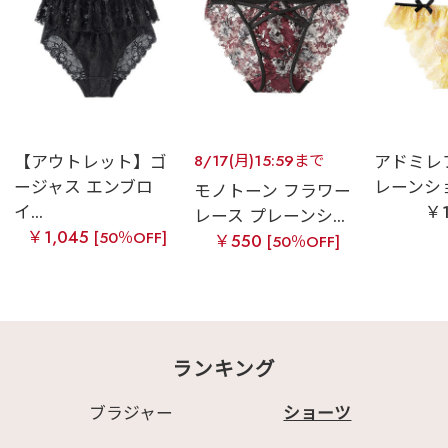
【アウトレット】ゴ
8/17(月)15:59まで
アドミレ
ージャス エンブロ
レーンシ
モノトーン フラワー
イ...
￥1
レース プレーンシ...
￥1,045
[50％OFF]
￥550
[50％OFF]
ランキング
ブラジャー
ショーツ