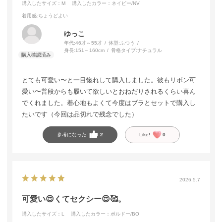
購入したサイズ：M
購入したカラー：ネイビー/NV
着用感
:ちょうどよい
ゆっこ
年代:
46才～55才
体型:
ふつう
身長:
151～160cm
骨格タイプ:
ナチュラル
とても可愛い〜と一目惚れして購入しました。彼もリボン可
愛い〜普段からも履いて欲しいとおねだりされるくらい喜ん
でくれました。着心地もよくて今度はブラとセットで購入し
たいです（今回は品切れで残念でした）
参考になった
2
Like!
0
2026.5.7
可愛い😍くてセクシー😍🥰。
購入したサイズ：L
購入したカラー：ボルドー/BO