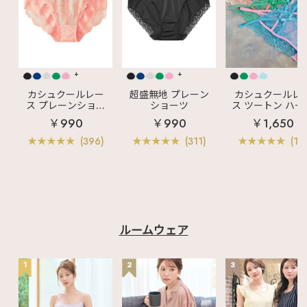
+
+
カシュクールレー
超盛無地 プレーン
カシュクールレ
ス プレーンショー
ショーツ
ス ツートン ハー
ツ
バックショーツ
￥990
￥990
￥1,650
(396)
(311)
(12
ルームウェア
1
2
3