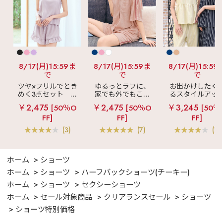
8/17(月)15:59ま
8/17(月)15:59ま
8/17(月)15:59
で
で
で
ツヤ×フリルでとき
ゆるっとラフに、
お出かけしたく
めく3点セット
シ
家でも外でもこれ
るスタイルアッ
ルキー ショートパ
一枚でOK
パイル
見え
ストライ
￥2,475
￥2,475
￥3,245
[50％O
[50％O
[50％
ンツ 3点セット
ライン 半袖 上下セ
フリル ロングパ
FF]
FF]
FF]
ット
ツ 綿混 上下セッ
(3)
(7)
(1)
ホーム
ショーツ
ホーム
ショーツ
ハーフバックショーツ(チーキー)
ホーム
ショーツ
セクシーショーツ
ホーム
セール対象商品
クリアランスセール
ショーツ
ショーツ特別価格