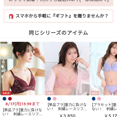
スマホから手軽に『ギフト』を贈りませんか？
同じシリーズのアイテム
8/17(月)15:59まで
[単品ブラ]重力に負けな
[ブラセット]
い！
刺繍レースリフト
ない！
刺繍
[単品ブラ]重力に負けな
脇高 単品ブラジャー
ト 脇高 ブラジ
い！
刺繍レースリフト
￥3,850
￥5,17