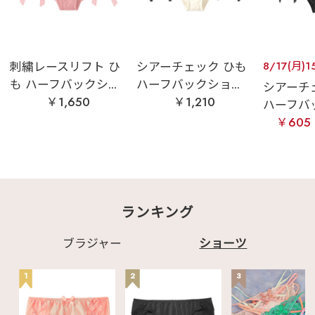
刺繍レースリフト ひ
シアーチェック ひも
8/17(月)1
も ハーフバックシ...
ハーフバックショ...
シアーチ
￥1,650
￥1,210
ハーフバッ
￥605
ランキング
ブラジャー
ショーツ
1
2
3