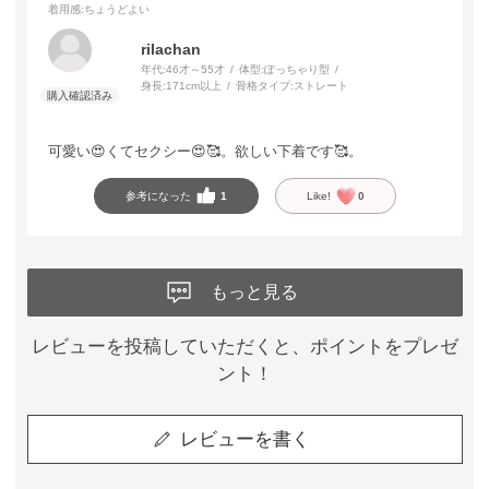
着用感
:ちょうどよい
rilachan
年代:
46才～55才
体型:
ぽっちゃり型
身長:
171cm以上
骨格タイプ:
ストレート
可愛い😍くてセクシー😍🥰。欲しい下着です🥰。
参考になった
1
Like!
0
もっと見る
レビューを投稿していただくと、ポイントをプレゼ
ント！
レビューを書く