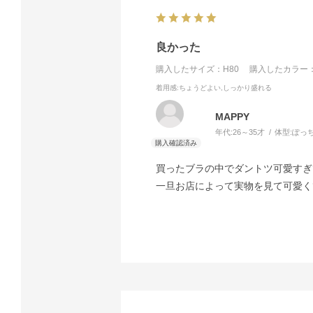
良かった
購入したサイズ：H80
購入したカラー：
着用感
:ちょうどよい,しっかり盛れる
MAPPY
年代:
26～35才
体型:
ぽっ
買ったブラの中でダントツ可愛すぎ
一旦お店によって実物を見て可愛く