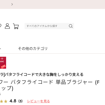
【重要】地震による配送遅延・店舗休業のお知ら
【重要】地震による配送遅延・店舗休業のお知ら
【8/13～8/16】夏季休業のお知らせ
【8/13～8/16】夏季休業のお知らせ
初回購入はブラ返送料無料
初回購入はブラ返送料無料
初回購入はブラ返送料無料
デジタルギフトサービス
ト
その他のカテゴリ
ブラ]バタフライコードで大きな胸をしっかり支える
ワー バタフライコード 単品ブラジャー (F
カップ)
5
4.8
（5）
レビューを見る