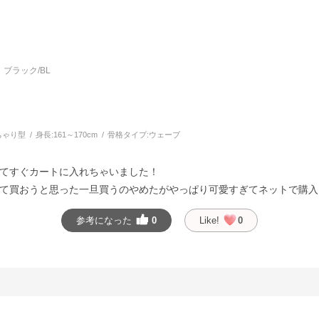
ブラック/BL
ちゃり型
身長:
161～170cm
骨格タイプ:
ウェーブ
てすぐカートに入れちゃいました！
て買おうと思った一旦買うのやめたがやっぱり可愛すぎてネットで購入
参考になった
0
Like!
0