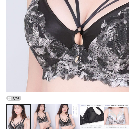
1
/
14