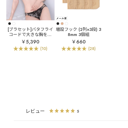
[ブラセット]バタフライ
増設フック (2列×3段) 3
コードで大きな胸をし
8mm 3個組
っかり支える
フラワ
￥5,390
￥660
ー バタフライコード ブ
(10)
(28)
ラジャー&ショーツ (F
GHカップ)
レビュー
5