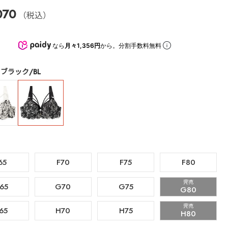
070
（税込）
なら
月々1,356円
から。分割手数料無料
ブラック/BL
65
F70
F75
F80
完売
65
G70
G75
G80
完売
65
H70
H75
H80