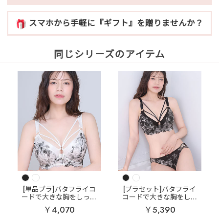
スマホから手軽に『ギフト』を贈りませんか？
同じシリーズのアイテム
[単品ブラ]バタフライコ
[ブラセット]バタフライ
ードで大きな胸をしっか
コードで大きな胸をしっ
り支える
フラワー バタ
かり支える
フラワー バ
￥4,070
￥5,390
フライコード 単品ブラジ
タフライコード ブラジャ