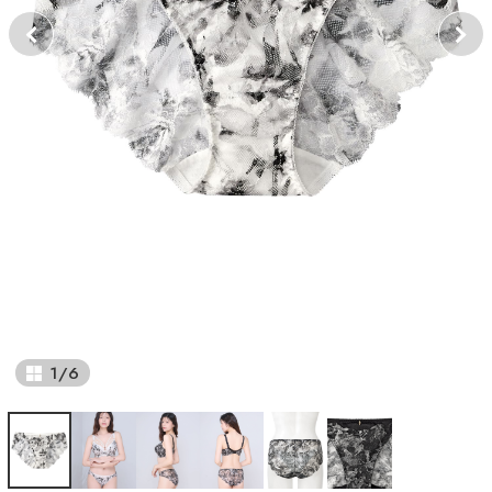
1
/
6