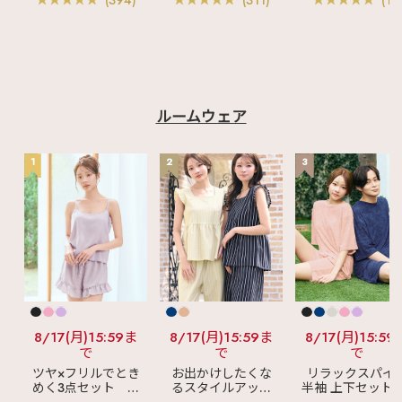
ルームウェア
1
2
3
8/17(月)15:59ま
8/17(月)15:59ま
8/17(月)15:59
で
で
で
ツヤ×フリルでとき
お出かけしたくな
リラックスパイ
めく3点セット
シ
るスタイルアップ
半袖 上下セット 