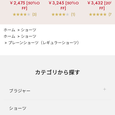
ルキー ショートパ
見え
ストライプ
女兼用サイズ)
￥2,475
￥3,245
￥3,432
[50％O
[50％O
[20％
ンツ 3点セット
フリル ロングパン
FF]
FF]
FF]
ツ 綿混 上下セット
(3)
(1)
(70
ホーム
ショーツ
ホーム
ショーツ
プレーンショーツ（レギュラーショーツ）
カテゴリから探す
ブラジャー
ショーツ