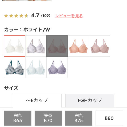
4.7
レビューを見る
（109）
カラー
ホワイト/W
サイズ
～Eカップ
FGHカップ
完売
完売
完売
B80
B65
B70
B75