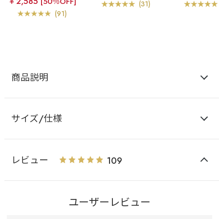
￥2,585
[50％OFF]
カシュクールレース脇高
ト カシュクー
心地の美谷間ブラ
リフ
(31)
ブラ(R) 単品ブラジャー
高ブラ(R) ブ
ト カシュクールレース脇
(91)
ョー
高ブラ(R) ブラジャー&シ
ョーツ
商品説明
サイズ/仕様
レビュー
109
ユーザーレビュー