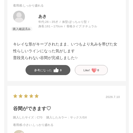
着用感
:しっかり盛れる
あき
年代:
26～35才
体型:
ぽっちゃり型
身長:
161～170cm
骨格タイプ:
ナチュラル
キレイな形がキープされたまま、いつもより丸みを帯びた女
性らしいラインになった気がします
普段見られない谷間が完成しました✨
参考になった
0
Like!
0
2026.7.10
谷間ができます♡
購入したサイズ：C70
購入したカラー：サックス/SX
着用感
:小さい,しっかり盛れる