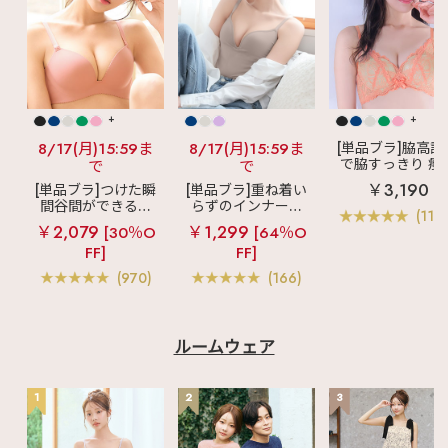
+
+
8/17(月)15:59ま
8/17(月)15:59ま
[単品ブラ]脇高設
で脇すっきり 痩
で
で
見えブラ
カシ
￥3,190
[単品ブラ]つけた瞬
[単品ブラ]重ね着い
クールレース脇
間谷間ができるシ
らずのインナーブ
ブラ(R) 単品ブラ
(119
ームレスブラ
超
ラ
リッチバスト
ャー
￥2,079
￥1,299
[30％O
[64％O
盛ブラ(R) シームレ
ブラトップ (ワイヤ
FF]
FF]
ス 単品ブラジャー
ー入り)
(970)
(166)
ルームウェア
1
2
3