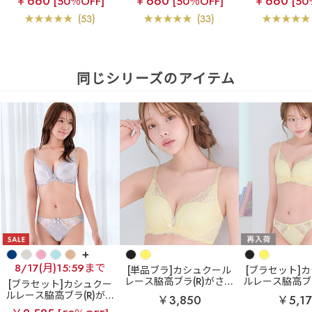
￥660
￥660
￥660
[50％OFF]
[50％OFF]
[50
(53)
(33)
同じシリーズのアイテム
+
8/17(月)15:59まで
[単品ブラ]カシュクール
[ブラセット]
レース脇高ブラ(R)がさら
ルレース脇高ブラ
[ブラセット]カシュクー
に進化！柔らかなつけ心
らに進化！柔
ルレース脇高ブラ(R)がさ
￥3,850
￥5,17
地の美谷間ブラ
リフト
心地の美谷間
らに進化！柔らかなつけ