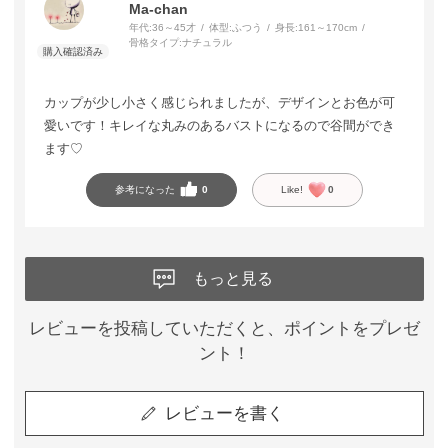
Ma-chan
年代:
36～45才
体型:
ふつう
身長:
161～170cm
骨格タイプ:
ナチュラル
カップが少し小さく感じられましたが、デザインとお色が可
愛いです！キレイな丸みのあるバストになるので谷間ができ
ます♡
参考になった
0
Like!
0
もっと見る
レビューを投稿していただくと、ポイントをプレゼ
ント！
レビューを書く