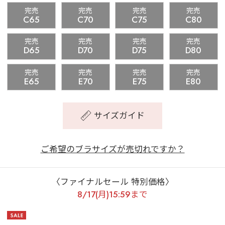
完売
完売
完売
完売
C65
C70
C75
C80
完売
完売
完売
完売
D65
D70
D75
D80
完売
完売
完売
完売
E65
E70
E75
E80
サイズガイド
ご希望のブラサイズが売切れですか？
〈ファイナルセール 特別価格〉
8/17(月)15:59まで