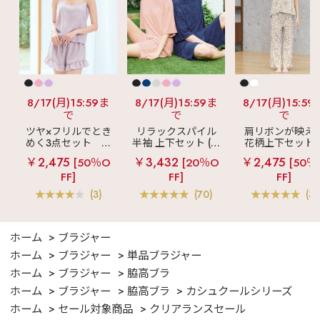
8/17(月)15:59ま
8/17(月)15:59ま
8/17(月)15:59
で
で
で
ツヤ×フリルでとき
リラックスパイル
肩リボンが映え
めく3点セット
シ
半袖 上下セット (男
花柄上下セット
ルキー ショートパ
女兼用サイズ)
メニーフラワー 
￥2,475
￥3,432
￥2,475
[50％O
[20％O
[50％
ンツ 3点セット
ングパンツ 上下
FF]
FF]
FF]
ット
(3)
(70)
(3)
ホーム
ブラジャー
ホーム
ブラジャー
単品ブラジャー
ホーム
ブラジャー
脇高ブラ
ホーム
ブラジャー
脇高ブラ
カシュクールシリーズ
ホーム
セール対象商品
クリアランスセール