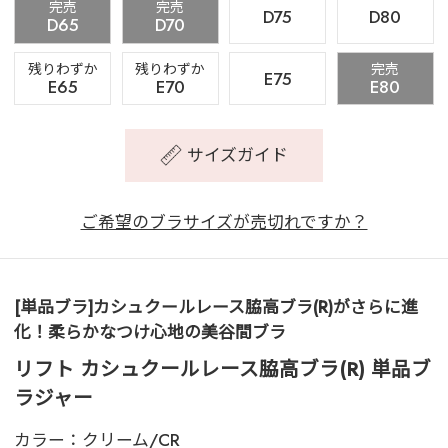
完売
完売
D75
D80
D65
D70
残りわずか
残りわずか
完売
E75
E65
E70
E80
サイズガイド
ご希望のブラサイズが売切れですか？
[単品ブラ]カシュクールレース脇高ブラ(R)がさらに進
化！柔らかなつけ心地の美谷間ブラ
リフト カシュクールレース脇高ブラ(R) 単品ブ
ラジャー
カラー：
クリーム/CR