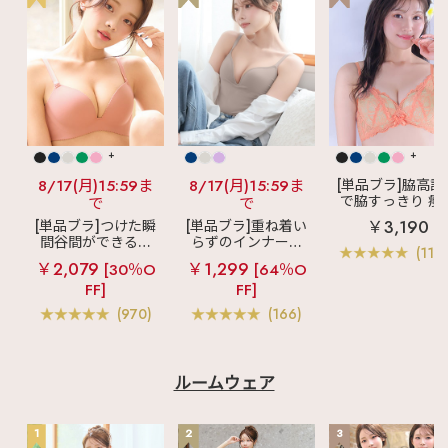
+
+
8/17(月)15:59ま
8/17(月)15:59ま
[単品ブラ]脇高設
で脇すっきり 痩
で
で
見えブラ
カシ
￥3,190
[単品ブラ]つけた瞬
[単品ブラ]重ね着い
クールレース脇
間谷間ができるシ
らずのインナーブ
ブラ(R) 単品ブラ
(119
ームレスブラ
超
ラ
リッチバスト
ャー
￥2,079
￥1,299
[30％O
[64％O
盛ブラ(R) シームレ
ブラトップ (ワイヤ
FF]
FF]
ス 単品ブラジャー
ー入り)
(970)
(166)
ルームウェア
1
2
3