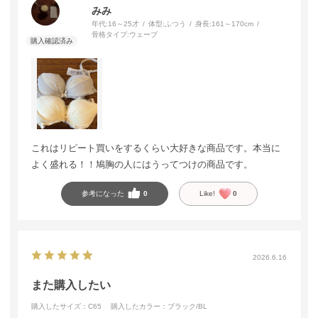
みみ
年代:
16～25才
体型:
ふつう
身長:
161～170cm
骨格タイプ:
ウェーブ
これはリピート買いをするくらい大好きな商品です。本当に
よく盛れる！！鳩胸の人にはうってつけの商品です。
参考になった
0
Like!
0
2026.6.16
また購入したい
購入したサイズ：C65
購入したカラー：ブラック/BL