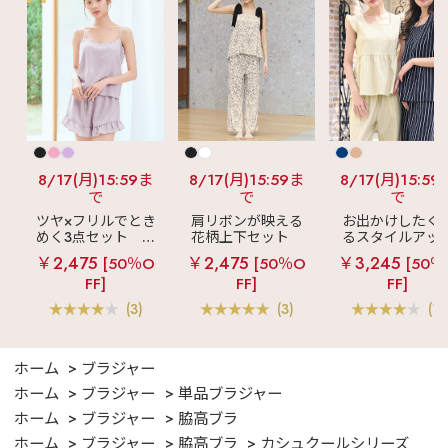
8/17(月)15:59ま
8/17(月)15:59ま
8/17(月)15:59
で
で
で
ツヤ×フリルでとき
肩リボンが映える
お出かけしたく
めく3点セット
シ
花柄上下セット
るスタイルアッ
ルキー ショートパ
メニーフラワー ロ
見え
ストライ
￥2,475
￥2,475
￥3,245
[50％O
[50％O
[50％
ンツ 3点セット
ングパンツ 上下セ
フリル ロングパ
FF]
FF]
FF]
ット
ツ 綿混 上下セッ
(3)
(3)
(1)
ホーム
ブラジャー
ホーム
ブラジャー
単品ブラジャー
ホーム
ブラジャー
脇高ブラ
ホーム
ブラジャー
脇高ブラ
カシュクールシリーズ