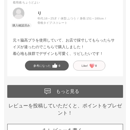
着用感
:ちょうどよい
り
年代:
16～25才
体型:
ふつう
身長:
151～160cm
骨格タイプ:
ストレート
元々脇高ブラを使用していて、お店で採寸してもらったらサ
イズが違ったのでこちらで購入しました！
着心地も抜群でデザインも可愛く、リピしたいです！
参考になった
0
Like!
0
もっと見る
レビューを投稿していただくと、ポイントをプレゼ
ント！