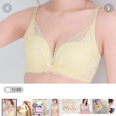
1
/
20