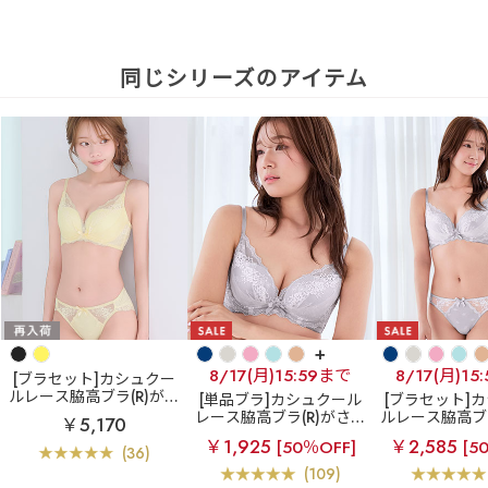
同じシリーズのアイテム
+
8/17(月)15:59まで
8/17(月)15
[ブラセット]カシュクー
ルレース脇高ブラ(R)がさ
[単品ブラ]カシュクール
[ブラセット]
らに進化！柔らかなつけ
レース脇高ブラ(R)がさら
ルレース脇高ブラ
￥5,170
心地の美谷間ブラ
リフ
に進化！柔らかなつけ心
らに進化！柔
￥1,925
￥2,585
[50％OFF]
[5
ト カシュクールレース脇
地の美谷間ブラ
リフト
心地の美谷間
(36)
高ブラ(R) ブラジャー&シ
カシュクールレース脇高
ト カシュクー
(109)
ョーツ
ブラ(R) 単品ブラジャー
高ブラ(R) ブ