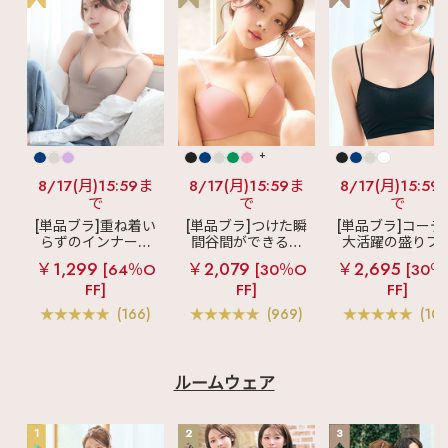
+
8/17(月)15:59ま
8/17(月)15:59ま
8/17(月)15:59
で
で
で
[単品ブラ]重ね着い
[単品ブラ]つけた瞬
[単品ブラ]コーデ
らずのインナーブ
間谷間ができるシ
大活躍の盛りブ
ラ
リッチバスト
ームレスブラ
超
ショートレン
￥1,299
￥2,079
￥2,695
[64％O
[30％O
[30％
ブラトップ (ワイヤ
盛ブラ(R) シームレ
ス ブラトップ 超
FF]
FF]
FF]
ー入り)
ス 単品ブラジャー
ブラ(R) 単品ブラ
ャー
(166)
(969)
(103
ルームウェア
1
2
3