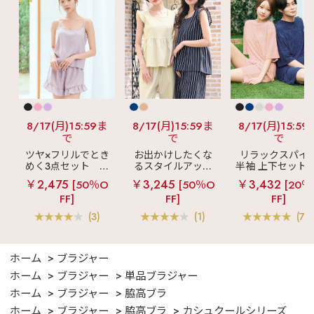
8/17(月)15:59ま
8/17(月)15:59ま
8/17(月)15:59
で
で
で
ツヤ×フリルでとき
お出かけしたくな
リラックスパイ
めく3点セット
シ
るスタイルアップ
半袖 上下セット 
ルキー ショートパ
見え
ストライプ
女兼用サイズ)
￥2,475
￥3,245
￥3,432
[50％O
[50％O
[20％
ンツ 3点セット
フリル ロングパン
FF]
FF]
FF]
ツ 綿混 上下セット
(3)
(1)
(70
ホーム
ブラジャー
ホーム
ブラジャー
単品ブラジャー
ホーム
ブラジャー
脇高ブラ
ホーム
ブラジャー
脇高ブラ
カシュクールシリーズ