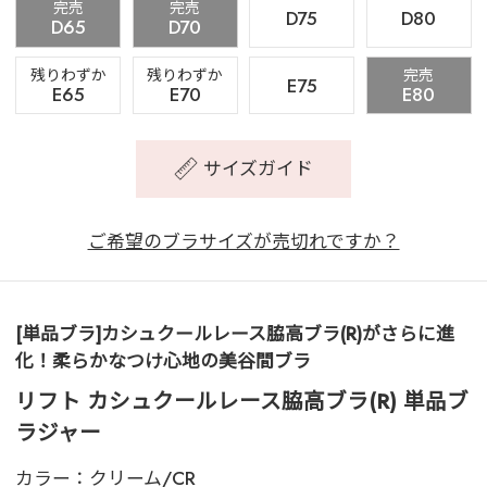
完売
完売
D75
D80
D65
D70
残りわずか
残りわずか
完売
E75
E65
E70
E80
サイズガイド
ご希望のブラサイズが売切れですか？
[単品ブラ]カシュクールレース脇高ブラ(R)がさらに進
化！柔らかなつけ心地の美谷間ブラ
リフト カシュクールレース脇高ブラ(R) 単品ブ
ラジャー
カラー：
クリーム/CR