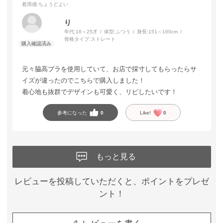
着用感
:ちょうどよい
り
年代:
16～25才
体型:
ふつう
身長:
151～160cm
骨格タイプ:
ストレート
元々脇高ブラを使用していて、お店で採寸してもらったらサ
イズが違ったのでこちらで購入しました！
着心地も抜群でデザインも可愛く、リピしたいです！
参考になった
0
Like!
0
もっと見る
レビューを投稿していただくと、ポイントをプレゼ
ント！