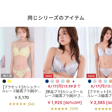
同じシリーズのアイテム
+
8/17(月)15:59まで
8/17(月)15
[ブラセット]カシュクー
ルレース脇高ブラ(R)がさ
[単品ブラ]カシュクール
[ブラセット]
らに進化！柔らかなつけ
レース脇高ブラ(R)がさら
ルレース脇高ブラ
￥5,170
心地の美谷間ブラ
リフ
に進化！柔らかなつけ心
らに進化！柔
￥1,925
￥2,585
[50％OFF]
[5
ト カシュクールレース脇
地の美谷間ブラ
リフト
心地の美谷間
(36)
高ブラ(R) ブラジャー&シ
カシュクールレース脇高
ト カシュクー
(109)
ョーツ
ブラ(R) 単品ブラジャー
高ブラ(R) ブ