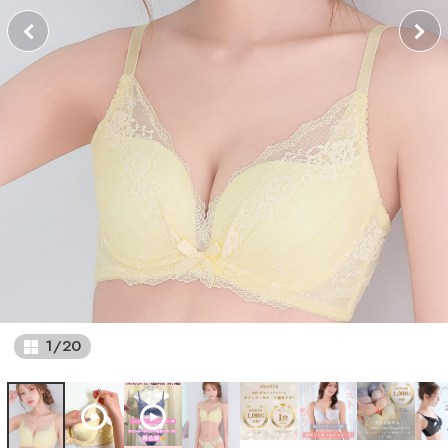
1
/
20