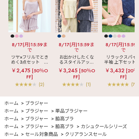
8/17(月)15:59ま
8/17(月)15:59ま
8/17(月)15:59
で
で
で
ツヤ×フリルでとき
お出かけしたくな
リラックスパイ
めく3点セット
シ
るスタイルアップ
半袖 上下セット 
ルキー ショートパ
見え
ストライプ
女兼用サイズ)
￥2,475
￥3,245
￥3,432
[50％O
[50％O
[20％
ンツ 3点セット
フリル ロングパン
FF]
FF]
FF]
ツ 綿混 上下セット
(2)
(1)
(70
ホーム
ブラジャー
ホーム
ブラジャー
単品ブラジャー
ホーム
ブラジャー
脇高ブラ
ホーム
ブラジャー
脇高ブラ
カシュクールシリーズ
ホーム
セール対象商品
クリアランスセール