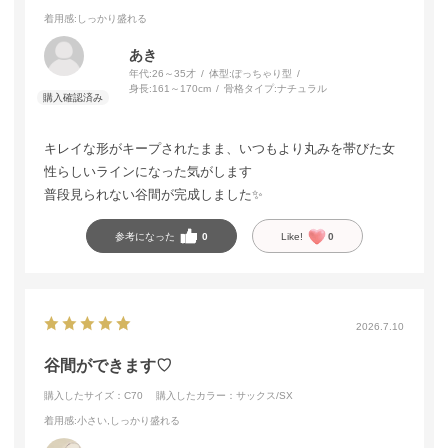
着用感
:しっかり盛れる
あき
年代:
26～35才
体型:
ぽっちゃり型
身長:
161～170cm
骨格タイプ:
ナチュラル
キレイな形がキープされたまま、いつもより丸みを帯びた女
性らしいラインになった気がします
普段見られない谷間が完成しました✨
参考になった
0
Like!
0
2026.7.10
谷間ができます♡
購入したサイズ：C70
購入したカラー：サックス/SX
着用感
:小さい,しっかり盛れる