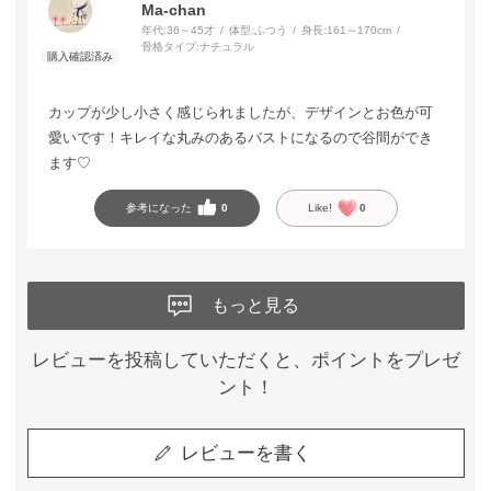
Ma-chan
年代:
36～45才
体型:
ふつう
身長:
161～170cm
骨格タイプ:
ナチュラル
カップが少し小さく感じられましたが、デザインとお色が可
愛いです！キレイな丸みのあるバストになるので谷間ができ
ます♡
参考になった
0
Like!
0
もっと見る
レビューを投稿していただくと、ポイントをプレゼ
ント！
レビューを書く