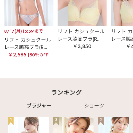
8/17(月)15:59まで
リフト カシュクール
リフト 
レース脇高ブラ(R...
レース脇高ブ
リフト カシュクール
￥3,850
￥4
レース脇高ブラ(R...
￥2,585
[50％OFF]
ランキング
ブラジャー
ショーツ
1
2
3