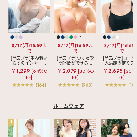
+
8/17(月)15:59ま
8/17(月)15:59ま
8/17(月)15:59
で
で
で
[単品ブラ]重ね着い
[単品ブラ]つけた瞬
[単品ブラ]コーデ
らずのインナーブ
間谷間ができるシ
大活躍の盛りブ
ラ
リッチバスト
ームレスブラ
超
ショートレン
￥1,299
￥2,079
￥2,695
[64％O
[30％O
[30％
ブラトップ (ワイヤ
盛ブラ(R) シームレ
ス ブラトップ 超
FF]
FF]
FF]
ー入り)
ス 単品ブラジャー
ブラ(R) 単品ブラ
ャー
(164)
(969)
(103
ルームウェア
1
2
3