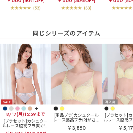
￥660
￥660
￥660
[50％OFF]
[50％OFF]
[50
(53)
(33)
同じシリーズのアイテム
+
8/17(月)15:59まで
[単品ブラ]カシュクール
[ブラセット]
レース脇高ブラ(R)がさら
ルレース脇高ブラ
[ブラセット]カシュクー
に進化！柔らかなつけ心
らに進化！柔
ルレース脇高ブラ(R)がさ
￥3,850
￥5,17
地の美谷間ブラ
リフト
心地の美谷間
らに進化！柔らかなつけ