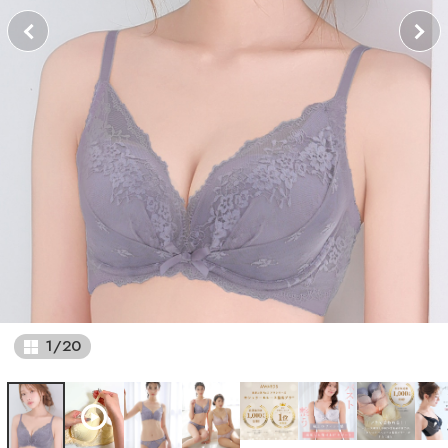
1
/
20