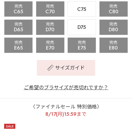
完売
完売
完売
C75
C65
C70
C80
完売
完売
完売
D75
D65
D70
D80
完売
完売
完売
完売
E65
E70
E75
E80
サイズガイド
ご希望のブラサイズが売切れですか？
〈ファイナルセール 特別価格〉
8/17(月)15:59まで