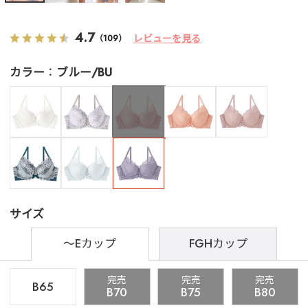
4.7
レビューを見る
（109）
カラー
ブルー/BU
サイズ
～Eカップ
FGHカップ
完売
完売
完売
B65
B70
B75
B80