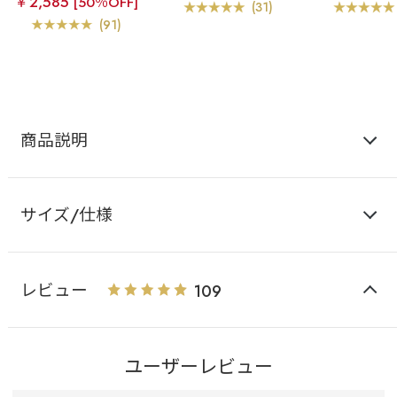
￥2,585
[50％OFF]
カシュクールレース脇高
ト カシュクー
心地の美谷間ブラ
リフ
(31)
ブラ(R) 単品ブラジャー
高ブラ(R) ブ
ト カシュクールレース脇
(91)
ョー
高ブラ(R) ブラジャー&シ
ョーツ
商品説明
サイズ/仕様
レビュー
109
ユーザーレビュー