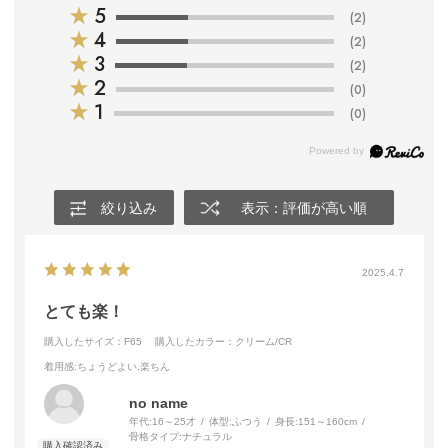
★
5
(2)
★
4
(2)
★
3
(2)
★
2
(0)
★
1
(0)
絞り込み
表示：評価が高い順
2025.4.7
とても楽！
購入したサイズ：F65
購入したカラー：クリーム/CR
着用感
:ちょうどよい,楽ちん
no name
年代:
16～25才
体型:
ふつう
身長:
151～160cm
骨格タイプ:
ナチュラル