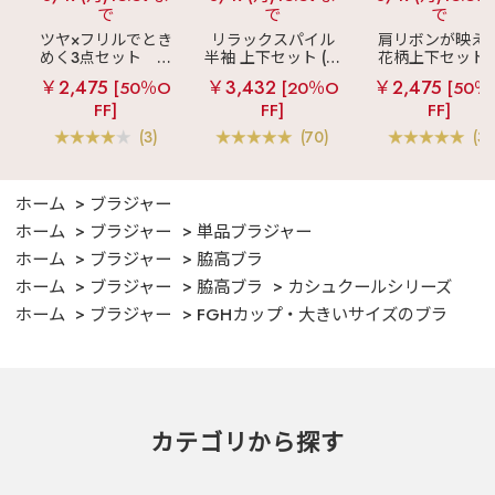
で
で
で
ツヤ×フリルでとき
リラックスパイル
肩リボンが映え
めく3点セット
シ
半袖 上下セット (男
花柄上下セット
ルキー ショートパ
女兼用サイズ)
メニーフラワー 
￥2,475
￥3,432
￥2,475
[50％O
[20％O
[50％
ンツ 3点セット
ングパンツ 上下
FF]
FF]
FF]
ット
(3)
(70)
(3)
ホーム
ブラジャー
ホーム
ブラジャー
単品ブラジャー
ホーム
ブラジャー
脇高ブラ
ホーム
ブラジャー
脇高ブラ
カシュクールシリーズ
ホーム
ブラジャー
FGHカップ・大きいサイズのブラ
カテゴリから探す