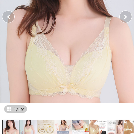
1
/
19