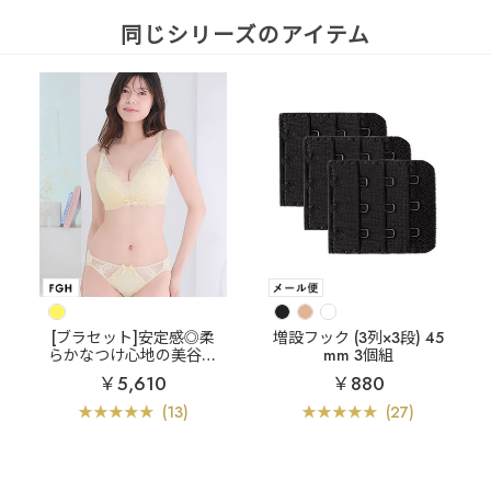
同じシリーズのアイテム
[ブラセット]安定感◎柔
増設フック (3列×3段) 45
らかなつけ心地の美谷間
mm 3個組
ブラ
リフト カシュクー
￥5,610
￥880
ルレース脇高ブラ(R) ブ
ラジャー&ショーツ (FG
(13)
(27)
Hカップ)