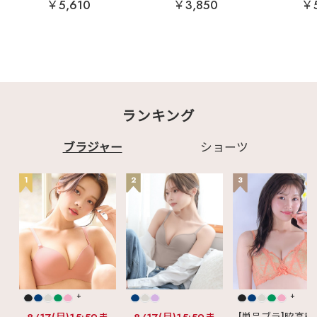
￥5,610
￥3,850
￥5
ランキング
ブラジャー
ショーツ
1
2
3
+
+
[単品ブラ]脇高設