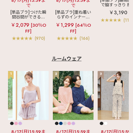
8/17(月)15:59ま
8/17(月)15:59ま
で脇すっきり 痩
で
で
見えブラ
カシ
￥3,190
[単品ブラ]つけた瞬
[単品ブラ]重ね着い
クールレース脇
間谷間ができるシ
らずのインナーブ
ブラ(R) 単品ブラ
(119
ームレスブラ
超
ラ
リッチバスト
ャー
￥2,079
￥1,299
[30％O
[64％O
盛ブラ(R) シームレ
ブラトップ (ワイヤ
FF]
FF]
ス 単品ブラジャー
ー入り)
(970)
(166)
ルームウェア
1
2
3
8/17(月)15:59ま
8/17(月)15:59ま
8/17(月)15:59