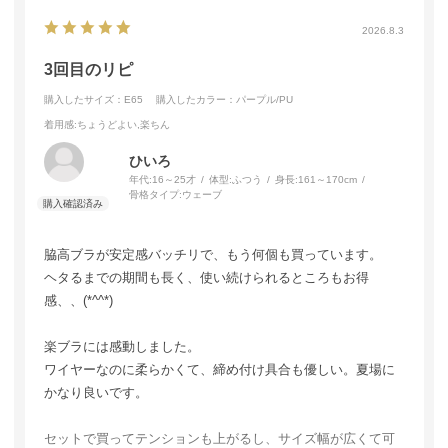
2026.8.3
3回目のリピ
購入したサイズ：E65
購入したカラー：パープル/PU
着用感
:ちょうどよい,楽ちん
ひいろ
年代:
16～25才
体型:
ふつう
身長:
161～170cm
骨格タイプ:
ウェーブ
脇高ブラが安定感バッチリで、もう何個も買っています。
ヘタるまでの期間も長く、使い続けられるところもお得
感、、(*^^*)
楽ブラには感動しました。
ワイヤーなのに柔らかくて、締め付け具合も優しい。夏場に
かなり良いです。
セットで買ってテンションも上がるし、サイズ幅が広くて可