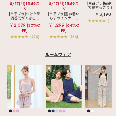
8/17(月)15:59ま
8/17(月)15:59ま
[単品ブラ]脇高設
で脇すっきり 痩
で
で
見えブラ
カシ
￥3,190
[単品ブラ]つけた瞬
[単品ブラ]重ね着い
クールレース脇
間谷間ができるシ
らずのインナーブ
ブラ(R) 単品ブラ
(119
ームレスブラ
超
ラ
リッチバスト
ャー
￥2,079
￥1,299
[30％O
[64％O
盛ブラ(R) シームレ
ブラトップ (ワイヤ
FF]
FF]
ス 単品ブラジャー
ー入り)
(970)
(166)
ルームウェア
1
2
3