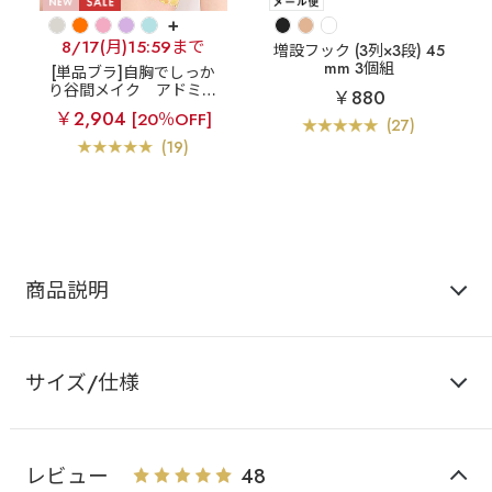
+
8/17(月)15:59まで
増設フック (3列×3段) 45
mm 3個組
[単品ブラ]自胸でしっか
り谷間メイク
アドミレ
￥880
フラワー カシュクールレ
￥2,904
[20％OFF]
ース脇高ブラ(R) 単品ブ
(27)
ラジャー
(19)
商品説明
サイズ/仕様
レビュー
48