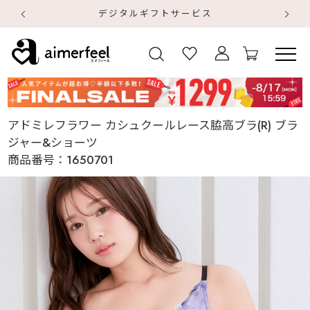
デジタルギフトサービス
【
【
アドミレフラワー カシュクールレース脇高ブラ(R) ブラ
ジャー&ショーツ
商品番号：
1650701