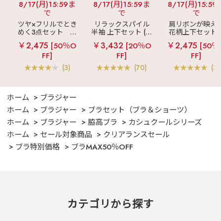
8/17(月)15:59ま
8/17(月)15:59ま
8/17(月)15:59
で
で
で
ツヤ×フリルでとき
リラックスパイル
肩リボンが映え
めく3点セット
シ
半袖 上下セット (男
花柄上下セット
ルキー ショートパ
女兼用サイズ)
メニーフラワー 
￥2,475
￥3,432
￥2,475
[50％O
[20％O
[50％
ンツ 3点セット
ングパンツ 上下
FF]
FF]
FF]
ット
(3)
(70)
(3)
ホーム
ブラジャー
ホーム
ブラジャー
ブラセット（ブラ＆ショーツ）
ホーム
ブラジャー
脇高ブラ
カシュクールシリーズ
ホーム
セール対象商品
クリアランスセール
ブラ特別価格
ブラMAX50％OFF
カテゴリから探す