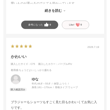
愛いものが選べるのでとても助かっています。
続きを読む
今後もリピします。
参考になった
0
Like!
0
2026.7.19
かわいい
購入したサイズ：C75
購入したカラー：パープル/PU
着用感
:ちょうどよい,しっかり盛れる
ゆな
年代:
46才～55才
体型:
ふつう
身長:
161～170cm
骨格タイプ:
ウェーブ
ブラジャーもショーツもすごく見た目もかわいくてお気に入
りです。