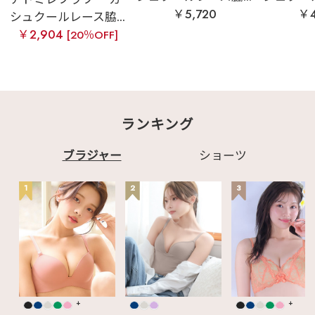
￥5,720
￥4
シュクールレース脇...
￥2,904
[20％OFF]
ランキング
ブラジャー
ショーツ
1
2
3
+
+