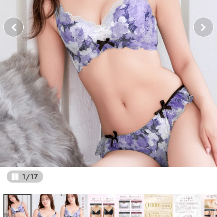
1
/
17