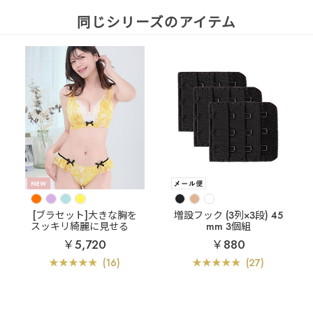
同じシリーズのアイテム
[ブラセット]大きな胸を
増設フック (3列×3段) 45
スッキリ綺麗に見せる
mm 3個組
アドミレフラワー カシュ
￥5,720
￥880
クールレース脇高ブラ(R)
ブラジャー&ショーツ (F
(16)
(27)
GHカップ)