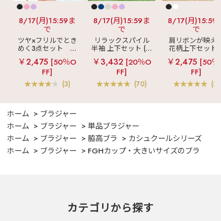
8/17(月)15:59ま
8/17(月)15:59ま
8/17(月)15:59
で
で
で
ツヤ×フリルでとき
リラックスパイル
肩リボンが映え
めく3点セット
シ
半袖 上下セット (男
花柄上下セット
ルキー ショートパ
女兼用サイズ)
メニーフラワー 
￥2,475
￥3,432
￥2,475
[50％O
[20％O
[50％
ンツ 3点セット
ングパンツ 上下
FF]
FF]
FF]
ット
(3)
(70)
(3)
ホーム
ブラジャー
ホーム
ブラジャー
単品ブラジャー
ホーム
ブラジャー
脇高ブラ
カシュクールシリーズ
ホーム
ブラジャー
FGHカップ・大きいサイズのブラ
カテゴリから探す