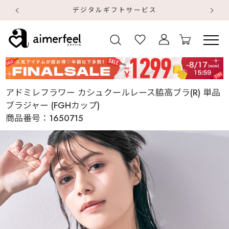
デジタルギフトサービス
【
【
アドミレフラワー カシュクールレース脇高ブラ(R) 単品
ブラジャー (FGHカップ)
商品番号：
1650715