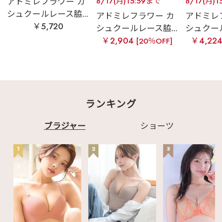
アドミレフラワー カ
8/17(月)15:59まで
8/17(月)1
シュクールレース脇...
アドミレフラワー カ
アドミレ
￥5,720
シュクールレース脇...
シュクール
￥2,904
￥4,22
[20％OFF]
ランキング
ブラジャー
ショーツ
1
2
3