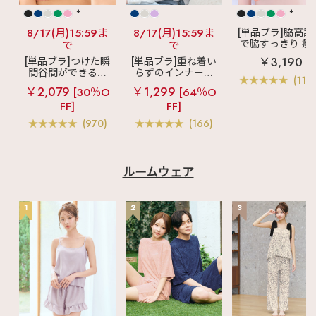
+
+
8/17(月)15:59ま
8/17(月)15:59ま
[単品ブラ]脇高設
で脇すっきり 痩
で
で
見えブラ
カシ
￥3,190
[単品ブラ]つけた瞬
[単品ブラ]重ね着い
クールレース脇
間谷間ができるシ
らずのインナーブ
ブラ(R) 単品ブラ
(119
ームレスブラ
超
ラ
リッチバスト
ャー
￥2,079
￥1,299
[30％O
[64％O
盛ブラ(R) シームレ
ブラトップ (ワイヤ
FF]
FF]
ス 単品ブラジャー
ー入り)
(970)
(166)
ルームウェア
1
2
3