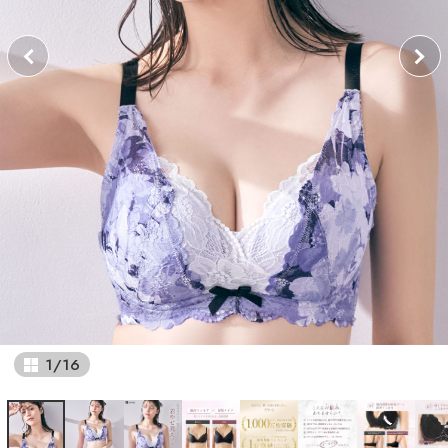
1
/
16