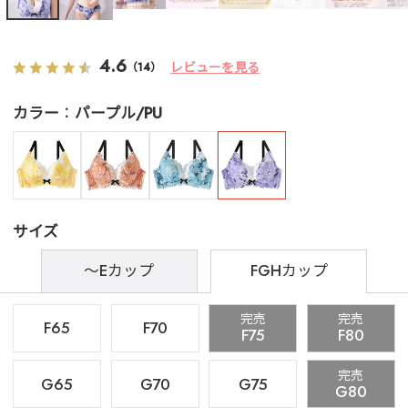
4.6
レビューを見る
（14）
カラー
パープル/PU
サイズ
～Eカップ
FGHカップ
完売
完売
F65
F70
F75
F80
完売
G65
G70
G75
G80