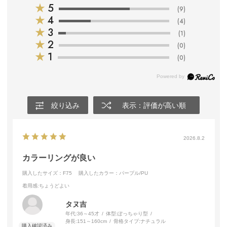
★
5
(9)
★
4
(4)
★
3
(1)
★
2
(0)
★
1
(0)
絞り込み
表示：評価が高い順
2026.8.2
カラーリングが良い
購入したサイズ：F75
購入したカラー：パープル/PU
着用感
:ちょうどよい
タヌ吉
年代:
36～45才
体型:
ぽっちゃり型
身長:
151～160cm
骨格タイプ:
ナチュラル