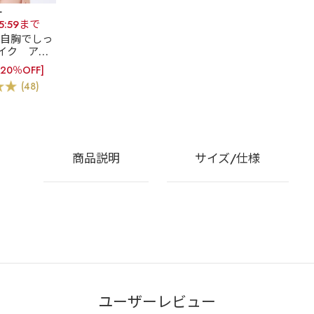
+
15:59まで
]自胸でしっ
イク
アド
ー カシュク
[20％OFF]
高ブラ(R)
(48)
&ショーツ
商品説明
サイズ/仕様
ユーザーレビュー