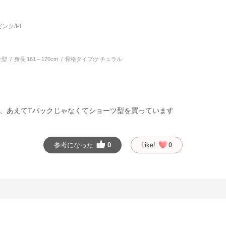
ンク/PI
せ型
身長:
161～170cm
骨格タイプ:
ナチュラル
、あえてTバックじゃなくてショーツ型を買っています
参考になった
0
Like!
0