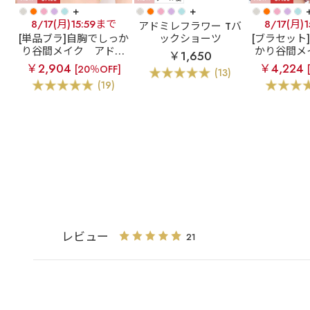
+
+
8/17(月)15:59まで
8/17(月)
アドミレフラワー Tバ
[単品ブラ]自胸でしっか
ックショーツ
[ブラセット
り谷間メイク
アドミ
かり谷間メ
￥1,650
レフラワー カシュクー
ミレフラワ
￥2,904
￥4,224
[20％OFF]
(13)
ルレース脇高ブラ(R) 単
ールレース脇
(19)
品ブラジャー
ブラジャー
レビュー
21