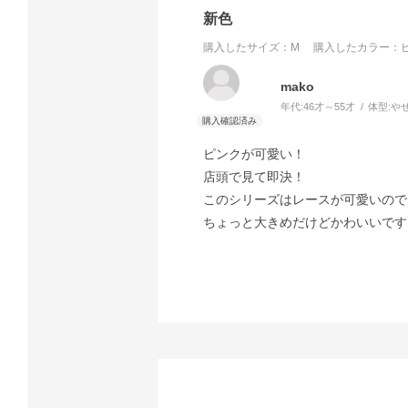
新色
購入したサイズ：M
購入したカラー：ピ
mako
年代:
46才～55才
体型:
や
ピンクが可愛い！
店頭で見て即決！
このシリーズはレースが可愛いので
ちょっと大きめだけどかわいいです