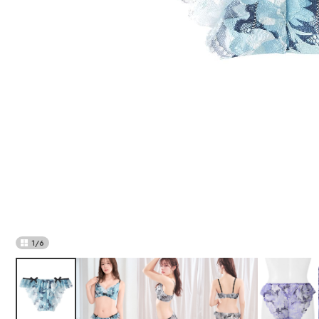
1
/
6