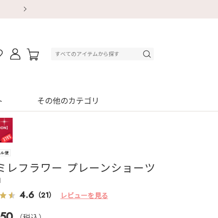
【重要】地震による配送遅延・店舗休業のお知ら
【重要】地震による配送遅延・店舗休業のお知ら
【8/13～8/16】夏季休業のお知らせ
【8/13～8/16】夏季休業のお知らせ
初回購入はブラ返送料無料
初回購入はブラ返送料無料
初回購入はブラ返送料無料
デジタルギフトサービス
ト
その他のカテゴリ
ミレフラワー プレーンショーツ
1
4.6
（21）
レビューを見る
50
（税込）