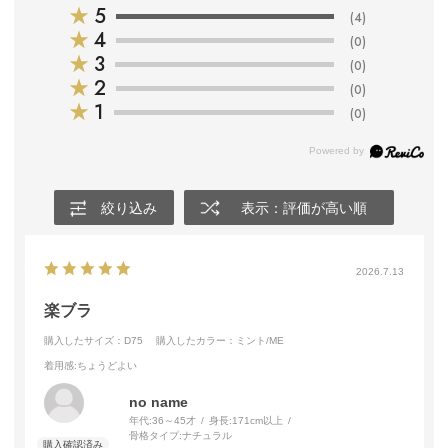
★
5
(4)
★
4
(0)
★
3
(0)
★
2
(0)
★
1
(0)
絞り込み
表示：評価が高い順
2026.7.13
楽ブラ
購入したサイズ：D75
購入したカラー：ミント/ME
着用感
:ちょうどよい
no name
年代:
36～45才
身長:
171cm以上
骨格タイプ:
ナチュラル