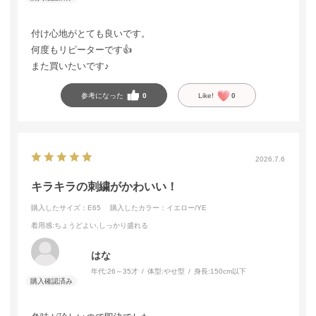
付け心地がとても良いです。
何度もリピーターです👍
また買いたいです♪
参考になった
0
Like!
0
2026.7.6
キラキラの刺繍がかわいい！
購入したサイズ：E65
購入したカラー：イエロー/YE
着用感
:ちょうどよい,しっかり盛れる
はな
年代:
26～35才
体型:
やせ型
身長:
150cm以下