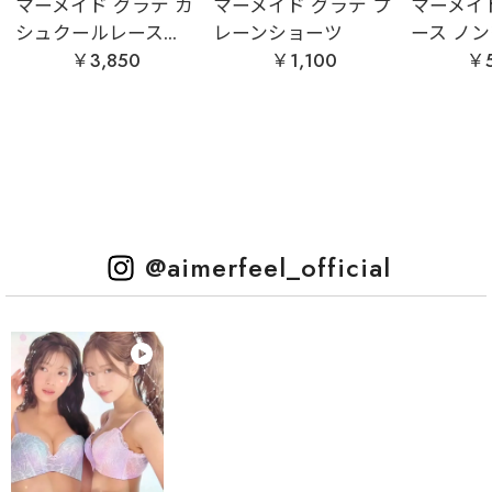
マーメイド グラデ カ
マーメイド グラデ プ
マーメイ
シュクールレース...
レーンショーツ
ース ノン
￥3,850
￥1,100
￥5
@aimerfeel_official