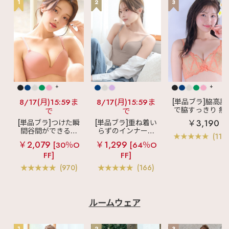
✧1105701 マーメイ
1
2
3
ド アクアレース ノン
ワイヤー 超盛ブラ(R)
ブラジャー&ショーツ
✧1105714 マーメイ
ド アクアレース ノン
ワイヤー 超盛ブラ(R)
✧1105721 マーメイ
ド アクアレース プレ
ーンショーツ
✧1907222 マーメイ
ド アクアレース ハー
+
+
フバックショーツ 🫧
✧1907229 マーメイ
8/17(月)15:59ま
8/17(月)15:59ま
[単品ブラ]脇高設
ド アクアレース サニ
で脇すっきり 痩
で
で
タリーショーツ ⚓
見えブラ
カシ
￥3,190
[単品ブラ]つけた瞬
[単品ブラ]重ね着い
✧1203114 エアリー
クールレース脇
間谷間ができるシ
らずのインナーブ
クール マーメイド ア
ブラ(R) 単品ブラ
(119
クアレース 夢ごこち
ームレスブラ
超
ラ
リッチバスト
ャー
￥2,079
￥1,299
[30％O
[64％O
ナイトブラ
盛ブラ(R) シームレ
ブラトップ (ワイヤ
♡┈┈┈┈┈┈┈┈┈
FF]
FF]
ス 単品ブラジャー
ー入り)
┈┈┈┈┈┈┈┈┈┈
(970)
(166)
┈♡ 最後までご覧いた
だきありがとうござい
ます♪ 気になる投稿
は"保存"がオススメ☑
aimerfeel（エメフィ
ルームウェア
ール）の店舗や 公式
WEBサイトでもチェッ
クしてみてね🧸🤍 この
1
2
3