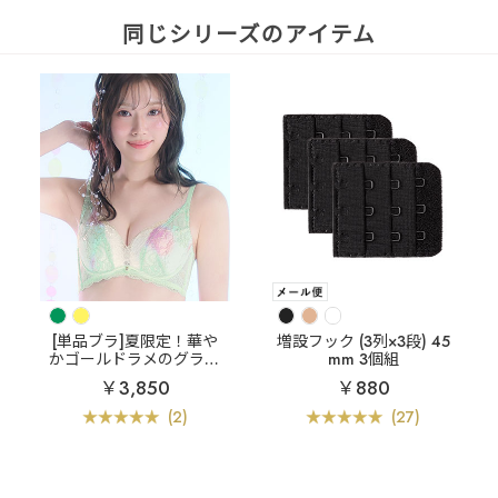
同じシリーズのアイテム
[単品ブラ]夏限定！華や
増設フック (3列×3段) 45
かゴールドラメのグラデ
mm 3個組
レース
マーメイド グラ
￥3,850
￥880
デ カシュクールレース脇
高ブラ(R) 単品ブラジャ
(2)
(27)
ー