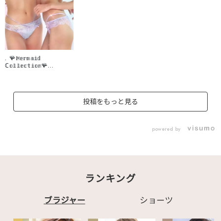
. 🪸𝕄𝕖𝕣𝕞𝕒𝕚𝕕
ℂ𝕠𝕝𝕝𝕖𝕔𝕥𝕚𝕠𝕟🪸
Mermaid Mood 🫧 海
の魔法みたいな、とき
めくランジェリー🐚✨
この夏、あなたはどの
投稿をもっと見る
カラーに恋する？
♡┈┈┈┈┈┈┈┈┈
┈┈┈┈┈┈┈┈┈┈
┈♡ ▽商品はこちら▽
powered by
🐚 ✧1651301 マーメ
イド グラデ カシュク
ールレース脇高ブラ(R)
ブラジャー&ショーツ
✧16513013 マーメイ
ド グラデ カシュクー
ランキング
ルレース脇高ブラ(R)
✧1651321 マーメイ
ド グラデ プレーンシ
ョーツ ✧1651323 マ
ブラジャー
ショーツ
ーメイド グラデ Tバッ
クショーツ 💎