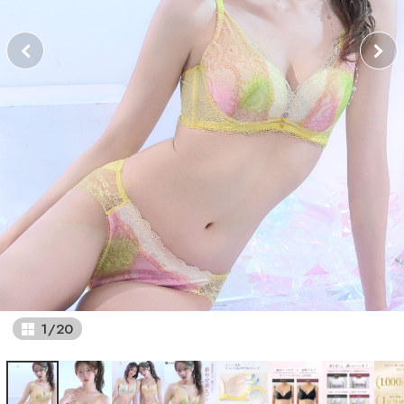
1
/
20