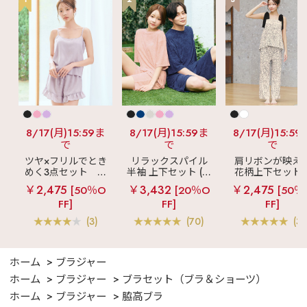
投稿の他にも ・ランジ
ェリー、ルームウェア
の商品情報 ・下着にま
つわる最新情報 などな
ど毎日更新中🪄 ☞〖
@aimerfeel_official
〗
♡┈┈┈┈┈┈┈┈┈
┈┈┈┈┈┈┈┈┈┈
┈♡ #aimerfeel #エ
メフィール #夏コーデ
#ランジェリー #パス
テルカラー
8/17(月)15:59ま
8/17(月)15:59ま
8/17(月)15:59
で
で
で
ツヤ×フリルでとき
リラックスパイル
肩リボンが映え
めく3点セット
シ
半袖 上下セット (男
花柄上下セット
ルキー ショートパ
女兼用サイズ)
メニーフラワー 
￥2,475
￥3,432
￥2,475
[50％O
[20％O
[50％
ンツ 3点セット
ングパンツ 上下
FF]
FF]
FF]
ット
(3)
(70)
(3)
ホーム
ブラジャー
ホーム
ブラジャー
ブラセット（ブラ＆ショーツ）
ホーム
ブラジャー
脇高ブラ