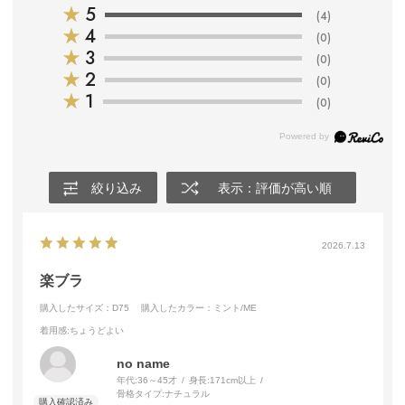
★
5
(4)
★
4
(0)
★
3
(0)
★
2
(0)
★
1
(0)
絞り込み
表示：評価が高い順
2026.7.13
楽ブラ
購入したサイズ：D75
購入したカラー：ミント/ME
着用感
:ちょうどよい
no name
年代:
36～45才
身長:
171cm以上
骨格タイプ:
ナチュラル