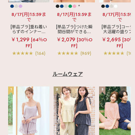
+
8/17(月)15:59ま
8/17(月)15:59ま
8/17(月)15:59
で
で
で
[単品ブラ]重ね着い
[単品ブラ]つけた瞬
[単品ブラ]コーデ
らずのインナーブ
間谷間ができるシ
大活躍の盛りブ
ラ
リッチバスト
ームレスブラ
超
ショートレン
￥1,299
￥2,079
￥2,695
[64％O
[30％O
[30％
ブラトップ (ワイヤ
盛ブラ(R) シームレ
ス ブラトップ 超
FF]
FF]
FF]
ー入り)
ス 単品ブラジャー
ブラ(R) 単品ブラ
ャー
(164)
(969)
(103
ルームウェア
1
2
3