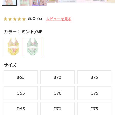
5.0
レビューを見る
（4）
カラー
ミント/ME
サイズ
B65
B70
B75
C65
C70
C75
D65
D70
D75