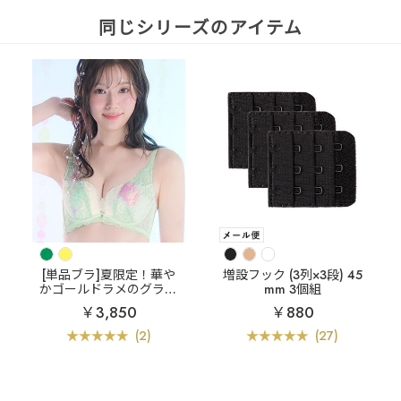
同じシリーズのアイテム
[単品ブラ]夏限定！華や
増設フック (3列×3段) 45
かゴールドラメのグラデ
mm 3個組
レース
マーメイド グラ
￥3,850
￥880
デ カシュクールレース脇
高ブラ(R) 単品ブラジャ
(2)
(27)
ー