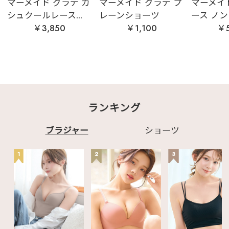
マーメイド グラデ カ
マーメイド グラデ プ
マーメイ
シュクールレース...
レーンショーツ
ース ノン
￥3,850
￥1,100
￥5
ランキング
ブラジャー
ショーツ
1
2
3