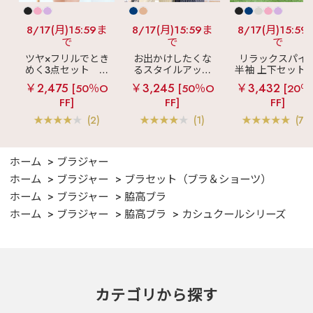
8/17(月)15:59ま
8/17(月)15:59ま
8/17(月)15:59
で
で
で
ツヤ×フリルでとき
お出かけしたくな
リラックスパイ
めく3点セット
シ
るスタイルアップ
半袖 上下セット 
ルキー ショートパ
見え
ストライプ
女兼用サイズ)
￥2,475
￥3,245
￥3,432
[50％O
[50％O
[20％
ンツ 3点セット
フリル ロングパン
FF]
FF]
FF]
ツ 綿混 上下セット
(2)
(1)
(70
ホーム
ブラジャー
ホーム
ブラジャー
ブラセット（ブラ＆ショーツ）
ホーム
ブラジャー
脇高ブラ
ホーム
ブラジャー
脇高ブラ
カシュクールシリーズ
カテゴリから探す