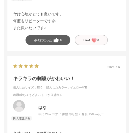
付け心地がとても良いです。
何度もリピーターです👍
また買いたいです♪
参考になった
0
Like!
0
2026.7.6
キラキラの刺繍がかわいい！
購入したサイズ：E65
購入したカラー：イエロー/YE
着用感
:ちょうどよい,しっかり盛れる
はな
年代:
26～35才
体型:
やせ型
身長:
150cm以下