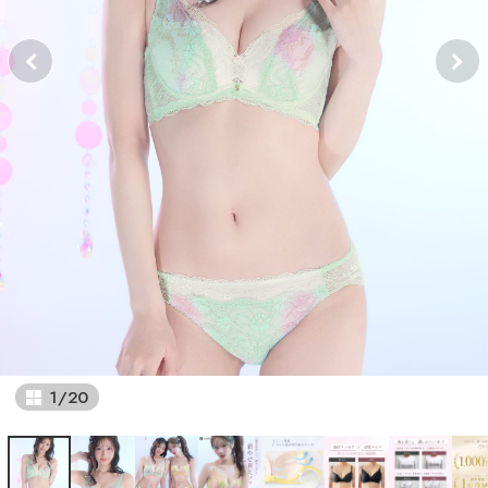
1
/
20