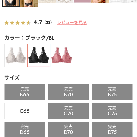
4.7
レビューを見る
（33）
カラー
ブラック/BL
サイズ
完売
完売
完売
B65
B70
B75
完売
完売
C65
C70
C75
完売
完売
完売
D65
D70
D75