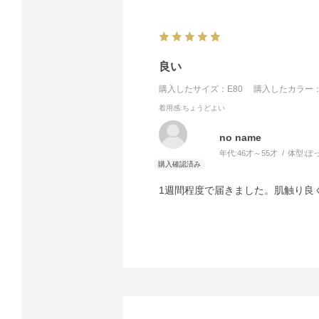
良い
購入したサイズ：E80
購入したカラー：
着用感
:ちょうどよい
no name
年代:
46才～55才
体型:
ぽ
1週間程度で届きました。肌触り良