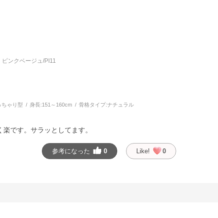
ピンクベージュ/PI11
っちゃり型
身長:
151～160cm
骨格タイプ:
ナチュラル
く楽です。サラッとしてます。
参考になった
0
Like!
0