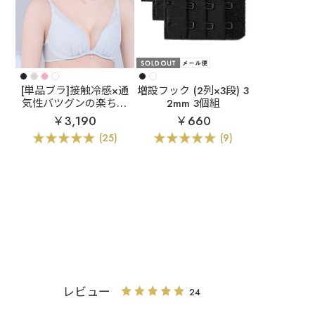
[単品ブラ]接触冷感×通
増設フック (2列×3段) 3
気性バツグンの楽ちん
2mm 3個組
ブラ
プリュム エアリ
￥3,190
￥660
ークール aimerfeel楽
(25)
(9)
ブラ(R) 単品ブラジャー
レビュー
24