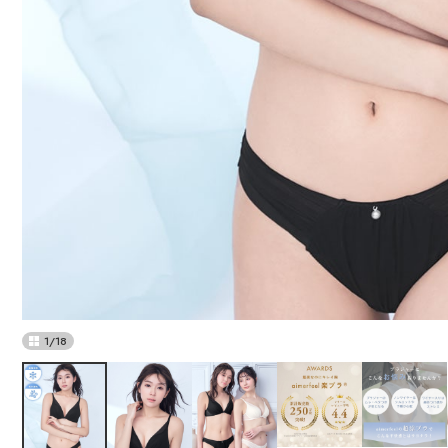
1
/
18