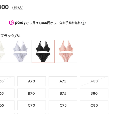
400
（税込）
なら
月々1,466円
から。分割手数料無料
ブラック/BL
65
A70
A75
A80
65
B70
B75
B80
65
C70
C75
C80