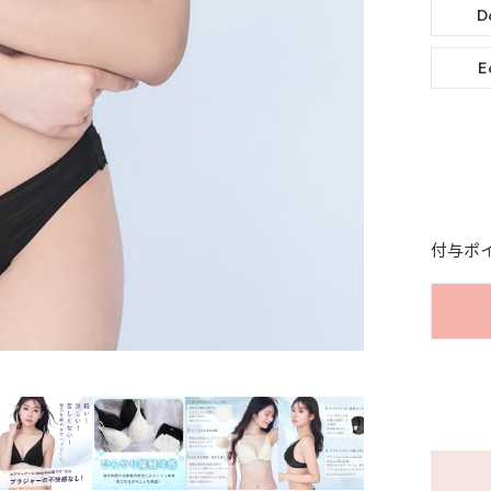
D
E
付与ポ