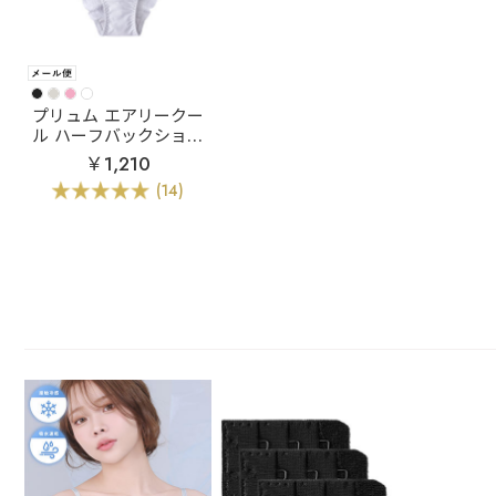
プリュム エアリークー
ル ハーフバックショー
ツ
￥1,210
(14)