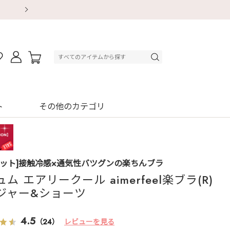
【重要】地震による配送遅延・店舗休業のお知ら
【重要】地震による配送遅延・店舗休業のお知ら
【8/13～8/16】夏季休業のお知らせ
【8/13～8/16】夏季休業のお知らせ
初回購入はブラ返送料無料
初回購入はブラ返送料無料
初回購入はブラ返送料無料
デジタルギフトサービス
ト
その他のカテゴリ
セット]接触冷感×通気性バツグンの楽ちんブラ
ム エアリークール aimerfeel楽ブラ(R)
ジャー&ショーツ
1
4.5
（24）
レビューを見る