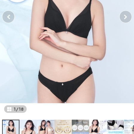
1
/
18