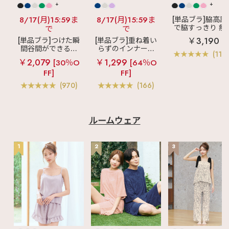
+
+
8/17(月)15:59ま
8/17(月)15:59ま
[単品ブラ]脇高設
で脇すっきり 痩
で
で
見えブラ
カシ
￥3,190
[単品ブラ]つけた瞬
[単品ブラ]重ね着い
クールレース脇
間谷間ができるシ
らずのインナーブ
ブラ(R) 単品ブラ
(119
ームレスブラ
超
ラ
リッチバスト
ャー
￥2,079
￥1,299
[30％O
[64％O
盛ブラ(R) シームレ
ブラトップ (ワイヤ
FF]
FF]
ス 単品ブラジャー
ー入り)
(970)
(166)
ルームウェア
1
2
3