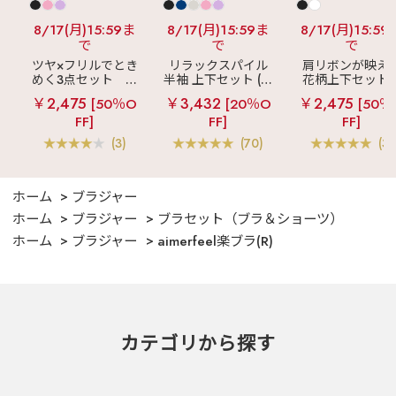
8/17(月)15:59ま
8/17(月)15:59ま
8/17(月)15:59
で
で
で
ツヤ×フリルでとき
リラックスパイル
肩リボンが映え
めく3点セット
シ
半袖 上下セット (男
花柄上下セット
ルキー ショートパ
女兼用サイズ)
メニーフラワー 
￥2,475
￥3,432
￥2,475
[50％O
[20％O
[50％
ンツ 3点セット
ングパンツ 上下
FF]
FF]
FF]
ット
(3)
(70)
(3)
ホーム
ブラジャー
ホーム
ブラジャー
ブラセット（ブラ＆ショーツ）
ホーム
ブラジャー
aimerfeel楽ブラ(R)
カテゴリから探す