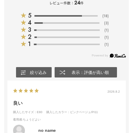
24
レビュー件数：
件
★
5
(18)
★
4
(3)
★
3
(1)
★
2
(1)
★
1
(1)
絞り込み
表示：評価が高い順
2026.8.2
良い
購入したサイズ：E80
購入したカラー：ピンクベージュ/PI11
着用感
:ちょうどよい
no name