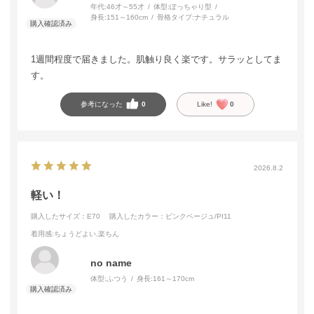
年代:
46才～55才
体型:
ぽっちゃり型
身長:
151～160cm
骨格タイプ:
ナチュラル
1週間程度で届きました。肌触り良く楽です。サラッとしてま
す。
参考になった
0
Like!
0
2026.8.2
軽い！
購入したサイズ：E70
購入したカラー：ピンクベージュ/PI11
着用感
:ちょうどよい,楽ちん
no name
体型:
ふつう
身長:
161～170cm