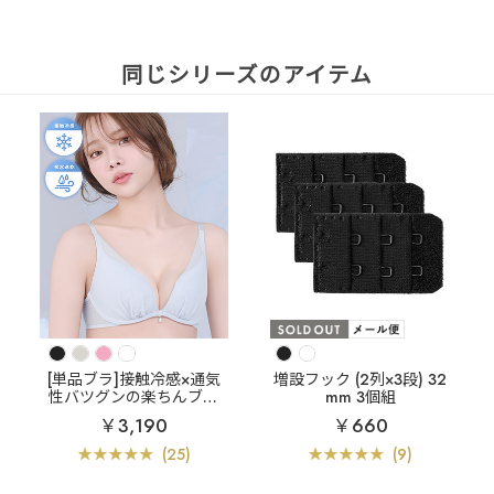
同じシリーズのアイテム
[単品ブラ]接触冷感×通気
増設フック (2列×3段) 32
性バツグンの楽ちんブラ
mm 3個組
プリュム エアリークー
￥3,190
￥660
ル aimerfeel楽ブラ(R) 単
品ブラジャー
(25)
(9)