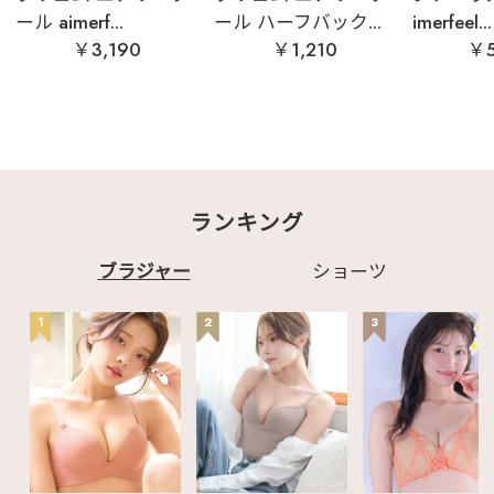
ール aimerf...
ール ハーフバック...
imerfeel...
￥3,190
￥1,210
￥5
ランキング
ブラジャー
ショーツ
1
2
3