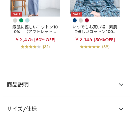
素肌に優しいコットン10
いつでもお買い得！素肌
0%
【アウトレット】
に優しいコットン100%
綿100% シャツパジャマ
【アウトレット】綿10
￥2,475
￥2,145
[50％OFF]
[50％OFF]
長袖 上下セット (男女兼
0% ネルシャツ パジャマ
用サイズ)
長袖 上下セット (男女兼
(31)
(89)
用サイズ)
商品説明
サイズ/仕様