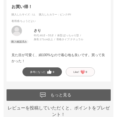
お買い得！
購入したサイズ：LL
購入したカラー：ピンク/PI
着用感
:ちょうどよい
さり
年代:
46才～55才
体型:
ぽっちゃり型
身長:
171cm以上
骨格タイプ:
ナチュラル
見た目が可愛く、綿100%なので着心地も良いです。買って良
かった！
参考になった
0
Like!
0
もっと見る
レビューを投稿していただくと、ポイントをプレゼ
ント！