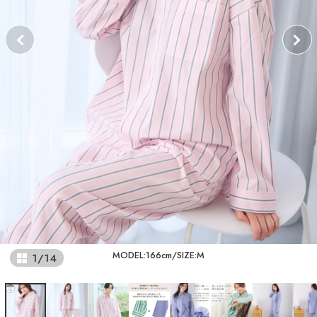
MODEL:166cm/SIZE:M
1
/
14