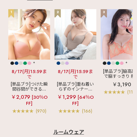
1
2
3
+
+
8/17(月)15:59ま
8/17(月)15:59ま
[単品ブラ]脇高設
で脇すっきり 痩
で
で
見えブラ
カシ
￥3,190
[単品ブラ]つけた瞬
[単品ブラ]重ね着い
クールレース脇
間谷間ができるシ
らずのインナーブ
ブラ(R) 単品ブラ
(119
ームレスブラ
超
ラ
リッチバスト
ャー
￥2,079
￥1,299
[30％O
[64％O
盛ブラ(R) シームレ
ブラトップ (ワイヤ
FF]
FF]
ス 単品ブラジャー
ー入り)
(970)
(166)
ルームウェア