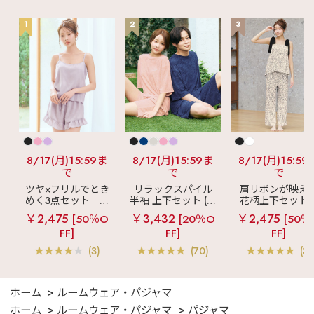
1
2
3
8/17(月)15:59ま
8/17(月)15:59ま
8/17(月)15:59
で
で
で
ツヤ×フリルでとき
リラックスパイル
肩リボンが映え
めく3点セット
シ
半袖 上下セット (男
花柄上下セット
ルキー ショートパ
女兼用サイズ)
メニーフラワー 
￥2,475
￥3,432
￥2,475
[50％O
[20％O
[50％
ンツ 3点セット
ングパンツ 上下
FF]
FF]
FF]
ット
(3)
(70)
(3)
ホーム
ルームウェア・パジャマ
ホーム
ルームウェア・パジャマ
パジャマ