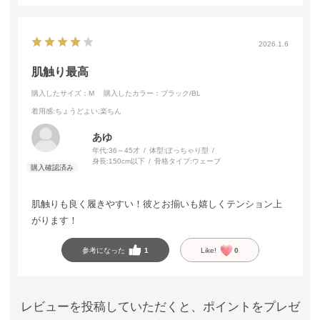
2026.1.6
肌触り最高
購入したサイズ：M
購入したカラー：ブラック/BL
着用感
:ちょうどよい,楽ちん
あゆ
年代:
36～45才
体型:
ぽっちゃり型
身長:
150cm以下
骨格タイプ:
ウェーブ
肌触りも良く履きやすい！彼とお揃いも嬉しくテンション上
がります！
参考になった
1
Like!
0
レビューを投稿していただくと、ポイントをプレゼ