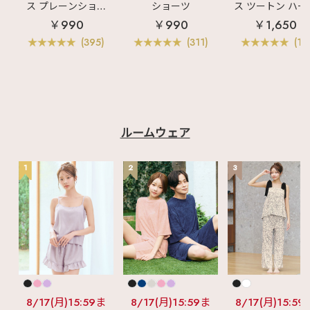
ただきありがとうござ
ス プレーンショー
ショーツ
ス ツートン ハー
います♪ 掲載商品は画
ツ
バックショーツ
￥990
￥990
￥1,650
像をタップ‼ 気になる
投稿は"保存"がオスス
(395)
(311)
(11)
メ☑ この投稿の他に
も ・ランジェリー、ル
ームウェアの商品情報
・下着にまつわる最新
情報 などなど毎日更
新中🪄 ☞〖
@aimerfeel_official
〗
♡┈┈┈┈┈┈┈┈┈
ルームウェア
┈┈┈┈┈┈┈┈┈┈
┈♡ #aimerfeel #エ
メフィール #ランジェ
1
2
3
リーブランド #ランジ
ェリーショップ #下着
通販 #大人可愛い #か
わいい #ランジェリー
#かわいいランジェリ
ー #大人エレガント #
大人ガーリー #ブラ #
コード #ブラジャー #
ノンワイヤー #レース
#ノンワイヤーブラ #
盛れるブラ #肌見せコ
ーデ ＃ギャル #平成
ギャル #令和ギャル #
8/17(月)15:59ま
8/17(月)15:59ま
8/17(月)15:59
インナーコーデ