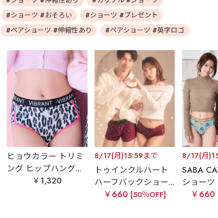
#ショーツ #伸縮性あり
#カップル #ショーツ
#ショーツ #おそろい
#ショーツ #プレゼント
#ペアショーツ #伸縮性あり
#ペアショーツ #英字ロゴ
ヒョウカラー トリミ
8/17(月)15:59まで
8/17(月)1
ング ヒップハング...
トゥインクルハート
SABA C
￥1,320
ハーフバックショー...
ショーツ
￥660
￥660
[50％OFF]