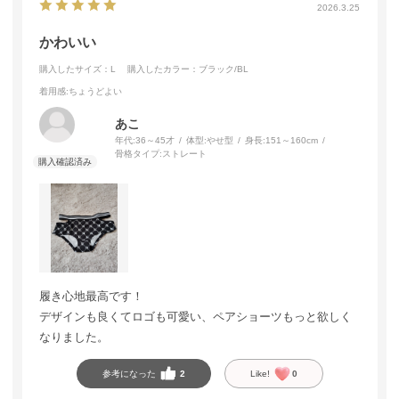
2026.3.25
かわいい
購入したサイズ：L
購入したカラー：ブラック/BL
着用感
:ちょうどよい
あこ
年代:
36～45才
体型:
やせ型
身長:
151～160cm
骨格タイプ:
ストレート
履き心地最高です！
デザインも良くてロゴも可愛い、ペアショーツもっと欲しく
なりました。
参考になった
2
Like!
0