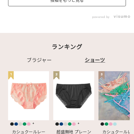
投稿をもっと見る
♡┈┈┈┈┈┈┈┈┈
┈┈┈┈┈┈┈┈┈┈
┈♡ ▽商品はこちら▽
✧1101014 クロスコ
powered by
ードレース ノンワイヤ
ー 超盛ブラ(R)
✧1905027 ヒョウカ
ラー トリミング ヒッ
プハングショーツ
✧152413 超盛ブラ(R)
ランキング
シームレス
✧1904921 カモフラ
ージュ ロゴゴム プレ
ーンショーツ
ブラジャー
ショーツ
✧603713 カシュクー
ルレース脇高ブラ(R)
✧1905222 スタイリ
1
2
3
ッシュ デニム ハーフ
バックショーツ
✧1104414
MIRTHFUL ノンワイヤ
ー 超盛ブラ(R)
✧1905127 aロゴ モ
ノグラム ヒップハング
ショーツ ✨✨おそろい
のmen'sショーツもご
ざいます✨✨
♡┈┈┈┈┈┈┈┈┈
+
+
┈┈┈┈┈┈┈┈┈┈
┈♡ 最後までご覧い
カシュクールレー
超盛無地 プレーン
カシュクールレ