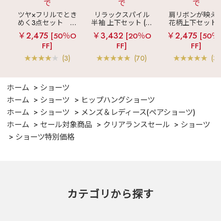
で
で
で
ツヤ×フリルでとき
リラックスパイル
肩リボンが映え
めく3点セット
シ
半袖 上下セット (男
花柄上下セット
ルキー ショートパ
女兼用サイズ)
メニーフラワー 
￥2,475
￥3,432
￥2,475
[50％O
[20％O
[50％
ンツ 3点セット
ングパンツ 上下
FF]
FF]
FF]
ット
(3)
(70)
(3)
ホーム
ショーツ
ホーム
ショーツ
ヒップハングショーツ
ホーム
ショーツ
メンズ＆レディース(ペアショーツ)
ホーム
セール対象商品
クリアランスセール
ショーツ
ショーツ特別価格
カテゴリから探す