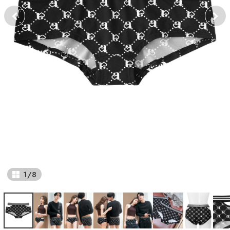
1
/
8