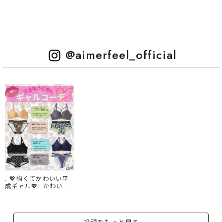
@aimerfeel_official
. 💖強くてかわいい平
成ギャル💖 かわいい
も、強さも、どっちも
あきらめない。 誰かの
ためじゃなく、自分の
ために盛る💋💋