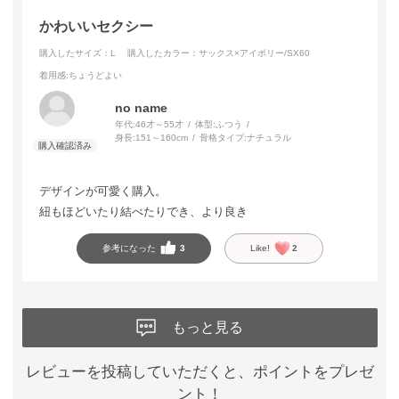
かわいいセクシー
購入したサイズ：L
購入したカラー：サックス×アイボリー/SX60
着用感
:ちょうどよい
no name
年代:
46才～55才
体型:
ふつう
身長:
151～160cm
骨格タイプ:
ナチュラル
デザインが可愛く購入。
紐もほどいたり結べたりでき、より良き
参考になった
3
Like!
2
もっと見る
レビューを投稿していただくと、ポイントをプレゼ
ント！