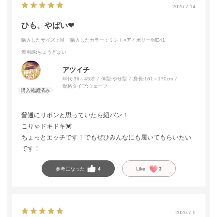
2026.7.14
ひも、やばい❤︎
購入したサイズ：M
購入したカラー：ミント×アイボリー/ME41
着用感
:ちょうどよい
アツイチ
年代:
36～45才
体型:
やせ型
身長:
161～170cm
骨格タイプ:
ウェーブ
普通にリボンと思っていたら紐パン！
こりゃドキドキ💓
ちょっとエッチです！でもぜひみんなにも履いてもらいたい
です！
参考になった
4
Like!
3
2026.7.9