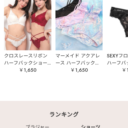
クロスレースリボン
マーメイド アクアレ
SEXYフ
ハーフバックショー...
ース ハーフバック...
ハーフバッ
￥1,650
￥1,650
￥1
ランキング
ブラジャー
ショーツ