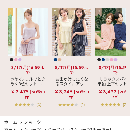
1
2
3
8/17(月)15:59ま
8/17(月)15:59ま
8/17(月)15:59
で
で
で
ツヤ×フリルでとき
お出かけしたくな
リラックスパイ
めく3点セット
シ
るスタイルアップ
半袖 上下セット 
ルキー ショートパ
見え
ストライプ
女兼用サイズ)
￥2,475
￥3,245
￥3,432
[50％O
[50％O
[20％
ンツ 3点セット
フリル ロングパン
FF]
FF]
FF]
ツ 綿混 上下セット
(3)
(1)
(70
ホーム
ショーツ
ホーム
ショーツ
ハーフバックショーツ(チーキー)