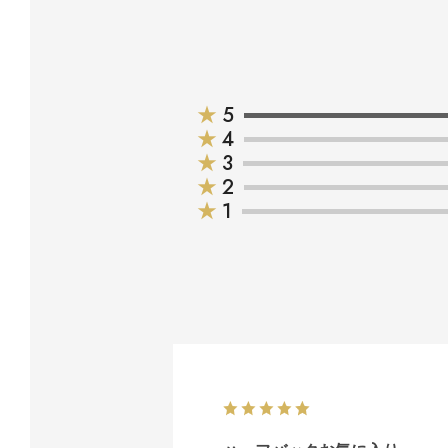
★
5
★
4
★
3
★
2
★
1