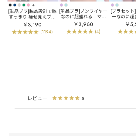
+
[単品ブラ]ノンワイヤー
[ブラセット
[単品ブラ]脇高設計で脇
なのに超盛れる
マー
ーなのに超
すっきり 痩せ見えブラ
メイド アクアレース ノ
ーメイド 
カシュクールレース
￥3,960
￥5,
￥3,190
ンワイヤー 超盛ブラ(R)
ノンワイヤ
脇高ブラ(R) 単品ブラジ
(4)
(1194)
単品ブラジャー
(R) ブラ
ャー
レビュー
5