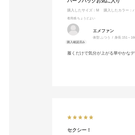
ハーフバックお気に入り
購入したサイズ：M
購入したカラー：パ
着用感
:ちょうどよい
エメファン
体型:
ふつう
身長:
151～16
履くだけで気分が上がる華やかなデ
セクシー！