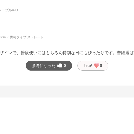
ープル/PU
0cm
骨格タイプ:
ストレート
ザインで、普段使いにはもちろん特別な日にもぴったりです。普段選ば
参考になった
0
Like!
0