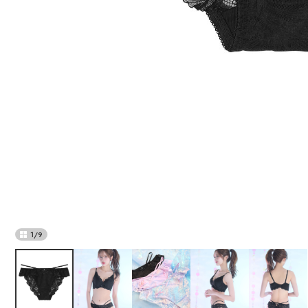
1
/
9