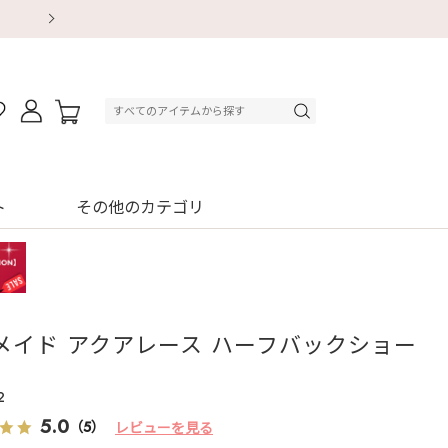
【重要】地震による配送遅延・店舗休業のお知ら
【重要】地震による配送遅延・店舗休業のお知ら
【8/13～8/16】夏季休業のお知らせ
【8/13～8/16】夏季休業のお知らせ
初回購入はブラ返送料無料
初回購入はブラ返送料無料
初回購入はブラ返送料無料
デジタルギフトサービス
ト
その他のカテゴリ
メイド アクアレース ハーフバックショー
2
5.0
（5）
レビューを見る