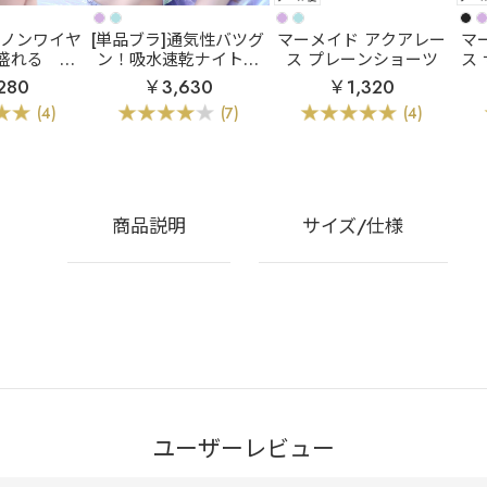
]ノンワイヤ
[単品ブラ]通気性バツグ
マーメイド アクアレー
マ
盛れる
マ
ン！吸水速乾ナイトブ
ス プレーンショーツ
アクアレース
ラ
エアリークール マ
280
￥3,630
￥1,320
ー 超盛ブラ
ーメイド アクアレース
(4)
(7)
(4)
ジャー&ショー
夢ごこち ナイトブラ 単
ツ
品ブラジャー
商品説明
サイズ/仕様
ユーザーレビュー