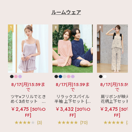
ルームウェア
1
2
3
8/17(月)15:59ま
8/17(月)15:59ま
8/17(月)15:59
で
で
で
ツヤ×フリルでとき
リラックスパイル
肩リボンが映え
めく3点セット
シ
半袖 上下セット (男
花柄上下セット
ルキー ショートパ
女兼用サイズ)
メニーフラワー 
￥2,475
￥3,432
￥2,475
[50％O
[20％O
[50％
ンツ 3点セット
ングパンツ 上下
FF]
FF]
FF]
ット
(3)
(70)
(3)