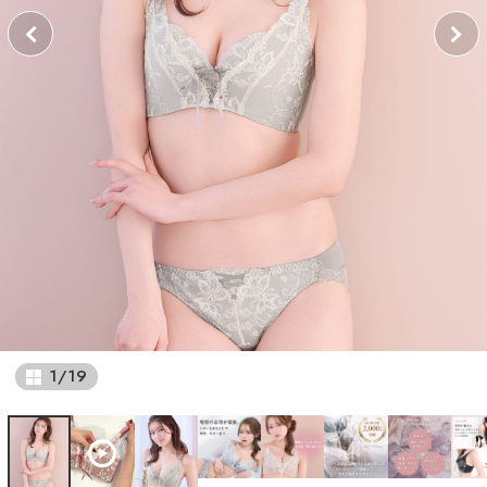
1
/
19