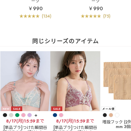
ーツ
ーツ
￥990
￥990
(134)
(75)
同じシリーズのアイテム
+
8/17(月)15:59まで
8/17(月)15:59まで
増設フック (2列×
mm 3
[単品ブラ]つけた瞬間谷
[単品ブラ]つけた瞬間谷