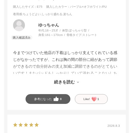
購入したサイズ：E75
購入したカラー：パープル×オフホワイト/PU
着用感
:ちょうどよい,しっかり盛れる,楽ちん
ゆっちゃん
年代:
16～25才
体型:
ぽっちゃり型
身長:
161～170cm
骨格タイプ:
ストレート
今までつけていた他店の下着はしっかり支えてくれている感
じがなかったですが、これは胸の間の部分に紐があって調節
ができるので自分好みの支え加減に調節できるのがとてもい
いです！またパッドもしっかりしていて溢れることないしち
ゃんと綺麗な形で保ってくれるのでスタイル良く見えます😊
続きを読む
色味もとても可愛くて1番愛用してます！
参考になった
0
Like!
1
2026.8.3