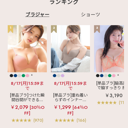
ランキング
ブラジャー
ショーツ
1
2
3
+
+
8/17(月)15:59ま
8/17(月)15:59ま
[単品ブラ]脇高設
で脇すっきり 痩
で
で
見えブラ
カシ
￥3,190
[単品ブラ]つけた瞬
[単品ブラ]重ね着い
クールレース脇
間谷間ができるシ
らずのインナーブ
ブラ(R) 単品ブラ
(119
ームレスブラ
超
ラ
リッチバスト
ャー
￥2,079
￥1,299
[30％O
[64％O
盛ブラ(R) シームレ
ブラトップ (ワイヤ
FF]
FF]
ス 単品ブラジャー
ー入り)
(970)
(166)