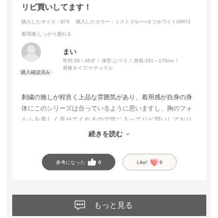
リピ買いしてます！
購入したサイズ：D75
購入したカラー：ミストブルー×オフホワイト/GR72
着用感
:しっかり盛れる
まい
年代:
36～45才
体型:
ふつう
身長:
161～170cm
骨格タイプ:
ナチュラル
刺繍の施しが程良く上品な雰囲気があり、着用感が自身の身
体にこのシリーズは合っているように思いますし、胸のフォ
ルムを美しく見せてくれるので気に入ってリピ買いしており
ます♡
続きを読む
参考になった
0
Like!
0
もっと見る