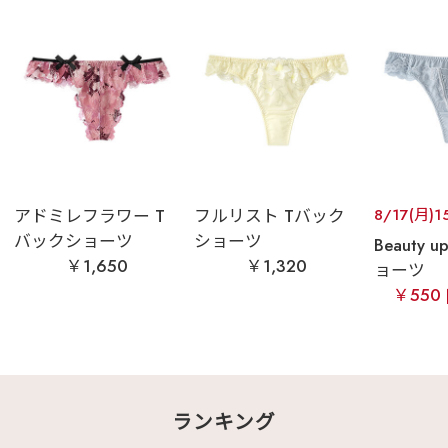
アドミレフラワー T
フルリスト Tバック
8/17(月)1
バックショーツ
ショーツ
Beauty 
￥1,650
￥1,320
ョーツ
￥550
ランキング