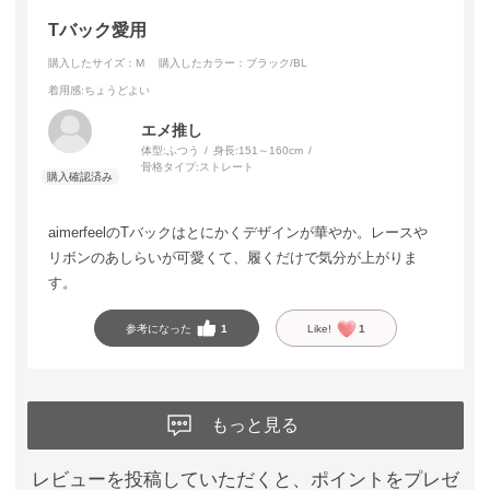
Tバック愛用
購入したサイズ：M
購入したカラー：ブラック/BL
着用感
:ちょうどよい
エメ推し
体型:
ふつう
身長:
151～160cm
骨格タイプ:
ストレート
aimerfeelのTバックはとにかくデザインが華やか。レースや
リボンのあしらいが可愛くて、履くだけで気分が上がりま
す。
参考になった
1
Like!
1
もっと見る
レビューを投稿していただくと、ポイントをプレゼ