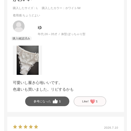
購入したサイズ：L
購入したカラー：ホワイト/W
着用感
:ちょうどよい
ゆ
年代:
26～35才
体型:
ぽっちゃり型
可愛いし履き心地いいです。
色違いも買いました。リピするかも
参考になった
1
Like!
1
2026.7.10