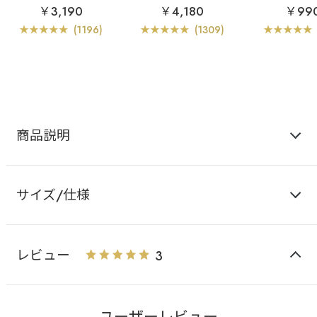
カシュクールレース脇高
カシュクールレース脇
￥3,190
￥4,180
￥99
ブラ(R) 単品ブラジャー
高ブラ(R) ブラジャー&シ
ョーツ
(1196)
(1309)
商品説明
サイズ/仕様
レビュー
3
ユーザーレビュー