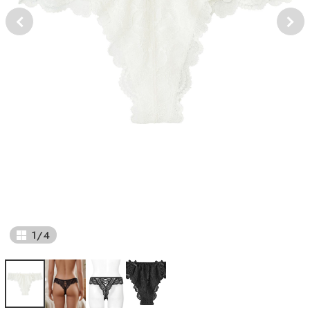
1
/
4