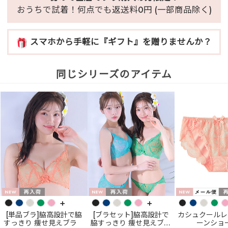
おうちで試着！何点でも返送料0円 (一部商品除く)
スマホから手軽に『ギフト』を贈りませんか？
同じシリーズのアイテム
+
+
[単品ブラ]脇高設計で脇
[ブラセット]脇高設計で
カシュクールレ
すっきり 痩せ見えブラ
脇すっきり 痩せ見えブラ
ーンショ