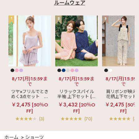
ルームウェア
1
2
3
8/17(月)15:59ま
8/17(月)15:59ま
8/17(月)15:59
で
で
で
ツヤ×フリルでとき
リラックスパイル
肩リボンが映え
めく3点セット
シ
半袖 上下セット (男
花柄上下セット
ルキー ショートパ
女兼用サイズ)
メニーフラワー 
￥2,475
￥3,432
￥2,475
[50％O
[20％O
[50％
ンツ 3点セット
ングパンツ 上下
FF]
FF]
FF]
ット
(3)
(70)
(3)
ホーム
ショーツ