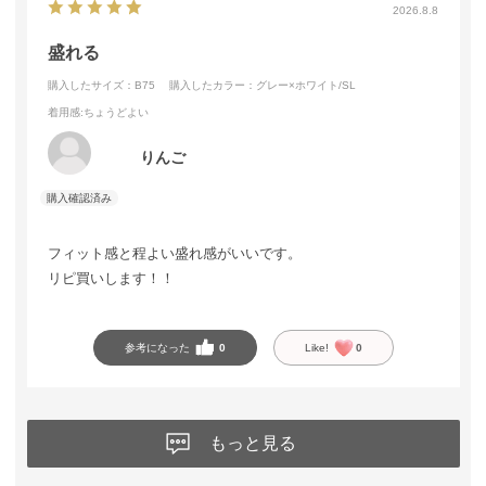
2026.8.8
盛れる
購入したサイズ：B75
購入したカラー：グレー×ホワイト/SL
着用感
:ちょうどよい
りんご
フィット感と程よい盛れ感がいいです。
リピ買いします！！
参考になった
0
Like!
0
もっと見る