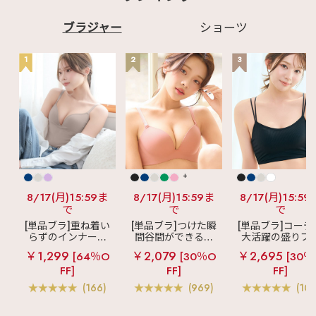
ブラジャー
ショーツ
1
2
3
+
8/17(月)15:59ま
8/17(月)15:59ま
8/17(月)15:59
で
で
で
[単品ブラ]重ね着い
[単品ブラ]つけた瞬
[単品ブラ]コーデ
らずのインナーブ
間谷間ができるシ
大活躍の盛りブ
ラ
リッチバスト
ームレスブラ
超
ショートレン
￥1,299
￥2,079
￥2,695
[64％O
[30％O
[30％
ブラトップ (ワイヤ
盛ブラ(R) シームレ
ス ブラトップ 超
FF]
FF]
FF]
ー入り)
ス 単品ブラジャー
ブラ(R) 単品ブラ
ャー
(166)
(969)
(103