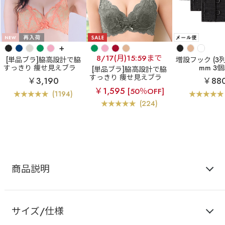
+
8/17(月)15:59まで
[単品ブラ]脇高設計で脇
増設フック (3列×
すっきり 痩せ見えブラ
mm 3
[単品ブラ]脇高設計で脇
カシュクールレース脇高
すっきり 痩せ見えブラ
￥3,190
￥88
ブラ(R) 単品ブラジャー
【WEB限定】カシュクー
￥1,595
[50％OFF]
ルレース脇高ブラ(R) 単
(1194)
品ブラジャー
(224)
商品説明
サイズ/仕様