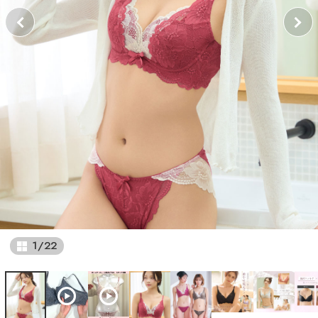
1
/
22