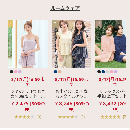
ルームウェア
1
2
3
8/17(月)15:59ま
8/17(月)15:59ま
8/17(月)15:59
で
で
で
ツヤ×フリルでとき
お出かけしたくな
リラックスパイ
めく3点セット
シ
るスタイルアップ
半袖 上下セット 
ルキー ショートパ
見え
ストライプ
女兼用サイズ)
￥2,475
￥3,245
￥3,432
[50％O
[50％O
[20％
ンツ 3点セット
フリル ロングパン
FF]
FF]
FF]
ツ 綿混 上下セット
(3)
(1)
(70