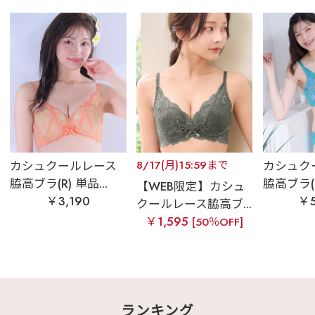
カシュクールレース
8/17(月)15:59まで
カシュク
脇高ブラ(R) 単品...
脇高ブラ(R
【WEB限定】カシュ
￥3,190
￥5
クールレース脇高ブ...
￥1,595
[50％OFF]
ランキング