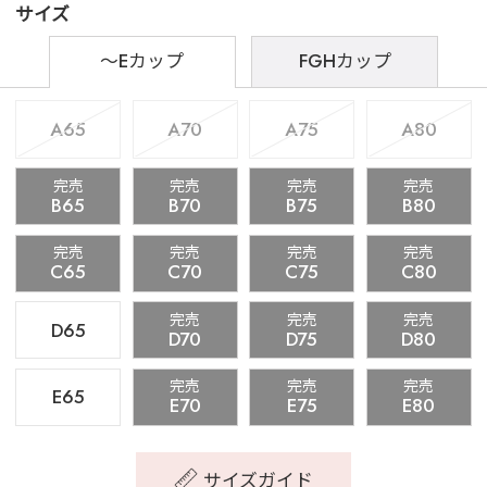
サイズ
～Eカップ
FGHカップ
A65
A70
A75
A80
完売
完売
完売
完売
B65
B70
B75
B80
完売
完売
完売
完売
C65
C70
C75
C80
完売
完売
完売
D65
D70
D75
D80
完売
完売
完売
E65
E70
E75
E80
サイズガイド