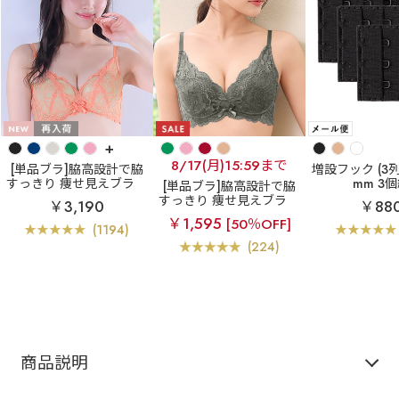
+
8/17(月)15:59まで
[単品ブラ]脇高設計で脇
増設フック (3列×
すっきり 痩せ見えブラ
mm 3
[単品ブラ]脇高設計で脇
カシュクールレース脇高
すっきり 痩せ見えブラ
￥3,190
￥88
ブラ(R) 単品ブラジャー
【WEB限定】カシュクー
￥1,595
[50％OFF]
ルレース脇高ブラ(R) 単
(1194)
品ブラジャー
(224)
商品説明