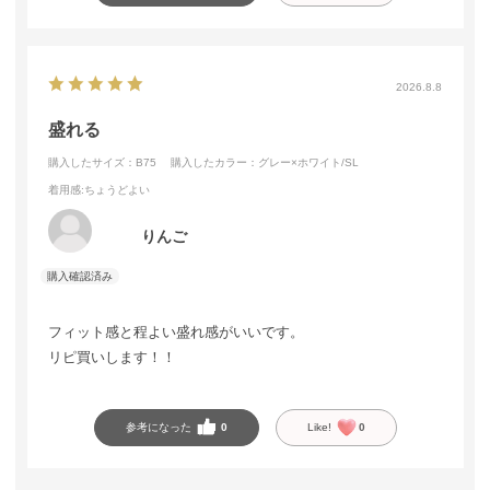
2026.8.8
盛れる
購入したサイズ：B75
購入したカラー：グレー×ホワイト/SL
着用感
:ちょうどよい
りんご
フィット感と程よい盛れ感がいいです。
リピ買いします！！
参考になった
0
Like!
0