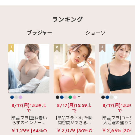
ランキング
ブラジャー
ショーツ
1
2
3
+
8/17(月)15:59ま
8/17(月)15:59ま
8/17(月)15:59
で
で
で
[単品ブラ]重ね着い
[単品ブラ]つけた瞬
[単品ブラ]コーデ
らずのインナーブ
間谷間ができるシ
大活躍の盛りブ
ラ
リッチバスト
ームレスブラ
超
ショートレン
￥1,299
￥2,079
￥2,695
[64％O
[30％O
[30％
ブラトップ (ワイヤ
盛ブラ(R) シームレ
ス ブラトップ 超