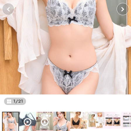
1
/
21