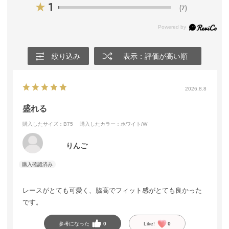
★
1
(7)
絞り込み
表示：評価が高い順
2026.8.8
盛れる
購入したサイズ：B75
購入したカラー：ホワイト/W
りんご
レースがとても可愛く、脇高でフィット感がとても良かった
です。
参考になった
0
Like!
0