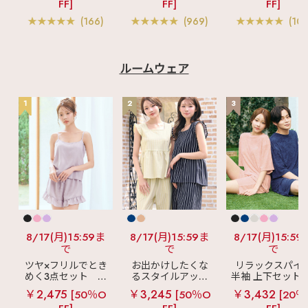
FF]
FF]
FF]
ー入り)
ス 単品ブラジャー
ブラ(R) 単品ブラ
ャー
(166)
(969)
(103
ルームウェア
1
2
3
8/17(月)15:59ま
8/17(月)15:59ま
8/17(月)15:59
で
で
で
ツヤ×フリルでとき
お出かけしたくな
リラックスパイ
めく3点セット
シ
るスタイルアップ
半袖 上下セット 
ルキー ショートパ
見え
ストライプ
女兼用サイズ)
￥2,475
￥3,245
￥3,432
[50％O
[50％O
[20％
ンツ 3点セット
フリル ロングパン