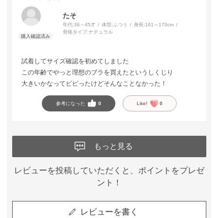
たそ
年代:
36～45才
体型:
ふつう
身長:
161～170cm
骨格タイプ:
ナチュラル
試着してサイズ確認を初めてしました
この年齢でやっと理想のブラを買えたというしくじり
大きいかなってビビったけどそんなことなかった！
参考になった
0
Like!
0
もっと見る
レビューを投稿していただくと、ポイントをプレゼ
ント！
レビューを書く