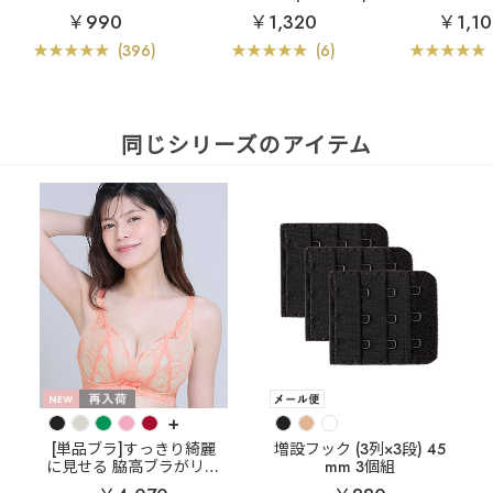
￥990
￥1,320
￥1,10
(396)
(6)
同じシリーズのアイテム
+
[単品ブラ]すっきり綺麗
増設フック (3列×3段) 45
に見せる 脇高ブラがリニ
mm 3個組
ューアル！
カシュクー