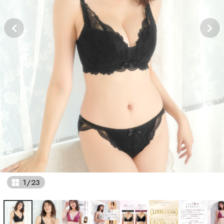
1
/
23