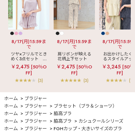
8/17(月)15:59ま
8/17(月)15:59ま
8/17(月)15:59
で
で
で
ツヤ×フリルでとき
肩リボンが映える
お出かけしたく
めく3点セット
シ
花柄上下セット
るスタイルアッ
ルキー ショートパ
メニーフラワー ロ
見え
ストライ
￥2,475
￥2,475
￥3,245
[50％O
[50％O
[50％
ンツ 3点セット
ングパンツ 上下セ
フリル ロングパ
FF]
FF]
FF]
ット
ツ 綿混 上下セッ
(3)
(3)
(1)
ホーム
ブラジャー
ホーム
ブラジャー
ブラセット（ブラ＆ショーツ）
ホーム
ブラジャー
脇高ブラ
ホーム
ブラジャー
脇高ブラ
カシュクールシリーズ
ホーム
ブラジャー
FGHカップ・大きいサイズのブラ