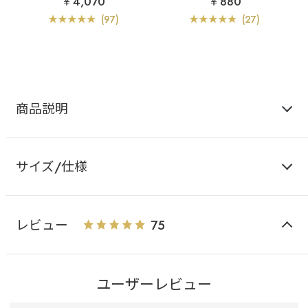
￥4,070
￥880
ルレース脇高ブラ(R) 単
品ブラジャー (FGHカッ
(97)
(27)
プ)
商品説明
サイズ/仕様
レビュー
75
ユーザーレビュー