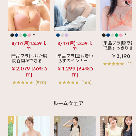
+
+
8/17(月)15:59ま
8/17(月)15:59ま
[単品ブラ]脇高設
で脇すっきり 痩
で
で
見えブラ
カシ
￥3,190
[単品ブラ]つけた瞬
[単品ブラ]重ね着い
クールレース脇
間谷間ができるシ
らずのインナーブ
ブラ(R) 単品ブラ
(119
ームレスブラ
超
ラ
リッチバスト
ャー
￥2,079
￥1,299
[30％O
[64％O
盛ブラ(R) シームレ
ブラトップ (ワイヤ
FF]
FF]
ス 単品ブラジャー
ー入り)
(970)
(166)
ルームウェア
1
2
3