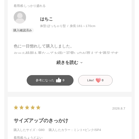
着用感
:しっかり盛れる
はちこ
体型:
ぽっちゃり型
身長:
161～170cm
色に一目惚れして購入しました。
セール時期も重なってお得に可愛いのが買えて大満足です。
ホールドもしっかりしていて良かったです。
続きを読む
参考になった
0
Like!
0
2026.8.7
サイズアップのきっかけ
購入したサイズ：G80
購入したカラー：ミント×ピンク/SP4
着用感
:ちょうどよい